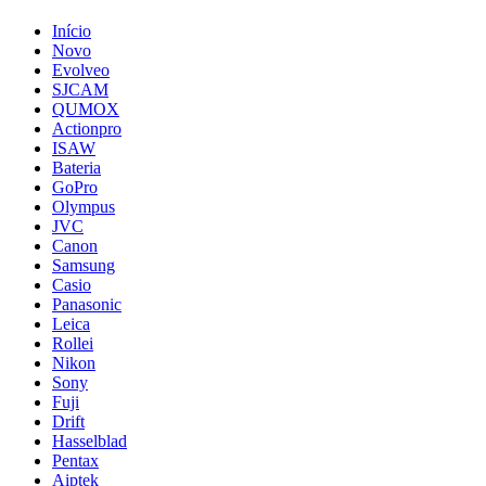
Início
Novo
Evolveo
SJCAM
QUMOX
Actionpro
ISAW
Bateria
GoPro
Olympus
JVC
Canon
Samsung
Casio
Panasonic
Leica
Rollei
Nikon
Sony
Fuji
Drift
Hasselblad
Pentax
Aiptek