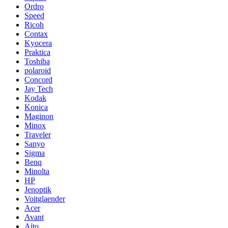
Ordro
Speed
Ricoh
Contax
Kyocera
Praktica
Toshiba
polaroid
Concord
Jay Tech
Kodak
Konica
Maginon
Minox
Traveler
Sanyo
Sigma
Benq
Minolta
HP
Jenoptik
Voitglaender
Acer
Avant
Aito