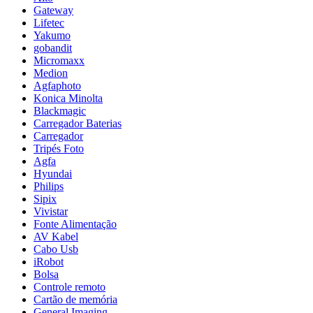
Gateway
Lifetec
Yakumo
gobandit
Micromaxx
Medion
Agfaphoto
Konica Minolta
Blackmagic
Carregador Baterias
Carregador
Tripés Foto
Agfa
Hyundai
Philips
Sipix
Vivistar
Fonte Alimentação
AV Kabel
Cabo Usb
iRobot
Bolsa
Controle remoto
Cartão de memória
General Imaging