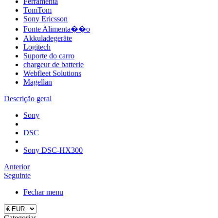
Ferramenta
TomTom
Sony Ericsson
Fonte Alimenta��o
Akkuladegeräte
Logitech
Suporte do carro
chargeur de batterie
Webfleet Solutions
Magellan
Descrição geral
Sony
DSC
Sony DSC-HX300
Anterior
Seguinte
Fechar menu
Categorias