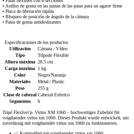
• Patas flexibles con 6 secciones
• Anillos de goma en las juntas de las patas para un agarre firme
• Placa de liberación rápida
• Bloqueo de posición de ángulo de la cámara
• Patas de goma antideslizantes
Especificaciones de los productos
Utilización
Cámara / Vídeo
Tipo
Trípode Flexible
Altura máxima
28.5 cm
Carga máxima
1 kg
Color
Negro/Naranja
Materiales
Metal / Plastic
Peso
255 g
Clase de cabezal
Cabezal Esferico
Segmentos
6
Tripé Flexível p. Virtus XM 1060 – hochwertiges Zubehör für
voigtlaender virtus xm 1060. Dieses Produkt wurde entwickelt, um
zuverlässig mit voigtlaender virtus xm 1060 zu funktionieren.
✅ Kompatibel mit voigtlaender virtus xm 1060