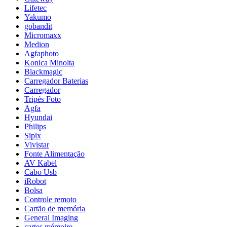
Lifetec
Yakumo
gobandit
Micromaxx
Medion
Agfaphoto
Konica Minolta
Blackmagic
Carregador Baterias
Carregador
Tripés Foto
Agfa
Hyundai
Philips
Sipix
Vivistar
Fonte Alimentação
AV Kabel
Cabo Usb
iRobot
Bolsa
Controle remoto
Cartão de memória
General Imaging
cartes mémoire