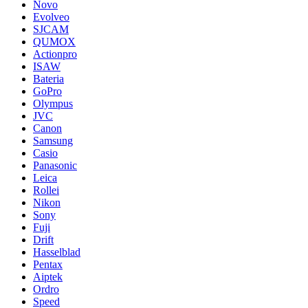
Novo
Evolveo
SJCAM
QUMOX
Actionpro
ISAW
Bateria
GoPro
Olympus
JVC
Canon
Samsung
Casio
Panasonic
Leica
Rollei
Nikon
Sony
Fuji
Drift
Hasselblad
Pentax
Aiptek
Ordro
Speed