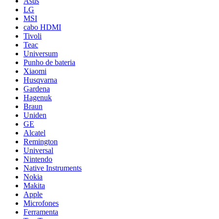
Asus
LG
MSI
cabo HDMI
Tivoli
Teac
Universum
Punho de bateria
Xiaomi
Husqvarna
Gardena
Hagenuk
Braun
Uniden
GE
Alcatel
Remington
Universal
Nintendo
Native Instruments
Nokia
Makita
Apple
Microfones
Ferramenta