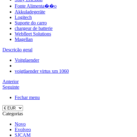
Fonte Alimenta��o
Akkuladegeräte
Logitech
Suporte do carro
chargeur de batterie
Webfleet Solutions
Magellan
Descrição geral
Voitglaender
voigtlaender virtus xm 1060
Anterior
Seguinte
Fechar menu
Categorias
Novo
Evolveo
SJCAM