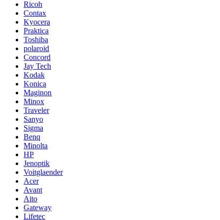
Ricoh
Contax
Kyocera
Praktica
Toshiba
polaroid
Concord
Jay Tech
Kodak
Konica
Maginon
Minox
Traveler
Sanyo
Sigma
Benq
Minolta
HP
Jenoptik
Voitglaender
Acer
Avant
Aito
Gateway
Lifetec