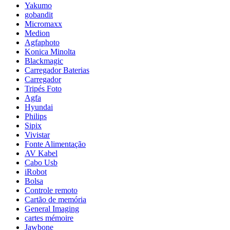
Yakumo
gobandit
Micromaxx
Medion
Agfaphoto
Konica Minolta
Blackmagic
Carregador Baterias
Carregador
Tripés Foto
Agfa
Hyundai
Philips
Sipix
Vivistar
Fonte Alimentação
AV Kabel
Cabo Usb
iRobot
Bolsa
Controle remoto
Cartão de memória
General Imaging
cartes mémoire
Jawbone