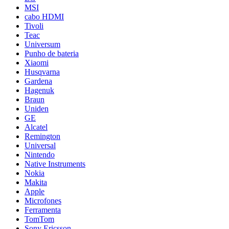
MSI
cabo HDMI
Tivoli
Teac
Universum
Punho de bateria
Xiaomi
Husqvarna
Gardena
Hagenuk
Braun
Uniden
GE
Alcatel
Remington
Universal
Nintendo
Native Instruments
Nokia
Makita
Apple
Microfones
Ferramenta
TomTom
Sony Ericsson