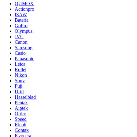
QUMOX
Actionpro
ISAW
Bateria
GoPro
Olympus
JVC
Canon
Samsung
Casio
Panasonic
Leica
Rollei
Nikon
Sony
Fuji
Drift
Hasselblad
Pentax
Aiptek
Ordro
Speed
Ricoh
Contax
Kyocera