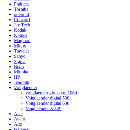
Praktica
Toshiba
polaroid
Concord
Jay Tech
Kodak
Konica
Maginon
Minox
Traveler
Sanyo
Sigma
Benq
Minolta
HP
Jenoptik
Voitglaender
voigtlaender virtus xm 1060
Voitglaender digital 530
Voitglaender digital 630
Voigtlaender X 120
Acer
Avant
Aito
Gateway