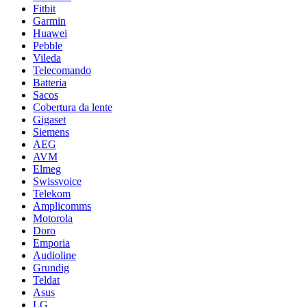
Fitbit
Garmin
Huawei
Pebble
Vileda
Telecomando
Batteria
Sacos
Cobertura da lente
Gigaset
Siemens
AEG
AVM
Elmeg
Swissvoice
Telekom
Amplicomms
Motorola
Doro
Emporia
Audioline
Grundig
Teldat
Asus
LG