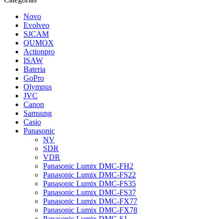
Novo
Evolveo
SJCAM
QUMOX
Actionpro
ISAW
Bateria
GoPro
Olympus
JVC
Canon
Samsung
Casio
Panasonic
NV
SDR
VDR
Panasonic Lumix DMC-FH2
Panasonic Lumix DMC-FS22
Panasonic Lumix DMC-FS35
Panasonic Lumix DMC-FS37
Panasonic Lumix DMC-FX77
Panasonic Lumix DMC-FX78
Panasonic Lumix DMC-S1