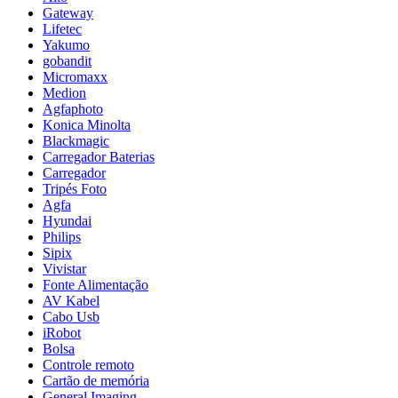
Gateway
Lifetec
Yakumo
gobandit
Micromaxx
Medion
Agfaphoto
Konica Minolta
Blackmagic
Carregador Baterias
Carregador
Tripés Foto
Agfa
Hyundai
Philips
Sipix
Vivistar
Fonte Alimentação
AV Kabel
Cabo Usb
iRobot
Bolsa
Controle remoto
Cartão de memória
General Imaging