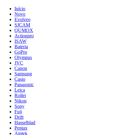
Início
Novo
Evolveo
SJCAM
QUMOX
Actionpro
ISAW
Bateria
GoPro
Olympus
JVC
Canon
Samsung
Casio
Panasonic
Leica
Rollei
Nikon
Sony
Fuji
Drift
Hasselblad
Pentax
Aiptek