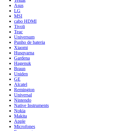
Teldat
Asus
LG
MSI
cabo HDMI
Tivoli
Teac
Universum
Punho de bateria
Xiaomi
Husqvarna
Gardena
Hagenuk
Braun
Uniden
GE
Alcatel
Remington
Universal
Nintendo
Native Instruments
Nokia
Makita
Apple
Microfones