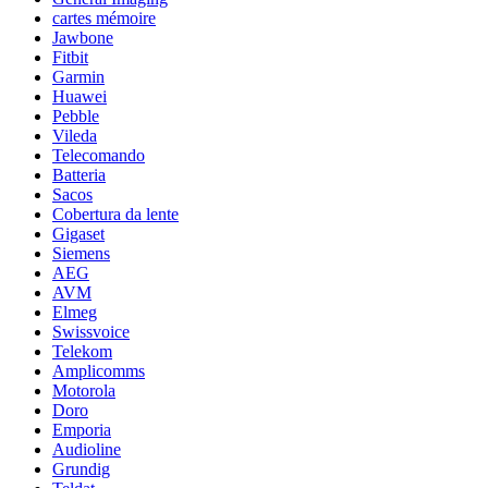
cartes mémoire
Jawbone
Fitbit
Garmin
Huawei
Pebble
Vileda
Telecomando
Batteria
Sacos
Cobertura da lente
Gigaset
Siemens
AEG
AVM
Elmeg
Swissvoice
Telekom
Amplicomms
Motorola
Doro
Emporia
Audioline
Grundig