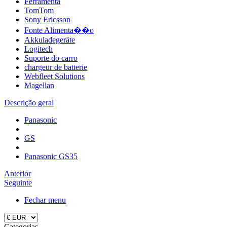
Ferramenta
TomTom
Sony Ericsson
Fonte Alimenta��o
Akkuladegeräte
Logitech
Suporte do carro
chargeur de batterie
Webfleet Solutions
Magellan
Descrição geral
Panasonic
GS
Panasonic GS35
Anterior
Seguinte
Fechar menu
Categorias