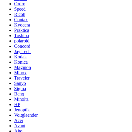
Ordro
Speed
Ricoh
Contax
Kyocera
Praktica
Toshiba
polaroid
Concord
Jay Tech
Kodak
Konica
Maginon
Minox
Traveler
Sanyo
Sigma
Benq
Minolta
HP
Jenoptik
Voitglaender
Acer
Avant
Aito