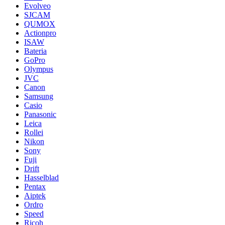
Evolveo
SJCAM
QUMOX
Actionpro
ISAW
Bateria
GoPro
Olympus
JVC
Canon
Samsung
Casio
Panasonic
Leica
Rollei
Nikon
Sony
Fuji
Drift
Hasselblad
Pentax
Aiptek
Ordro
Speed
Ricoh