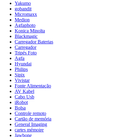
Yakumo
gobandit
Micromaxx
Medion
Agfaphoto
Konica Minolta
Blackmagic
Carregador Baterias
Carregador
Tripés Foto
Agfa
Hyundai
Philips
Sipix
Vivistar
Fonte Alimentação
AV Kabel
Cabo Usb
iRobot
Bolsa
Controle remoto
Cartão de memória
General Imaging
cartes mémoire
Jawbone