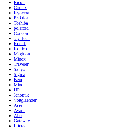
Ricoh
Contax
Kyocera
Praktica
Toshiba
polaroid
Concord
Jay Tech
Kodak
Konica
Maginon
Minox
Traveler
Sanyo
Sigma
Benq
Minolta
HP
Jenoptik
Voitglaender
Acer
Avant
Aito
Gateway
Lifetec