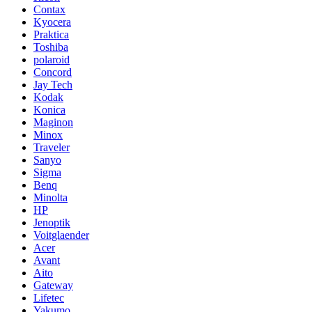
Contax
Kyocera
Praktica
Toshiba
polaroid
Concord
Jay Tech
Kodak
Konica
Maginon
Minox
Traveler
Sanyo
Sigma
Benq
Minolta
HP
Jenoptik
Voitglaender
Acer
Avant
Aito
Gateway
Lifetec
Yakumo