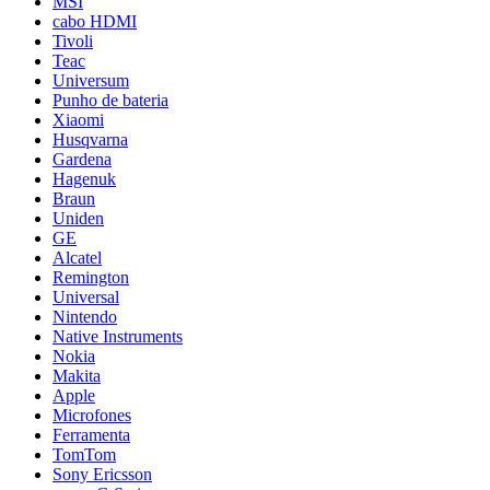
MSI
cabo HDMI
Tivoli
Teac
Universum
Punho de bateria
Xiaomi
Husqvarna
Gardena
Hagenuk
Braun
Uniden
GE
Alcatel
Remington
Universal
Nintendo
Native Instruments
Nokia
Makita
Apple
Microfones
Ferramenta
TomTom
Sony Ericsson