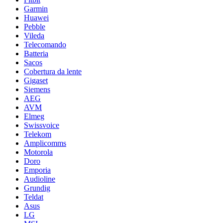
Garmin
Huawei
Pebble
Vileda
Telecomando
Batteria
Sacos
Cobertura da lente
Gigaset
Siemens
AEG
AVM
Elmeg
Swissvoice
Telekom
Amplicomms
Motorola
Doro
Emporia
Audioline
Grundig
Teldat
Asus
LG