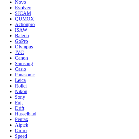
Novo
Evolveo
SJCAM
QUMOX
Actionpro
ISAW
Bateria
GoPro
Olympus
JVC
Canon
Samsung
Casio
Panasonic
Leica
Rollei
Nikon
Sony
Fuji
Drift
Hasselblad
Pentax
Aiptek
Ordro
Speed