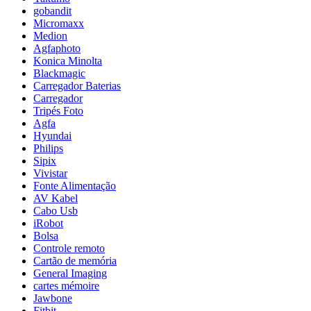
gobandit
Micromaxx
Medion
Agfaphoto
Konica Minolta
Blackmagic
Carregador Baterias
Carregador
Tripés Foto
Agfa
Hyundai
Philips
Sipix
Vivistar
Fonte Alimentação
AV Kabel
Cabo Usb
iRobot
Bolsa
Controle remoto
Cartão de memória
General Imaging
cartes mémoire
Jawbone
Fitbit