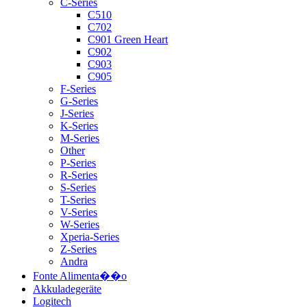
C-Series
C510
C702
C901 Green Heart
C902
C903
C905
F-Series
G-Series
J-Series
K-Series
M-Series
Other
P-Series
R-Series
S-Series
T-Series
V-Series
W-Series
Xperia-Series
Z-Series
Andra
Fonte Alimenta��o
Akkuladegeräte
Logitech