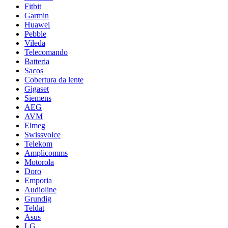
Fitbit
Garmin
Huawei
Pebble
Vileda
Telecomando
Batteria
Sacos
Cobertura da lente
Gigaset
Siemens
AEG
AVM
Elmeg
Swissvoice
Telekom
Amplicomms
Motorola
Doro
Emporia
Audioline
Grundig
Teldat
Asus
LG