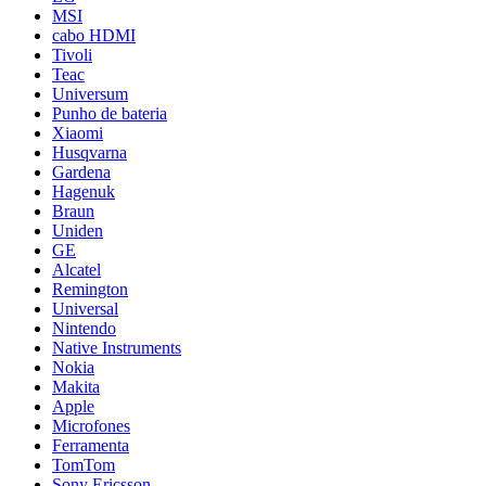
MSI
cabo HDMI
Tivoli
Teac
Universum
Punho de bateria
Xiaomi
Husqvarna
Gardena
Hagenuk
Braun
Uniden
GE
Alcatel
Remington
Universal
Nintendo
Native Instruments
Nokia
Makita
Apple
Microfones
Ferramenta
TomTom
Sony Ericsson