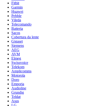
Fitbit
Garmin
Huawei
Pebble
Vileda
Telecomando
Batteria
Sacos
Cobertura da lente
Gigaset
Siemens
AEG
AVM
Elmeg
Swissvoice
Telekom
Amplicomms
Motorola
Doro
Emporia
Audioline
Grundig
Teldat
Asus
LG