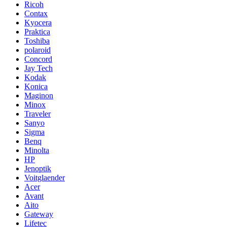
Ricoh
Contax
Kyocera
Praktica
Toshiba
polaroid
Concord
Jay Tech
Kodak
Konica
Maginon
Minox
Traveler
Sanyo
Sigma
Benq
Minolta
HP
Jenoptik
Voitglaender
Acer
Avant
Aito
Gateway
Lifetec