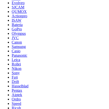
Evolveo
SJCAM
QUMOX
Actionpro
ISAW
Bateria
GoPro
Olympus
JVC
Canon
Samsung
Casio
Panasonic
Leica
Rollei
Nikon
Sony
Fuji
Drift
Hasselblad
Pentax
Aiptek
Ordro
Speed
Ricoh