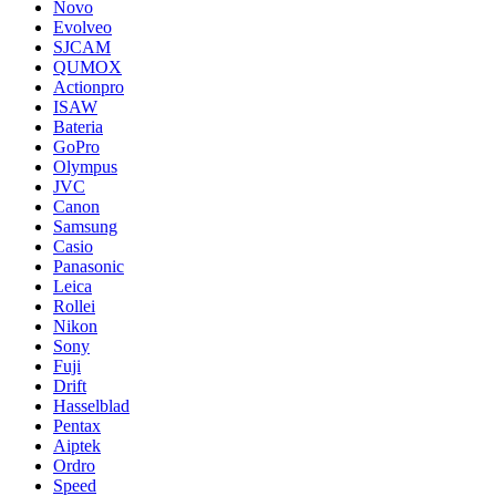
Novo
Evolveo
SJCAM
QUMOX
Actionpro
ISAW
Bateria
GoPro
Olympus
JVC
Canon
Samsung
Casio
Panasonic
Leica
Rollei
Nikon
Sony
Fuji
Drift
Hasselblad
Pentax
Aiptek
Ordro
Speed