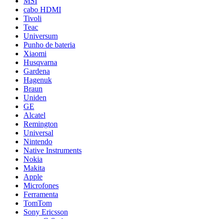
MSI
cabo HDMI
Tivoli
Teac
Universum
Punho de bateria
Xiaomi
Husqvarna
Gardena
Hagenuk
Braun
Uniden
GE
Alcatel
Remington
Universal
Nintendo
Native Instruments
Nokia
Makita
Apple
Microfones
Ferramenta
TomTom
Sony Ericsson