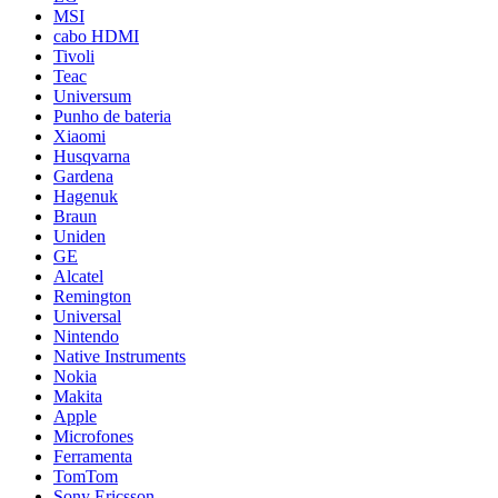
MSI
cabo HDMI
Tivoli
Teac
Universum
Punho de bateria
Xiaomi
Husqvarna
Gardena
Hagenuk
Braun
Uniden
GE
Alcatel
Remington
Universal
Nintendo
Native Instruments
Nokia
Makita
Apple
Microfones
Ferramenta
TomTom
Sony Ericsson