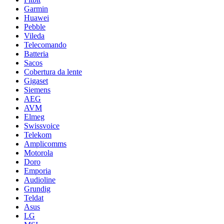
Garmin
Huawei
Pebble
Vileda
Telecomando
Batteria
Sacos
Cobertura da lente
Gigaset
Siemens
AEG
AVM
Elmeg
Swissvoice
Telekom
Amplicomms
Motorola
Doro
Emporia
Audioline
Grundig
Teldat
Asus
LG