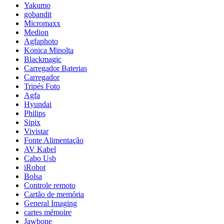
Yakumo
gobandit
Micromaxx
Medion
Agfaphoto
Konica Minolta
Blackmagic
Carregador Baterias
Carregador
Tripés Foto
Agfa
Hyundai
Philips
Sipix
Vivistar
Fonte Alimentação
AV Kabel
Cabo Usb
iRobot
Bolsa
Controle remoto
Cartão de memória
General Imaging
cartes mémoire
Jawbone