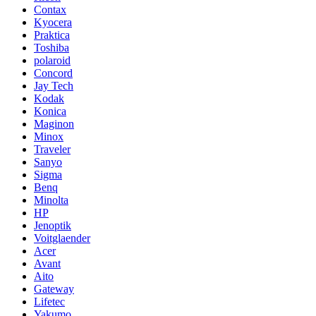
Contax
Kyocera
Praktica
Toshiba
polaroid
Concord
Jay Tech
Kodak
Konica
Maginon
Minox
Traveler
Sanyo
Sigma
Benq
Minolta
HP
Jenoptik
Voitglaender
Acer
Avant
Aito
Gateway
Lifetec
Yakumo