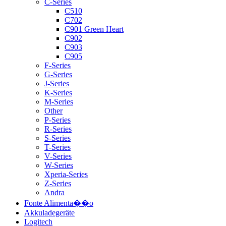
C-Series
C510
C702
C901 Green Heart
C902
C903
C905
F-Series
G-Series
J-Series
K-Series
M-Series
Other
P-Series
R-Series
S-Series
T-Series
V-Series
W-Series
Xperia-Series
Z-Series
Andra
Fonte Alimenta��o
Akkuladegeräte
Logitech