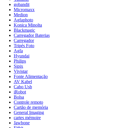
gobandit
Micromaxx
Medion
Agfaphoto
Konica Minolta
Blackmagic
Carregador Baterias
Carregador
Tripés Foto
Agfa
Hyundai
Philips
Sipix
Vivistar
Fonte Alimentação
AV Kabel
Cabo Usb
iRobot
Bolsa
Controle remoto
Cartão de memória
General Imaging
cartes mémoire
Jawbone
Fitbit