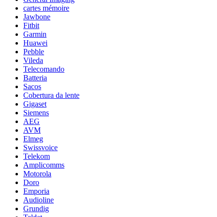
cartes mémoire
Jawbone
Fitbit
Garmin
Huawei
Pebble
Vileda
Telecomando
Batteria
Sacos
Cobertura da lente
Gigaset
Siemens
AEG
AVM
Elmeg
Swissvoice
Telekom
Amplicomms
Motorola
Doro
Emporia
Audioline
Grundig