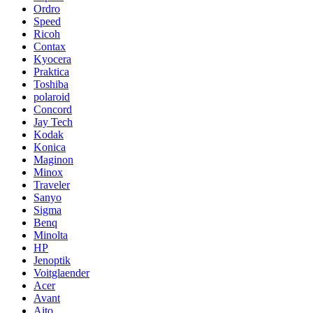
Ordro
Speed
Ricoh
Contax
Kyocera
Praktica
Toshiba
polaroid
Concord
Jay Tech
Kodak
Konica
Maginon
Minox
Traveler
Sanyo
Sigma
Benq
Minolta
HP
Jenoptik
Voitglaender
Acer
Avant
Aito