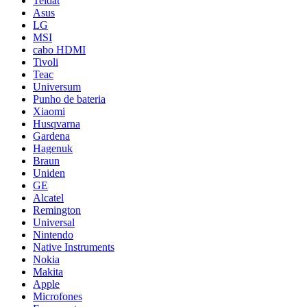
Teldat
Asus
LG
MSI
cabo HDMI
Tivoli
Teac
Universum
Punho de bateria
Xiaomi
Husqvarna
Gardena
Hagenuk
Braun
Uniden
GE
Alcatel
Remington
Universal
Nintendo
Native Instruments
Nokia
Makita
Apple
Microfones