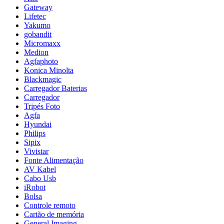
Gateway
Lifetec
Yakumo
gobandit
Micromaxx
Medion
Agfaphoto
Konica Minolta
Blackmagic
Carregador Baterias
Carregador
Tripés Foto
Agfa
Hyundai
Philips
Sipix
Vivistar
Fonte Alimentação
AV Kabel
Cabo Usb
iRobot
Bolsa
Controle remoto
Cartão de memória
General Imaging