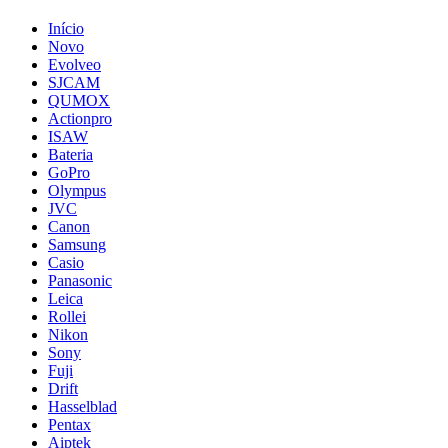
Início
Novo
Evolveo
SJCAM
QUMOX
Actionpro
ISAW
Bateria
GoPro
Olympus
JVC
Canon
Samsung
Casio
Panasonic
Leica
Rollei
Nikon
Sony
Fuji
Drift
Hasselblad
Pentax
Aiptek