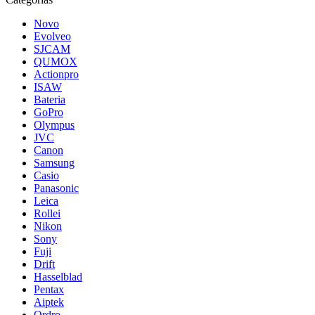
Novo
Evolveo
SJCAM
QUMOX
Actionpro
ISAW
Bateria
GoPro
Olympus
JVC
Canon
Samsung
Casio
Panasonic
Leica
Rollei
Nikon
Sony
Fuji
Drift
Hasselblad
Pentax
Aiptek
Ordro