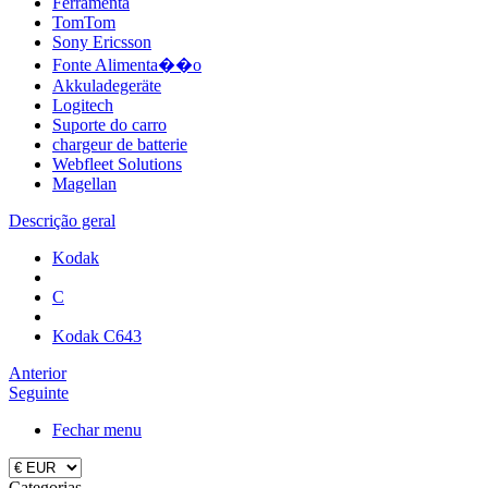
Ferramenta
TomTom
Sony Ericsson
Fonte Alimenta��o
Akkuladegeräte
Logitech
Suporte do carro
chargeur de batterie
Webfleet Solutions
Magellan
Descrição geral
Kodak
C
Kodak C643
Anterior
Seguinte
Fechar menu
Categorias