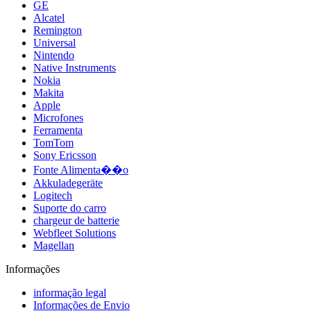
GE
Alcatel
Remington
Universal
Nintendo
Native Instruments
Nokia
Makita
Apple
Microfones
Ferramenta
TomTom
Sony Ericsson
Fonte Alimenta��o
Akkuladegeräte
Logitech
Suporte do carro
chargeur de batterie
Webfleet Solutions
Magellan
Informações
informação legal
Informações de Envio