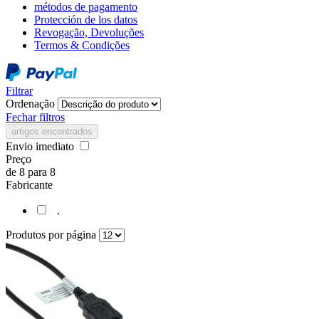
métodos de pagamento
Protección de los datos
Revogação, Devoluções
Termos & Condições
Filtrar
Ordenação
Fechar filtros
artigos encontrados
Envio imediato
Preço
de
8
para
8
Fabricante
.
Produtos por página