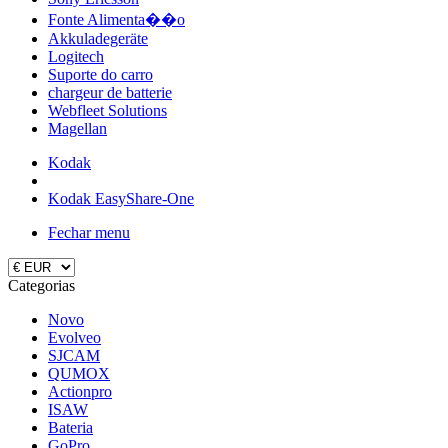
Fonte Alimenta��o
Akkuladegeräte
Logitech
Suporte do carro
chargeur de batterie
Webfleet Solutions
Magellan
Kodak
Kodak EasyShare-One
Fechar menu
Categorias
Novo
Evolveo
SJCAM
QUMOX
Actionpro
ISAW
Bateria
GoPro