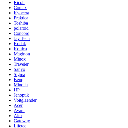
Ricoh
Contax
Kyocera
Praktica
Toshiba
polaroid
Concord
Jay Tech
Kodak
Konica
Maginon
Minox
Traveler
Sanyo
Sigma
Benq
Minolta
HP
Jenoptik
Voitglaender
Acer
Avant
Aito
Gateway
Lifetec