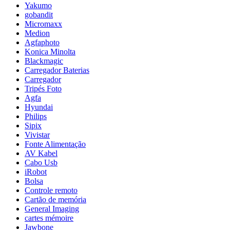
Yakumo
gobandit
Micromaxx
Medion
Agfaphoto
Konica Minolta
Blackmagic
Carregador Baterias
Carregador
Tripés Foto
Agfa
Hyundai
Philips
Sipix
Vivistar
Fonte Alimentação
AV Kabel
Cabo Usb
iRobot
Bolsa
Controle remoto
Cartão de memória
General Imaging
cartes mémoire
Jawbone