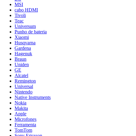
MSI
cabo HDMI
Tivoli
Teac
Universum
Punho de bateria
Xiaomi
Husqvarna
Gardena
Hagenuk
Braun
Uniden
GE
Alcatel
Remington
Universal
Nintendo
Native Instruments
Nokia
Makita
Apple
Microfones
Ferramenta
TomTom
Sony Ericsson