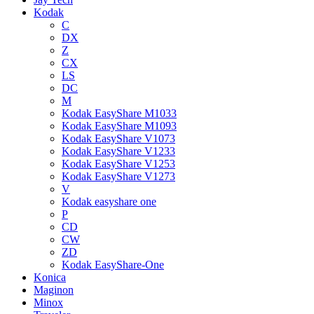
Kodak
C
DX
Z
CX
LS
DC
M
Kodak EasyShare M1033
Kodak EasyShare M1093
Kodak EasyShare V1073
Kodak EasyShare V1233
Kodak EasyShare V1253
Kodak EasyShare V1273
V
Kodak easyshare one
P
CD
CW
ZD
Kodak EasyShare-One
Konica
Maginon
Minox