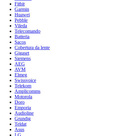
Fitbit
Garmin
Huawei
Pebble
Vileda
Telecomando
Batteria
Sacos
Cobertura da lente
Gigaset
Siemens
AEG
AVM
Elmeg
Swissvoice
Telekom
Amplicomms
Motorola
Doro
Emporia
Audioline
Grundig
Teldat
Asus
LG