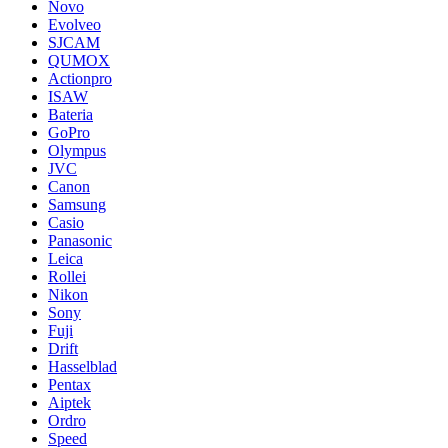
Novo
Evolveo
SJCAM
QUMOX
Actionpro
ISAW
Bateria
GoPro
Olympus
JVC
Canon
Samsung
Casio
Panasonic
Leica
Rollei
Nikon
Sony
Fuji
Drift
Hasselblad
Pentax
Aiptek
Ordro
Speed