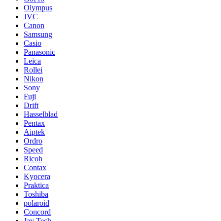
Olympus
JVC
Canon
Samsung
Casio
Panasonic
Leica
Rollei
Nikon
Sony
Fuji
Drift
Hasselblad
Pentax
Aiptek
Ordro
Speed
Ricoh
Contax
Kyocera
Praktica
Toshiba
polaroid
Concord
Jay Tech