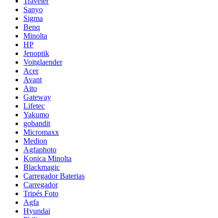
Traveler
Sanyo
Sigma
Benq
Minolta
HP
Jenoptik
Voitglaender
Acer
Avant
Aito
Gateway
Lifetec
Yakumo
gobandit
Micromaxx
Medion
Agfaphoto
Konica Minolta
Blackmagic
Carregador Baterias
Carregador
Tripés Foto
Agfa
Hyundai