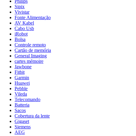
Philips
Sipix
Vivistar
Fonte Alimentação
AV Kabel
Cabo Usb
iRobot
Bolsa
Controle remoto
Cartão de memória
General Imaging
cartes mémoire
Jawbone
Fitbit
Garmin
Huawei
Pebble
Vileda
Telecomando
Batteria
Sacos
Cobertura da lente
Gigaset
Siemens
AEG