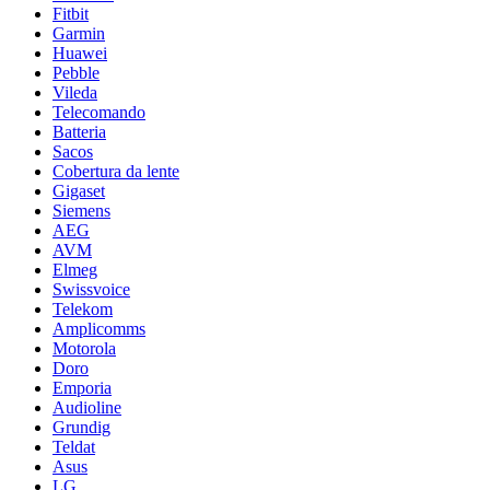
Fitbit
Garmin
Huawei
Pebble
Vileda
Telecomando
Batteria
Sacos
Cobertura da lente
Gigaset
Siemens
AEG
AVM
Elmeg
Swissvoice
Telekom
Amplicomms
Motorola
Doro
Emporia
Audioline
Grundig
Teldat
Asus
LG