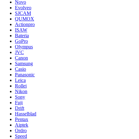
Novo
Evolveo
SJCAM
QUMOX
Actionpro
ISAW
Bateria
GoPro
Olympus
JVC
Canon
Samsung
Casio
Panasonic
Leica
Rollei
Nikon
Sony
Fuji
Drift
Hasselblad
Pentax
Aiptek
Ordro
Speed