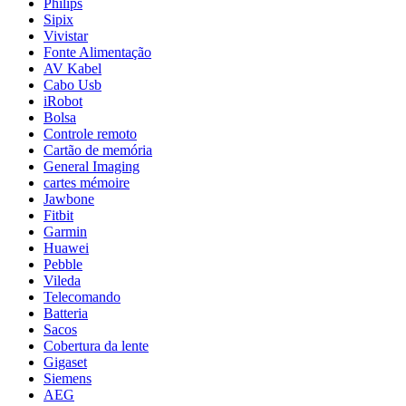
Philips
Sipix
Vivistar
Fonte Alimentação
AV Kabel
Cabo Usb
iRobot
Bolsa
Controle remoto
Cartão de memória
General Imaging
cartes mémoire
Jawbone
Fitbit
Garmin
Huawei
Pebble
Vileda
Telecomando
Batteria
Sacos
Cobertura da lente
Gigaset
Siemens
AEG