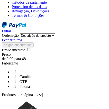
métodos de pagamento
Protección de los datos
Revogação, Devoluções
Termos & Condições
Filtrar
Ordenação
Fechar filtros
artigos encontrados
Envio imediato
Preço
de
9.99
para
48
Fabricante
.
Camlink
OTB
Patona
Produtos por página