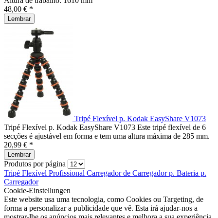
Altura de trabalho: 1610 mm
48,00 € *
Lembrar
Tripé Flexível p. Kodak EasyShare V1073
Tripé Flexível p. Kodak EasyShare V1073 Este tripé flexível de 6
secções é ajustável em forma e tem uma altura máxima de 285 mm.
20,99 € *
Lembrar
Produtos por página
Tripé Flexível
Profissional
Carregador de
Carregador p.
Bateria p.
Carregador
Cookie-Einstellungen
Este website usa uma tecnologia, como Cookies ou Targeting, de
forma a personalizar a publicidade que vê. Esta irá ajudar-nos a
mostrar-lhe os anúncios mais relevantes e melhora a sua experiência