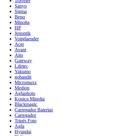
Traveler
Sanyo
Sigma
Benq
Minolta
HP
Jenoptik
Voitglaender
Acer
Avant
Aito
Gateway
Lifetec
Yakumo
gobandit
Micromaxx
Medion
Agfaphoto
Konica Minolta
Blackmagic
Carregador Baterias
Carregador
Tripés Foto
Agfa
Hyundai