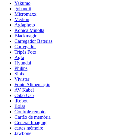
Yakumo
gobandit
Micromaxx
Medion
Agfaphoto
Konica Minolta
Blackmagic
Carregador Baterias
Carregador
Tripés Foto
Agfa
Hyundai
Philips
Sipix
Vivistar
Fonte Alimentação
AV Kabel
Cabo Usb
iRobot
Bolsa
Controle remoto
Cartão de memória
General Imaging
cartes mémoire
Jawbone