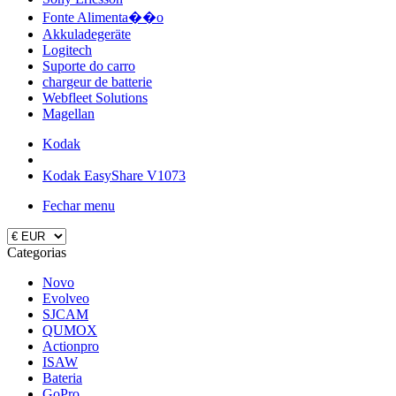
Fonte Alimenta��o
Akkuladegeräte
Logitech
Suporte do carro
chargeur de batterie
Webfleet Solutions
Magellan
Kodak
Kodak EasyShare V1073
Fechar menu
Categorias
Novo
Evolveo
SJCAM
QUMOX
Actionpro
ISAW
Bateria
GoPro