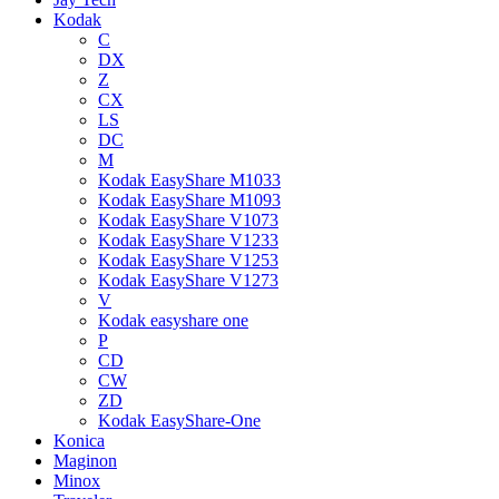
Kodak
C
DX
Z
CX
LS
DC
M
Kodak EasyShare M1033
Kodak EasyShare M1093
Kodak EasyShare V1073
Kodak EasyShare V1233
Kodak EasyShare V1253
Kodak EasyShare V1273
V
Kodak easyshare one
P
CD
CW
ZD
Kodak EasyShare-One
Konica
Maginon
Minox