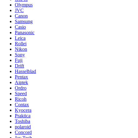
Olympus
JVC
Canon
Samsung
Casio
Panasonic
Leica
Rollei
Nikon
Sony
Fuji
Drift
Hasselblad
Pentax
Aiptek
Ordro
Speed
Ricoh
Contax
Kyocera
Praktica
Toshiba
polaroid
Concord
Jay Tech