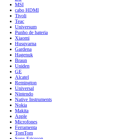
MSI
cabo HDMI
Tivoli
Teac
Universum
Punho de bateria
Xiaomi
Husqvarna
Gardena
Hagenuk
Braun
Uniden
GE
Alcatel
Remington
Universal
Nintendo
Native Instruments
Nokia
Makita
Apple
Microfones
Ferramenta
TomTom
Sony Ericsson