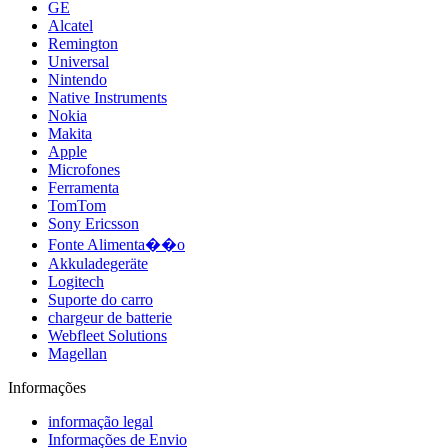
GE
Alcatel
Remington
Universal
Nintendo
Native Instruments
Nokia
Makita
Apple
Microfones
Ferramenta
TomTom
Sony Ericsson
Fonte Alimenta��o
Akkuladegeräte
Logitech
Suporte do carro
chargeur de batterie
Webfleet Solutions
Magellan
Informações
informação legal
Informações de Envio