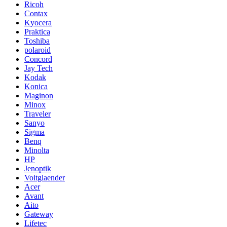
Ricoh
Contax
Kyocera
Praktica
Toshiba
polaroid
Concord
Jay Tech
Kodak
Konica
Maginon
Minox
Traveler
Sanyo
Sigma
Benq
Minolta
HP
Jenoptik
Voitglaender
Acer
Avant
Aito
Gateway
Lifetec