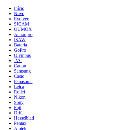
Início
Novo
Evolveo
SJCAM
QUMOX
Actionpro
ISAW
Bateria
GoPro
Olympus
JVC
Canon
Samsung
Casio
Panasonic
Leica
Rollei
Nikon
Sony
Fuji
Drift
Hasselblad
Pentax
Aiptek