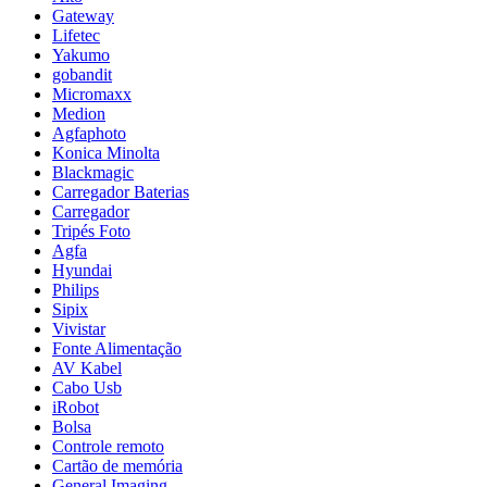
Gateway
Lifetec
Yakumo
gobandit
Micromaxx
Medion
Agfaphoto
Konica Minolta
Blackmagic
Carregador Baterias
Carregador
Tripés Foto
Agfa
Hyundai
Philips
Sipix
Vivistar
Fonte Alimentação
AV Kabel
Cabo Usb
iRobot
Bolsa
Controle remoto
Cartão de memória
General Imaging