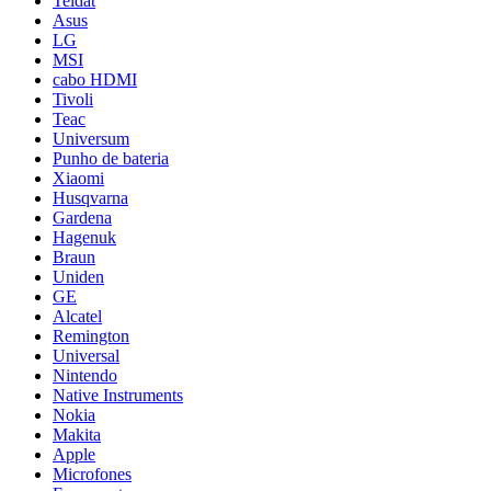
Teldat
Asus
LG
MSI
cabo HDMI
Tivoli
Teac
Universum
Punho de bateria
Xiaomi
Husqvarna
Gardena
Hagenuk
Braun
Uniden
GE
Alcatel
Remington
Universal
Nintendo
Native Instruments
Nokia
Makita
Apple
Microfones