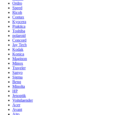
Ordro
Speed
Ricoh
Contax
Kyocera
Praktica
Toshiba
polaroid
Concord
Jay Tech
Kodak
Konica
Maginon
Minox
Traveler
Sanyo
Sigma
Benq
Minolta
HP
Jenoptik
Voitglaender
Acer
Avant
Aito