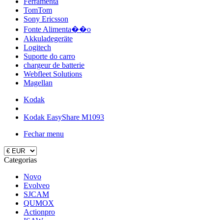
Ferramenta
TomTom
Sony Ericsson
Fonte Alimenta��o
Akkuladegeräte
Logitech
Suporte do carro
chargeur de batterie
Webfleet Solutions
Magellan
Kodak
Kodak EasyShare M1093
Fechar menu
Categorias
Novo
Evolveo
SJCAM
QUMOX
Actionpro