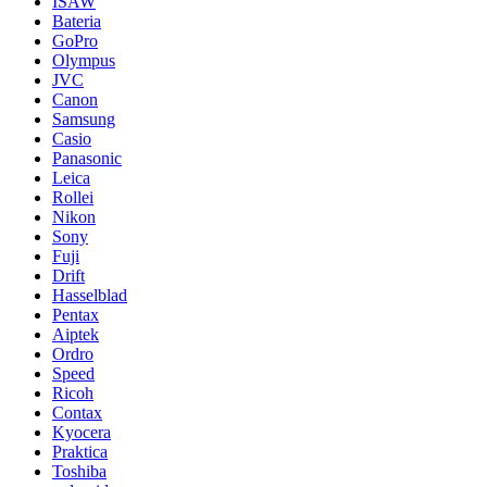
ISAW
Bateria
GoPro
Olympus
JVC
Canon
Samsung
Casio
Panasonic
Leica
Rollei
Nikon
Sony
Fuji
Drift
Hasselblad
Pentax
Aiptek
Ordro
Speed
Ricoh
Contax
Kyocera
Praktica
Toshiba