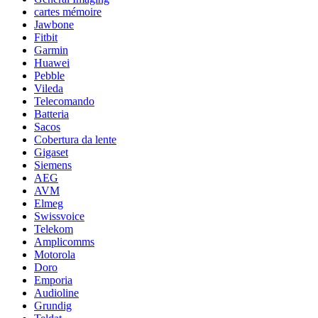
cartes mémoire
Jawbone
Fitbit
Garmin
Huawei
Pebble
Vileda
Telecomando
Batteria
Sacos
Cobertura da lente
Gigaset
Siemens
AEG
AVM
Elmeg
Swissvoice
Telekom
Amplicomms
Motorola
Doro
Emporia
Audioline
Grundig