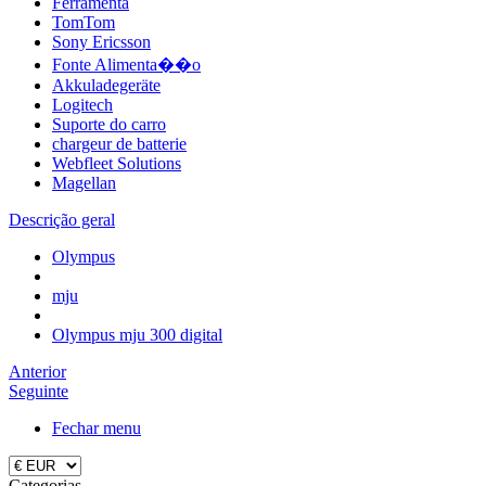
Ferramenta
TomTom
Sony Ericsson
Fonte Alimenta��o
Akkuladegeräte
Logitech
Suporte do carro
chargeur de batterie
Webfleet Solutions
Magellan
Descrição geral
Olympus
mju
Olympus mju 300 digital
Anterior
Seguinte
Fechar menu
Categorias