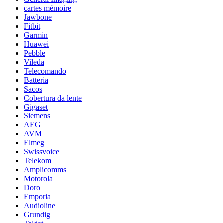
cartes mémoire
Jawbone
Fitbit
Garmin
Huawei
Pebble
Vileda
Telecomando
Batteria
Sacos
Cobertura da lente
Gigaset
Siemens
AEG
AVM
Elmeg
Swissvoice
Telekom
Amplicomms
Motorola
Doro
Emporia
Audioline
Grundig