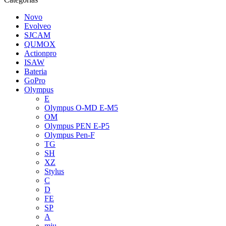
Novo
Evolveo
SJCAM
QUMOX
Actionpro
ISAW
Bateria
GoPro
Olympus
E
Olympus O-MD E-M5
OM
Olympus PEN E-P5
Olympus Pen-F
TG
SH
XZ
Stylus
C
D
FE
SP
A
mju