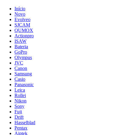
Início
Novo
Evolveo
SJCAM
QUMOX
Actionpro
ISAW
Bateria
GoPro
Olympus
JVC
Canon
Samsung
Casio
Panasonic
Leica
Rollei
Nikon
Sony
Fuji
Drift
Hasselblad
Pentax
Aiptek