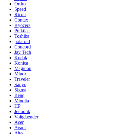
Ordro
Speed
Ricoh
Contax
Kyocera
Praktica
Toshiba
polaroid
Concord
Jay Tech
Kodak
Konica
Maginon
Minox
Traveler
Sanyo
Sigma
Benq
Minolta
HP
Jenoptik
Voitglaender
Acer
Avant
Aito