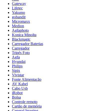
Gateway
Lifetec
Yakumo
gobandit
Micromaxx
Medion
Agfaphoto
Konica Minolta
Blackmagic
Carregador Baterias
Carregador
Tripés Foto
Agfa
Hyundai
Philips
Sipix
Vivistar
Fonte Alimentação
AV Kabel
Cabo Usb
iRobot
Bolsa
Controle remoto
Cartão de memória
General Imaging