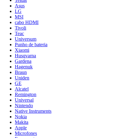
Teldat
Asus
LG
MSI
cabo HDMI
Tivoli
Teac
Universum
Punho de bateria
Xiaomi
Husqvarna
Gardena
Hagenuk
Braun
Uniden
GE
Alcatel
Remington
Universal
Nintendo
Native Instruments
Nokia
Makita
Apple
Microfones