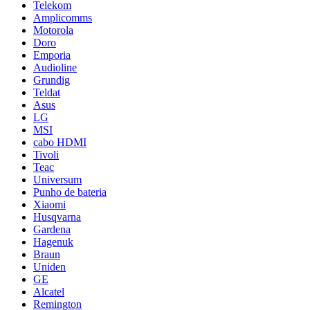
Telekom
Amplicomms
Motorola
Doro
Emporia
Audioline
Grundig
Teldat
Asus
LG
MSI
cabo HDMI
Tivoli
Teac
Universum
Punho de bateria
Xiaomi
Husqvarna
Gardena
Hagenuk
Braun
Uniden
GE
Alcatel
Remington