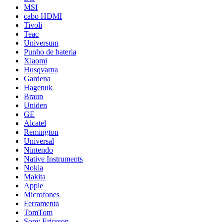
MSI
cabo HDMI
Tivoli
Teac
Universum
Punho de bateria
Xiaomi
Husqvarna
Gardena
Hagenuk
Braun
Uniden
GE
Alcatel
Remington
Universal
Nintendo
Native Instruments
Nokia
Makita
Apple
Microfones
Ferramenta
TomTom
Sony Ericsson