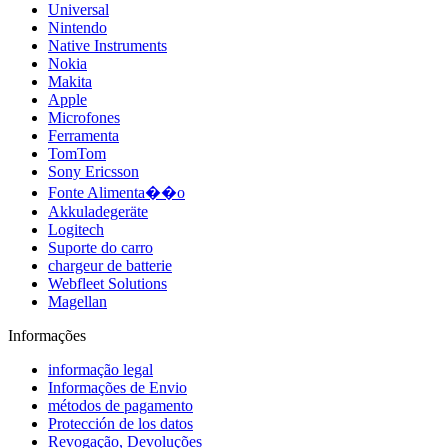
Universal
Nintendo
Native Instruments
Nokia
Makita
Apple
Microfones
Ferramenta
TomTom
Sony Ericsson
Fonte Alimenta��o
Akkuladegeräte
Logitech
Suporte do carro
chargeur de batterie
Webfleet Solutions
Magellan
Informações
informação legal
Informações de Envio
métodos de pagamento
Protección de los datos
Revogação, Devoluções