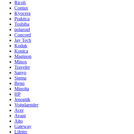
Ricoh
Contax
Kyocera
Praktica
Toshiba
polaroid
Concord
Jay Tech
Kodak
Konica
Maginon
Minox
Traveler
Sanyo
Sigma
Benq
Minolta
HP
Jenoptik
Voitglaender
Acer
Avant
Aito
Gateway
Lifetec