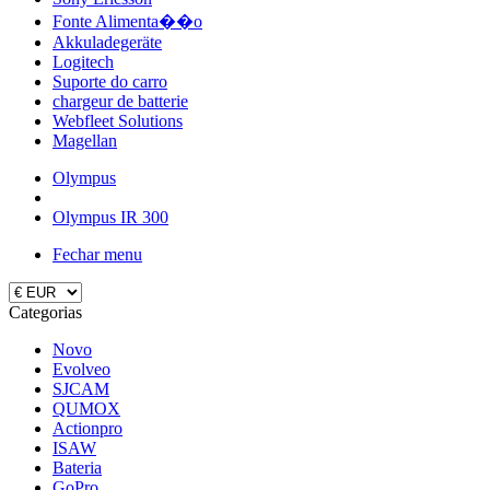
Fonte Alimenta��o
Akkuladegeräte
Logitech
Suporte do carro
chargeur de batterie
Webfleet Solutions
Magellan
Olympus
Olympus IR 300
Fechar menu
Categorias
Novo
Evolveo
SJCAM
QUMOX
Actionpro
ISAW
Bateria
GoPro