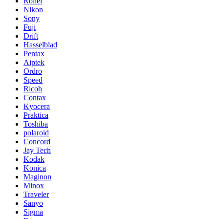
Rollei
Nikon
Sony
Fuji
Drift
Hasselblad
Pentax
Aiptek
Ordro
Speed
Ricoh
Contax
Kyocera
Praktica
Toshiba
polaroid
Concord
Jay Tech
Kodak
Konica
Maginon
Minox
Traveler
Sanyo
Sigma