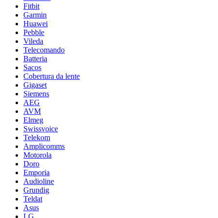
Fitbit
Garmin
Huawei
Pebble
Vileda
Telecomando
Batteria
Sacos
Cobertura da lente
Gigaset
Siemens
AEG
AVM
Elmeg
Swissvoice
Telekom
Amplicomms
Motorola
Doro
Emporia
Audioline
Grundig
Teldat
Asus
LG