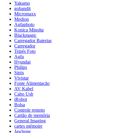
Yakumo
gobandit
Micromaxx
Medion
Agfaphoto
Konica Minolta
Blackmagic
Carregador Baterias
Carregador
Tripés Foto
Agfa
Hyundai
Philips
Sipix
Vivistar
Fonte Alimentação
AV Kabel
Cabo Usb
iRobot
Bolsa
Controle remoto
Cartão de memória
General Imaging
cartes mémoire
Jawbone