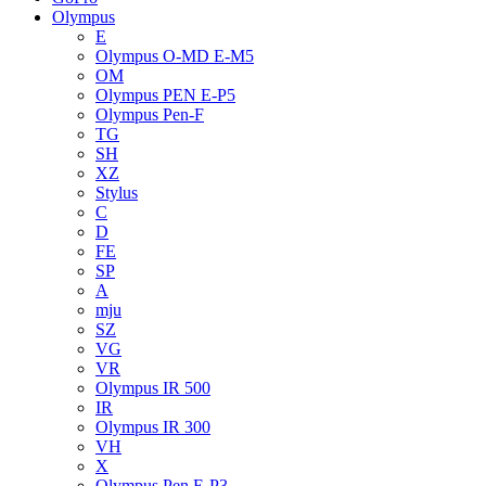
Olympus
E
Olympus O-MD E-M5
OM
Olympus PEN E-P5
Olympus Pen-F
TG
SH
XZ
Stylus
C
D
FE
SP
A
mju
SZ
VG
VR
Olympus IR 500
IR
Olympus IR 300
VH
X
Olympus Pen E-P3