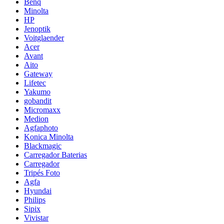
Benq
Minolta
HP
Jenoptik
Voitglaender
Acer
Avant
Aito
Gateway
Lifetec
Yakumo
gobandit
Micromaxx
Medion
Agfaphoto
Konica Minolta
Blackmagic
Carregador Baterias
Carregador
Tripés Foto
Agfa
Hyundai
Philips
Sipix
Vivistar