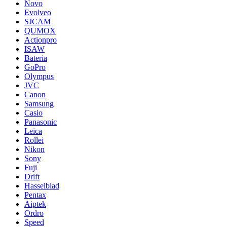
Novo
Evolveo
SJCAM
QUMOX
Actionpro
ISAW
Bateria
GoPro
Olympus
JVC
Canon
Samsung
Casio
Panasonic
Leica
Rollei
Nikon
Sony
Fuji
Drift
Hasselblad
Pentax
Aiptek
Ordro
Speed