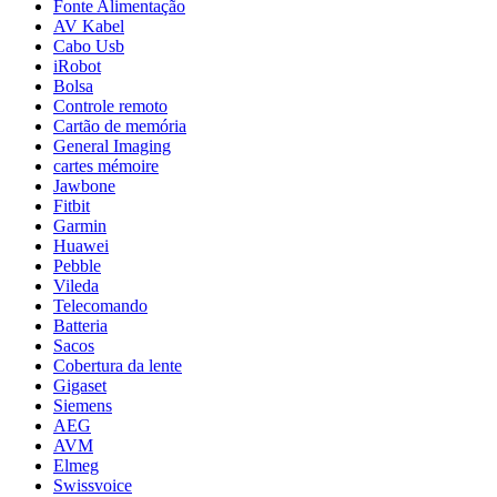
Fonte Alimentação
AV Kabel
Cabo Usb
iRobot
Bolsa
Controle remoto
Cartão de memória
General Imaging
cartes mémoire
Jawbone
Fitbit
Garmin
Huawei
Pebble
Vileda
Telecomando
Batteria
Sacos
Cobertura da lente
Gigaset
Siemens
AEG
AVM
Elmeg
Swissvoice