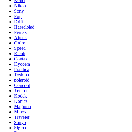
Rollei
Nikon
Sony
Fuji
Drift
Hasselblad
Pentax
Aiptek
Ordro
Speed
Ricoh
Contax
Kyocera
Praktica
Toshiba
polaroid
Concord
Jay Tech
Kodak
Konica
Maginon
Minox
Traveler
Sanyo
Sigma