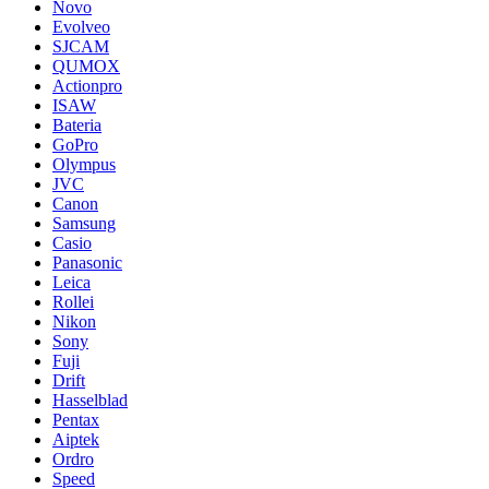
Novo
Evolveo
SJCAM
QUMOX
Actionpro
ISAW
Bateria
GoPro
Olympus
JVC
Canon
Samsung
Casio
Panasonic
Leica
Rollei
Nikon
Sony
Fuji
Drift
Hasselblad
Pentax
Aiptek
Ordro
Speed