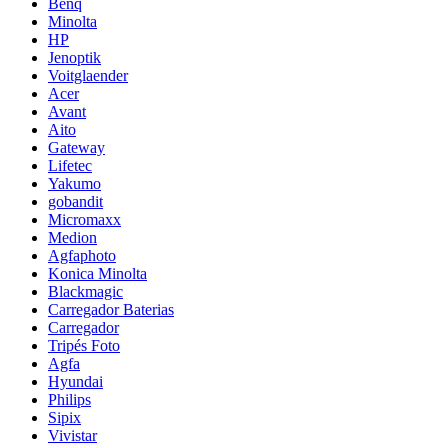
Benq
Minolta
HP
Jenoptik
Voitglaender
Acer
Avant
Aito
Gateway
Lifetec
Yakumo
gobandit
Micromaxx
Medion
Agfaphoto
Konica Minolta
Blackmagic
Carregador Baterias
Carregador
Tripés Foto
Agfa
Hyundai
Philips
Sipix
Vivistar