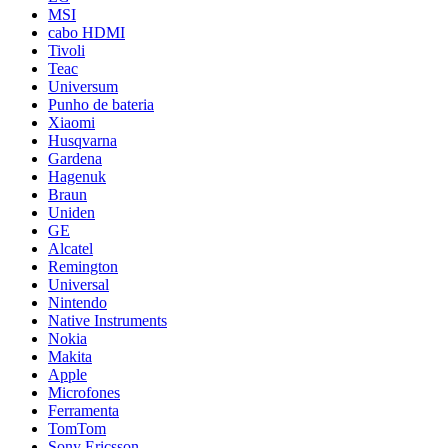
MSI
cabo HDMI
Tivoli
Teac
Universum
Punho de bateria
Xiaomi
Husqvarna
Gardena
Hagenuk
Braun
Uniden
GE
Alcatel
Remington
Universal
Nintendo
Native Instruments
Nokia
Makita
Apple
Microfones
Ferramenta
TomTom
Sony Ericsson