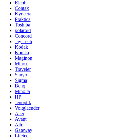
Ricoh
Contax
Kyocera
Praktica
Toshiba
polaroid
Concord
Jay Tech
Kodak
Konica
Maginon
Minox
Traveler
Sanyo
Sigma
Benq
Minolta
HP
Jenoptik
Voitglaender
Acer
Avant
Aito
Gateway
Lifetec