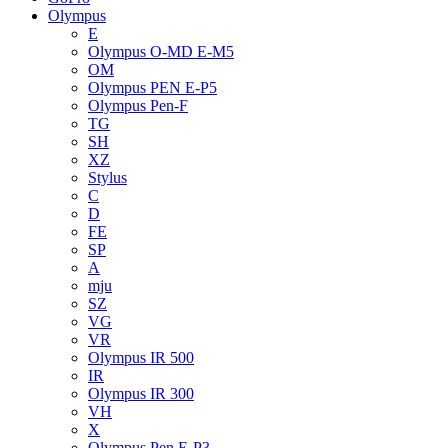
Olympus
E
Olympus O-MD E-M5
OM
Olympus PEN E-P5
Olympus Pen-F
TG
SH
XZ
Stylus
C
D
FE
SP
A
mju
SZ
VG
VR
Olympus IR 500
IR
Olympus IR 300
VH
X
Olympus Pen E-P3