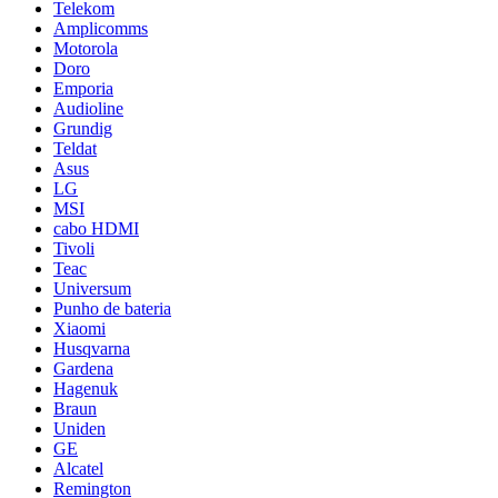
Telekom
Amplicomms
Motorola
Doro
Emporia
Audioline
Grundig
Teldat
Asus
LG
MSI
cabo HDMI
Tivoli
Teac
Universum
Punho de bateria
Xiaomi
Husqvarna
Gardena
Hagenuk
Braun
Uniden
GE
Alcatel
Remington