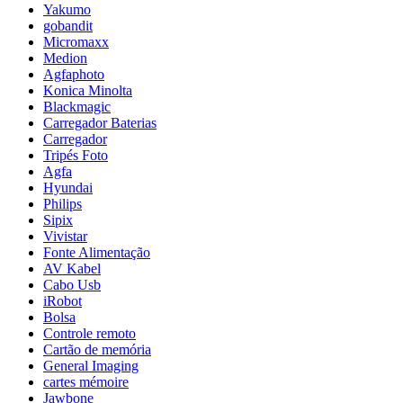
Yakumo
gobandit
Micromaxx
Medion
Agfaphoto
Konica Minolta
Blackmagic
Carregador Baterias
Carregador
Tripés Foto
Agfa
Hyundai
Philips
Sipix
Vivistar
Fonte Alimentação
AV Kabel
Cabo Usb
iRobot
Bolsa
Controle remoto
Cartão de memória
General Imaging
cartes mémoire
Jawbone