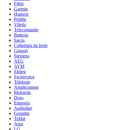
Fitbit
Garmin
Huawei
Pebble
Vileda
Telecomando
Batteria
Sacos
Cobertura da lente
Gigaset
Siemens
AEG
AVM
Elmeg
Swissvoice
Telekom
Amplicomms
Motorola
Doro
Emporia
Audioline
Grundig
Teldat
Asus
LG