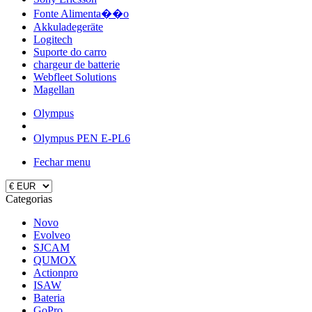
Fonte Alimenta��o
Akkuladegeräte
Logitech
Suporte do carro
chargeur de batterie
Webfleet Solutions
Magellan
Olympus
Olympus PEN E-PL6
Fechar menu
Categorias
Novo
Evolveo
SJCAM
QUMOX
Actionpro
ISAW
Bateria
GoPro