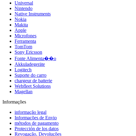
Universal
Nintendo
Native Instruments
Nokia
Makita
Apple
Microfones
Ferramenta
TomTom
Sony Ericsson
Fonte Alimenta��o
Akkuladegeräte
Logitech
Suporte do carro
chargeur de batterie
Webfleet Solutions
Magellan
Informações
informação legal
Informações de Envio
métodos de pagamento
Protección de los datos
Revogação, Devoluções