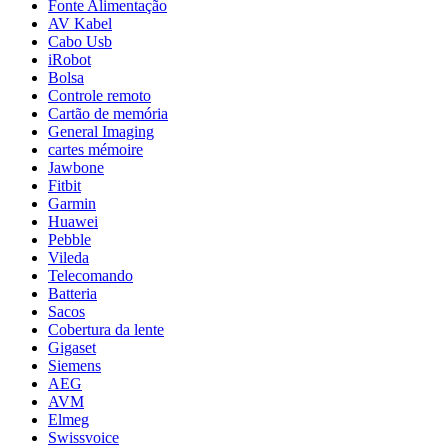
Fonte Alimentação
AV Kabel
Cabo Usb
iRobot
Bolsa
Controle remoto
Cartão de memória
General Imaging
cartes mémoire
Jawbone
Fitbit
Garmin
Huawei
Pebble
Vileda
Telecomando
Batteria
Sacos
Cobertura da lente
Gigaset
Siemens
AEG
AVM
Elmeg
Swissvoice