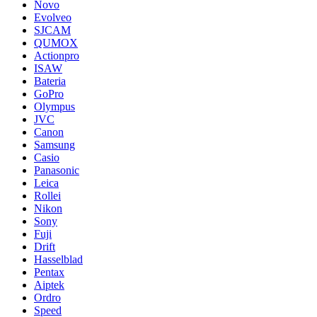
Novo
Evolveo
SJCAM
QUMOX
Actionpro
ISAW
Bateria
GoPro
Olympus
JVC
Canon
Samsung
Casio
Panasonic
Leica
Rollei
Nikon
Sony
Fuji
Drift
Hasselblad
Pentax
Aiptek
Ordro
Speed