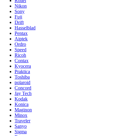
Rollei
Nikon
Sony
Fuji
Drift
Hasselblad
Pentax
Aiptek
Ordro
Speed
Ricoh
Contax
Kyocera
Praktica
Toshiba
polaroid
Concord
Jay Tech
Kodak
Konica
Maginon
Minox
Traveler
Sanyo
Sigma