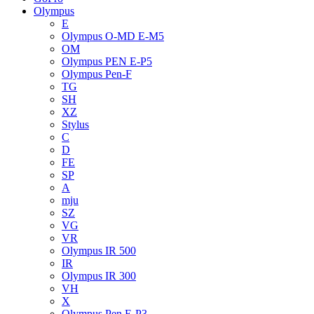
Olympus
E
Olympus O-MD E-M5
OM
Olympus PEN E-P5
Olympus Pen-F
TG
SH
XZ
Stylus
C
D
FE
SP
A
mju
SZ
VG
VR
Olympus IR 500
IR
Olympus IR 300
VH
X
Olympus Pen E-P3