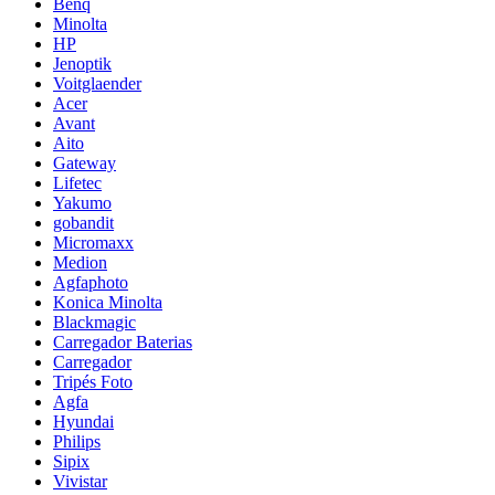
Benq
Minolta
HP
Jenoptik
Voitglaender
Acer
Avant
Aito
Gateway
Lifetec
Yakumo
gobandit
Micromaxx
Medion
Agfaphoto
Konica Minolta
Blackmagic
Carregador Baterias
Carregador
Tripés Foto
Agfa
Hyundai
Philips
Sipix
Vivistar