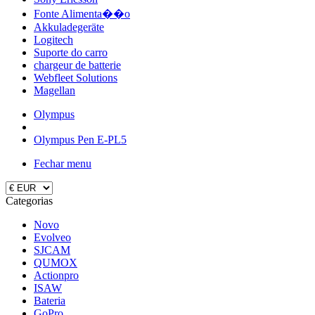
Fonte Alimenta��o
Akkuladegeräte
Logitech
Suporte do carro
chargeur de batterie
Webfleet Solutions
Magellan
Olympus
Olympus Pen E-PL5
Fechar menu
Categorias
Novo
Evolveo
SJCAM
QUMOX
Actionpro
ISAW
Bateria
GoPro