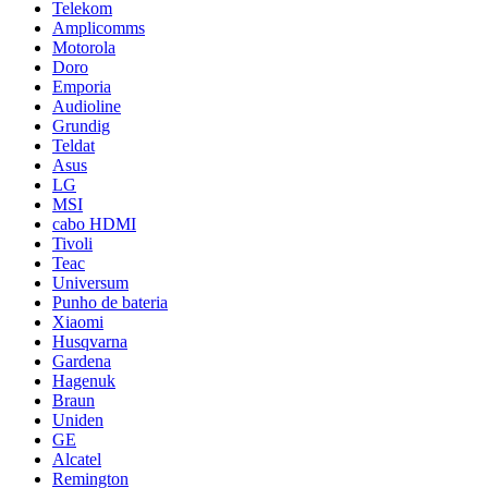
Telekom
Amplicomms
Motorola
Doro
Emporia
Audioline
Grundig
Teldat
Asus
LG
MSI
cabo HDMI
Tivoli
Teac
Universum
Punho de bateria
Xiaomi
Husqvarna
Gardena
Hagenuk
Braun
Uniden
GE
Alcatel
Remington