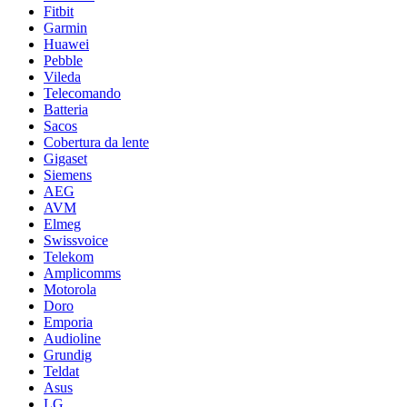
Fitbit
Garmin
Huawei
Pebble
Vileda
Telecomando
Batteria
Sacos
Cobertura da lente
Gigaset
Siemens
AEG
AVM
Elmeg
Swissvoice
Telekom
Amplicomms
Motorola
Doro
Emporia
Audioline
Grundig
Teldat
Asus
LG