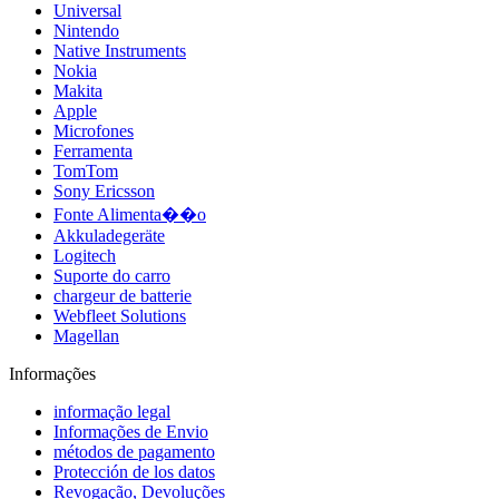
Universal
Nintendo
Native Instruments
Nokia
Makita
Apple
Microfones
Ferramenta
TomTom
Sony Ericsson
Fonte Alimenta��o
Akkuladegeräte
Logitech
Suporte do carro
chargeur de batterie
Webfleet Solutions
Magellan
Informações
informação legal
Informações de Envio
métodos de pagamento
Protección de los datos
Revogação, Devoluções