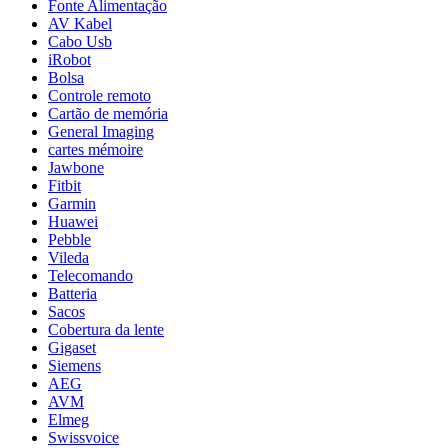
Fonte Alimentação
AV Kabel
Cabo Usb
iRobot
Bolsa
Controle remoto
Cartão de memória
General Imaging
cartes mémoire
Jawbone
Fitbit
Garmin
Huawei
Pebble
Vileda
Telecomando
Batteria
Sacos
Cobertura da lente
Gigaset
Siemens
AEG
AVM
Elmeg
Swissvoice