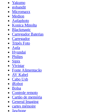
Yakumo
gobandit
Micromaxx
Medion
Agfaphoto
Konica Minolta
Blackmagic
Carregador Baterias
Carregador
Tripés Foto
Agfa
Hyundai
Philips
Sipix
Vivistar
Fonte Alimentação
AV Kabel
Cabo Usb
iRobot
Bolsa
Controle remoto
Cartão de memória
General Imaging
cartes mémoire
Jawbone