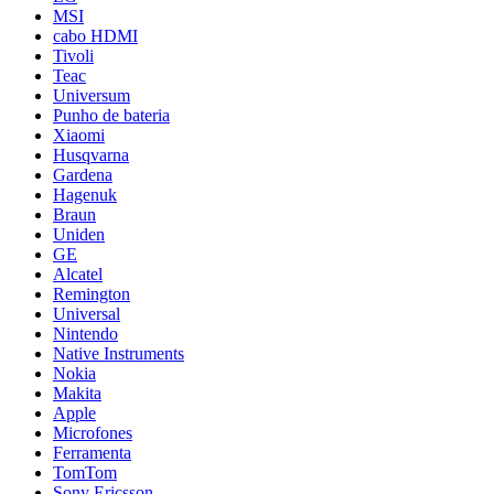
MSI
cabo HDMI
Tivoli
Teac
Universum
Punho de bateria
Xiaomi
Husqvarna
Gardena
Hagenuk
Braun
Uniden
GE
Alcatel
Remington
Universal
Nintendo
Native Instruments
Nokia
Makita
Apple
Microfones
Ferramenta
TomTom
Sony Ericsson