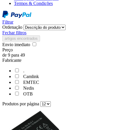
Termos & Condições
Filtrar
Ordenação
Fechar filtros
artigos encontrados
Envio imediato
Preço
de
9
para
49
Fabricante
.
Camlink
EMTEC
Nedis
OTB
Produtos por página