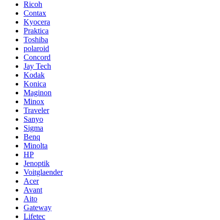
Ricoh
Contax
Kyocera
Praktica
Toshiba
polaroid
Concord
Jay Tech
Kodak
Konica
Maginon
Minox
Traveler
Sanyo
Sigma
Benq
Minolta
HP
Jenoptik
Voitglaender
Acer
Avant
Aito
Gateway
Lifetec