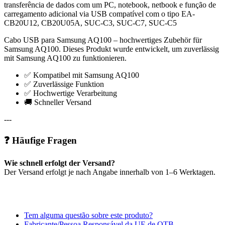
transferência de dados com um PC, notebook, netbook e função de
carregamento adicional via USB compatível com o tipo EA-
CB20U12, CB20U05A, SUC-C3, SUC-C7, SUC-C5
Cabo USB para Samsung AQ100 – hochwertiges Zubehör für
Samsung AQ100. Dieses Produkt wurde entwickelt, um zuverlässig
mit Samsung AQ100 zu funktionieren.
✅ Kompatibel mit Samsung AQ100
✅ Zuverlässige Funktion
✅ Hochwertige Verarbeitung
🚚 Schneller Versand
---
❓ Häufige Fragen
Wie schnell erfolgt der Versand?
Der Versand erfolgt je nach Angabe innerhalb von 1–6 Werktagen.
Tem alguma questão sobre este produto?
Fabricante/Pessoa Responsável da UE de OTB