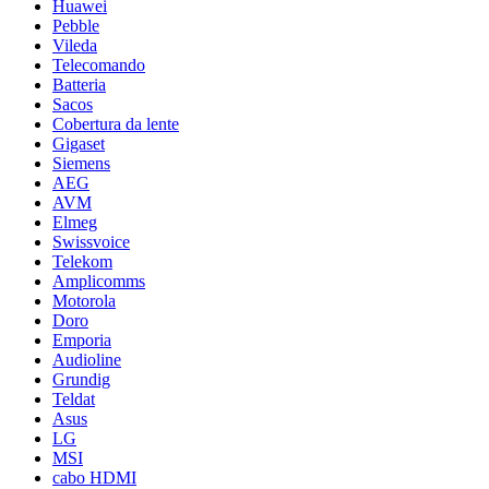
Huawei
Pebble
Vileda
Telecomando
Batteria
Sacos
Cobertura da lente
Gigaset
Siemens
AEG
AVM
Elmeg
Swissvoice
Telekom
Amplicomms
Motorola
Doro
Emporia
Audioline
Grundig
Teldat
Asus
LG
MSI
cabo HDMI