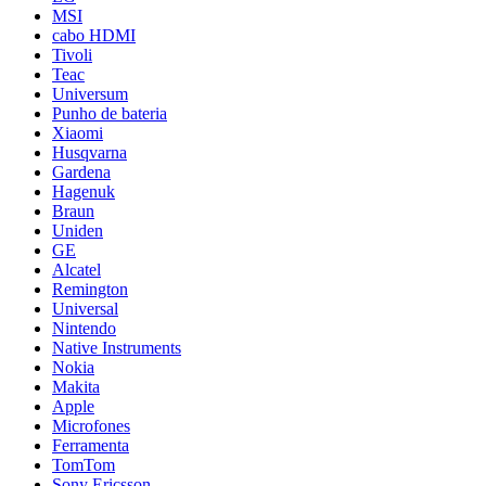
MSI
cabo HDMI
Tivoli
Teac
Universum
Punho de bateria
Xiaomi
Husqvarna
Gardena
Hagenuk
Braun
Uniden
GE
Alcatel
Remington
Universal
Nintendo
Native Instruments
Nokia
Makita
Apple
Microfones
Ferramenta
TomTom
Sony Ericsson