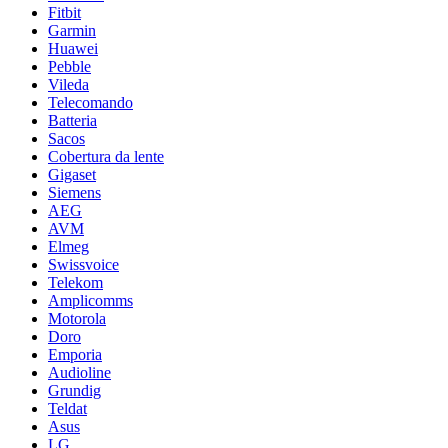
Fitbit
Garmin
Huawei
Pebble
Vileda
Telecomando
Batteria
Sacos
Cobertura da lente
Gigaset
Siemens
AEG
AVM
Elmeg
Swissvoice
Telekom
Amplicomms
Motorola
Doro
Emporia
Audioline
Grundig
Teldat
Asus
LG