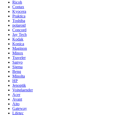
Ricoh
Contax
Kyocera
Praktica
Toshiba
polaroid
Concord
Jay Tech
Kodak
Konica
Maginon
Minox
Traveler
Sanyo
Sigma
Benq
Minolta
HP
Jenoptik
Voitglaender
Acer
Avant
Aito
Gateway
Lifetec