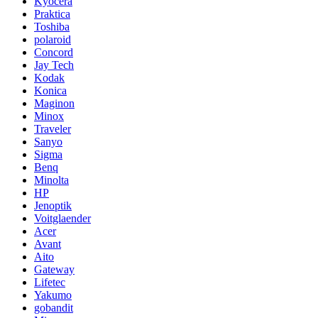
Kyocera
Praktica
Toshiba
polaroid
Concord
Jay Tech
Kodak
Konica
Maginon
Minox
Traveler
Sanyo
Sigma
Benq
Minolta
HP
Jenoptik
Voitglaender
Acer
Avant
Aito
Gateway
Lifetec
Yakumo
gobandit