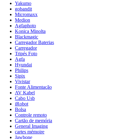
Yakumo
gobandit
Micromaxx
Medion
Agfaphoto
Konica Minolta
Blackmagic
Carregador Baterias
Carregador
Tripés Foto
Agfa
Hyundai
Philips
Sipix
Vivistar
Fonte Alimentação
AV Kabel
Cabo Usb
iRobot
Bolsa
Controle remoto
Cartão de memória
General Imaging
cartes mémoire
Jawbone