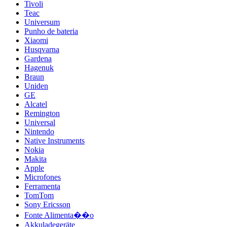
Tivoli
Teac
Universum
Punho de bateria
Xiaomi
Husqvarna
Gardena
Hagenuk
Braun
Uniden
GE
Alcatel
Remington
Universal
Nintendo
Native Instruments
Nokia
Makita
Apple
Microfones
Ferramenta
TomTom
Sony Ericsson
Fonte Alimenta��o
Akkuladegeräte