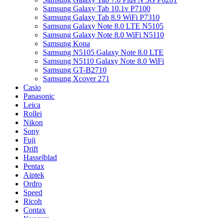
Samsung Galaxy Tab 10.1v P7100
Samsung Galaxy Tab 8.9 WiFi P7310
Samsung Galaxy Note 8.0 LTE N5105
Samsung Galaxy Note 8.0 WiFi N5110
Samsung Kona
Samsung N5105 Galaxy Note 8.0 LTE
Samsung N5110 Galaxy Note 8.0 WiFi
Samsung GT-B2710
Samsung Xcover 271
Casio
Panasonic
Leica
Rollei
Nikon
Sony
Fuji
Drift
Hasselblad
Pentax
Aiptek
Ordro
Speed
Ricoh
Contax