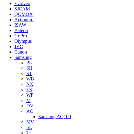
Evolveo
SJCAM
QUMOX
Actionpro
ISAW
Bateria
GoPro
Olympus
JVC
Canon
Samsung
PL
SH
ST
WB
NX
ES
WP
M
DV
AQ
Samsung AQ100
MV
SL
TL