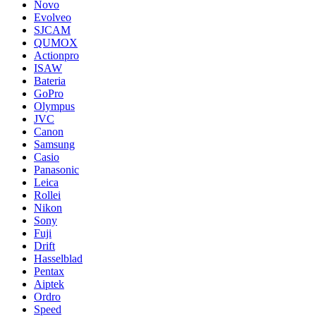
Novo
Evolveo
SJCAM
QUMOX
Actionpro
ISAW
Bateria
GoPro
Olympus
JVC
Canon
Samsung
Casio
Panasonic
Leica
Rollei
Nikon
Sony
Fuji
Drift
Hasselblad
Pentax
Aiptek
Ordro
Speed