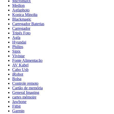
Micromaxx
Medion
Agfaphoto
Konica Minolta
Blackmagic
Carregador Baterias
Carregador
Tripés Foto
Agfa
Hyundai
Philips
Sipix
Vivistar
Fonte Alimentação
AV Kabel
Cabo Usb
iRobot
Bolsa
Controle remoto
Cartão de memória
General Imaging
cartes mémoire
Jawbone
Fitbit
Garmin