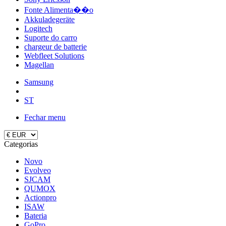
Fonte Alimenta��o
Akkuladegeräte
Logitech
Suporte do carro
chargeur de batterie
Webfleet Solutions
Magellan
Samsung
ST
Fechar menu
Categorias
Novo
Evolveo
SJCAM
QUMOX
Actionpro
ISAW
Bateria
GoPro