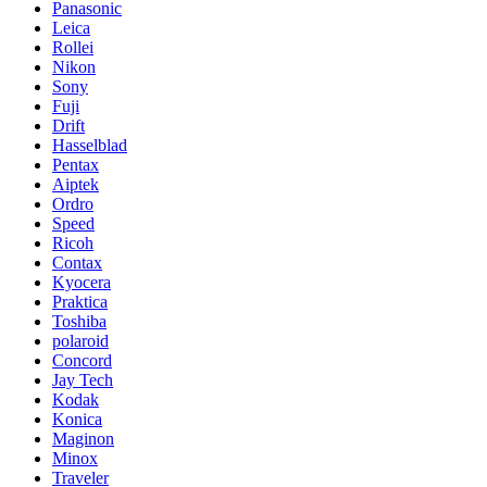
Panasonic
Leica
Rollei
Nikon
Sony
Fuji
Drift
Hasselblad
Pentax
Aiptek
Ordro
Speed
Ricoh
Contax
Kyocera
Praktica
Toshiba
polaroid
Concord
Jay Tech
Kodak
Konica
Maginon
Minox
Traveler