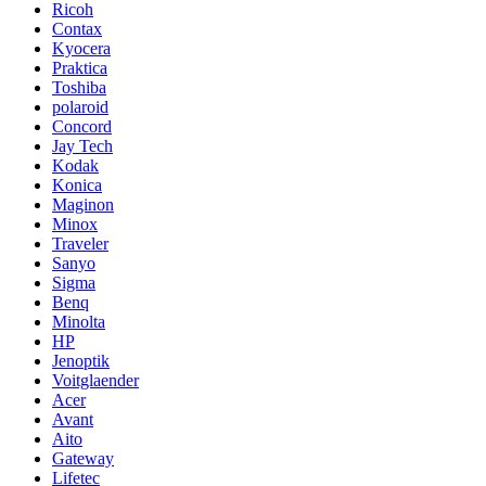
Ricoh
Contax
Kyocera
Praktica
Toshiba
polaroid
Concord
Jay Tech
Kodak
Konica
Maginon
Minox
Traveler
Sanyo
Sigma
Benq
Minolta
HP
Jenoptik
Voitglaender
Acer
Avant
Aito
Gateway
Lifetec