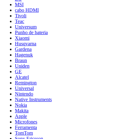
MSI
cabo HDMI
Tivoli
Teac
Universum
Punho de bateria
Xiaomi
Husqvarna
Gardena
Hagenuk
Braun
Uniden
GE
Alcatel
Remington
Universal
Nintendo
Native Instruments
Nokia
Makita
Apple
Microfones
Ferramenta
TomTom
Sony Ericsson