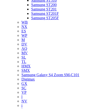
Samsung ST510
Samsung ST200
Samsung ST201
Samsung ST201F
Samsung ST205F
WB
NX
ES
WP
M
DV
AQ
MV
SL
TL
HMX
SMX
Samsung Galaxy S4 Zoom SM-C101
Digimax
GX
SC
VP
l
NV
i