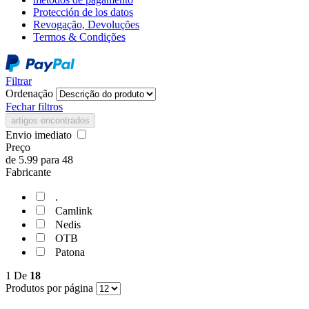
Protección de los datos
Revogação, Devoluções
Termos & Condições
Filtrar
Ordenação
Fechar filtros
artigos encontrados
Envio imediato
Preço
de
5.99
para
48
Fabricante
.
Camlink
Nedis
OTB
Patona
1
De
18
Produtos por página