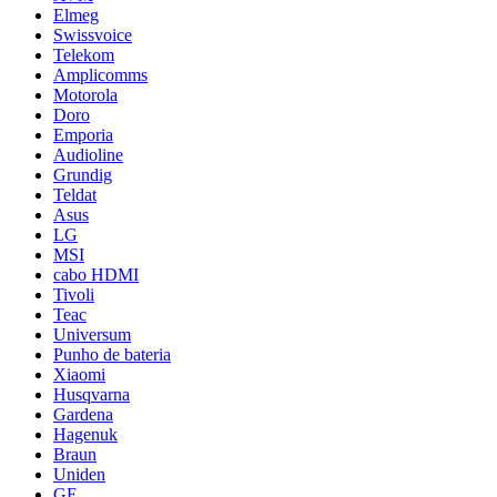
Elmeg
Swissvoice
Telekom
Amplicomms
Motorola
Doro
Emporia
Audioline
Grundig
Teldat
Asus
LG
MSI
cabo HDMI
Tivoli
Teac
Universum
Punho de bateria
Xiaomi
Husqvarna
Gardena
Hagenuk
Braun
Uniden
GE