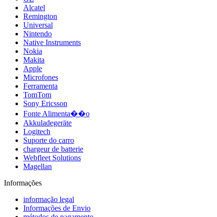
Alcatel
Remington
Universal
Nintendo
Native Instruments
Nokia
Makita
Apple
Microfones
Ferramenta
TomTom
Sony Ericsson
Fonte Alimenta��o
Akkuladegeräte
Logitech
Suporte do carro
chargeur de batterie
Webfleet Solutions
Magellan
Informações
informação legal
Informações de Envio
métodos de pagamento