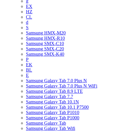
it
EX
HZ
CL
d
S
Samsung HMX-M20
Samsung HMX-R10
Samsung SMX-C10
Samsung SMX-C20
Samsung SMX-K40
P
EK
BL
E
Samsung Galaxy Tab 7.0 Plus N
Samsung Galaxy Tab 7.0 Plus N WiFi
Samsung Galaxy Tab 8.9 LTE
Samsung Galaxy Tab 7.7
Samsung Galaxy Tab 10.1N
Samsung Galaxy Tab 10.1 P7500
Samsung Galaxy Tab P1010
Samsung Galaxy Tab P1000
Samsung Galaxy Tab
Samsung Galaxy Tab Wifi