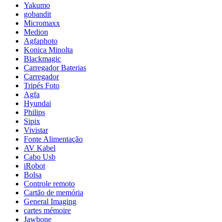
Yakumo
gobandit
Micromaxx
Medion
Agfaphoto
Konica Minolta
Blackmagic
Carregador Baterias
Carregador
Tripés Foto
Agfa
Hyundai
Philips
Sipix
Vivistar
Fonte Alimentação
AV Kabel
Cabo Usb
iRobot
Bolsa
Controle remoto
Cartão de memória
General Imaging
cartes mémoire
Jawbone