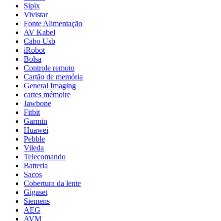
Sipix
Vivistar
Fonte Alimentação
AV Kabel
Cabo Usb
iRobot
Bolsa
Controle remoto
Cartão de memória
General Imaging
cartes mémoire
Jawbone
Fitbit
Garmin
Huawei
Pebble
Vileda
Telecomando
Batteria
Sacos
Cobertura da lente
Gigaset
Siemens
AEG
AVM