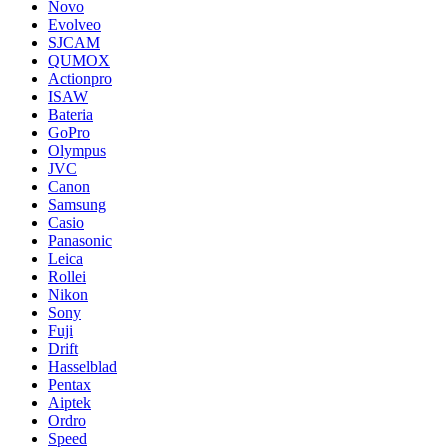
Novo
Evolveo
SJCAM
QUMOX
Actionpro
ISAW
Bateria
GoPro
Olympus
JVC
Canon
Samsung
Casio
Panasonic
Leica
Rollei
Nikon
Sony
Fuji
Drift
Hasselblad
Pentax
Aiptek
Ordro
Speed