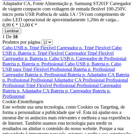
Adaptador CA, Fonte Alimentação p. Samsung ST201F Carregador
de viagem compacto com voltagem de entrada flexível 100-250V,
micro porta USB Potência de saída 1A / 5Vcom comprimento de
cabo LED operacional de aproximadamente 1,20m de carga...
8,99 € *
12,00 € *
Lembrar
1
De
18
Produtos por página
Cabo USB p.
Tripé Flexível
Carregador p.
Tripé Flexível
Cabo
USB p.
Bateria p.
Tripé Flexível
Carregador
Tripé Flexível
Carregador p.
Bateria p.
Cabo USB p.
Carregador de
Profissional
Bateria p.
Bateria p.
Profissional
Cabo USB p.
Bateria p.
Cabo
USB para
Tripé Flexível
Profissional
Bateria p.
Profissional
Carregador
Bateria p.
Profissional
Bateria p.
Adaptador CA
Bateria
p.
Profissional
Profissional
Adaptador CA
Profissional
Profissional
Profissional
Tripé Flexível
Profissional
Profissional
Carregador
Bateria p.
Adaptador CA
Bateria p.
Carregador
Bateria p.
Profissional
Cookie-Einstellungen
Este website usa uma tecnologia, como Cookies ou Targeting, de
forma a personalizar a publicidade que vê. Esta irá ajudar-nos a
mostrar-lhe os anúncios mais relevantes e melhora a sua experiência
de Internet. Também usamos esta tecnologia para medir os
resultados ou alinhar o conteúdo do nosso website. Porque a sua
privacidade é importante para nós, estamos a pedir a sua autorização