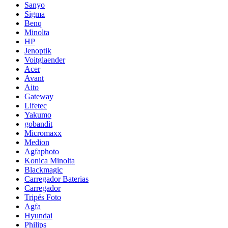
Sanyo
Sigma
Benq
Minolta
HP
Jenoptik
Voitglaender
Acer
Avant
Aito
Gateway
Lifetec
Yakumo
gobandit
Micromaxx
Medion
Agfaphoto
Konica Minolta
Blackmagic
Carregador Baterias
Carregador
Tripés Foto
Agfa
Hyundai
Philips