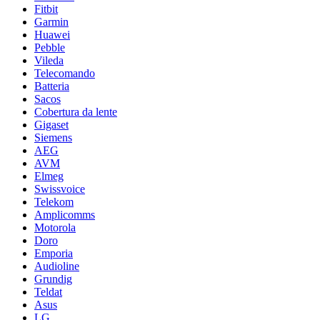
Fitbit
Garmin
Huawei
Pebble
Vileda
Telecomando
Batteria
Sacos
Cobertura da lente
Gigaset
Siemens
AEG
AVM
Elmeg
Swissvoice
Telekom
Amplicomms
Motorola
Doro
Emporia
Audioline
Grundig
Teldat
Asus
LG