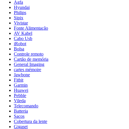
Agfa
Hyundai
Philips
Sipix
Vivistar
Fonte Alimentação
AV Kabel
Cabo Usb
iRobot
Bolsa
Controle remoto
Cartão de memória
General Imaging
cartes mémoire
Jawbone
Fitbit
Garmin
Huawei
Pebble
Vileda
Telecomando
Batteria
Sacos
Cobertura da lente
Gigaset