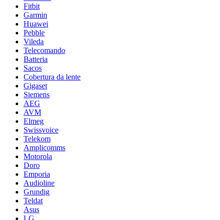
Fitbit
Garmin
Huawei
Pebble
Vileda
Telecomando
Batteria
Sacos
Cobertura da lente
Gigaset
Siemens
AEG
AVM
Elmeg
Swissvoice
Telekom
Amplicomms
Motorola
Doro
Emporia
Audioline
Grundig
Teldat
Asus
LG