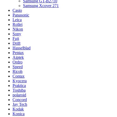
Samsung GT-B2710
Samsung Xcover 271
Casio
Panasonic
Leica
Rollei
Nikon
Sony
Fuji
Drift
Hasselblad
Pentax
Aiptek
Ordro
Speed
Ricoh
Contax
Kyocera
Praktica
Toshiba
polaroid
Concord
Jay Tech
Kodak
Konica