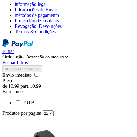
informação legal
Informações de Envio
métodos de pagamento
Protección de los datos
Revogação, Devoluções
Termos & Condições
Filtrar
Ordenação
Fechar filtros
artigos encontrados
Envio imediato
Preço
de
10.99
para
10.99
Fabricante
OTB
Produtos por página