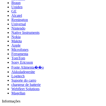
Braun
Uniden
GE
Alcatel
Remington
Universal
Nintendo
Native Instruments
Nokia
Makita
Apple
Microfones
Ferramenta
TomTom
Sony Ericsson
Fonte Alimenta��o
Akkuladegeräte
Logitech
Suporte do carro
chargeur de batterie
Webfleet Solutions
Magellan
Informações