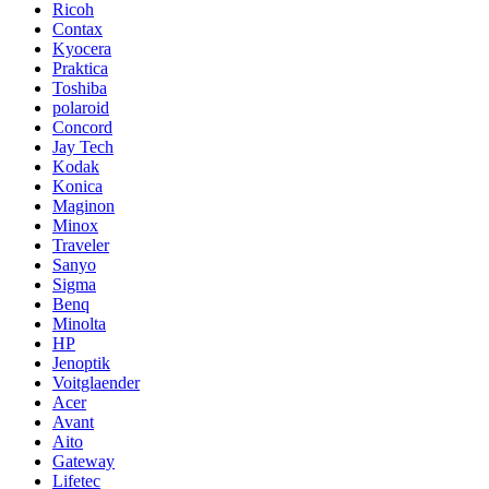
Ricoh
Contax
Kyocera
Praktica
Toshiba
polaroid
Concord
Jay Tech
Kodak
Konica
Maginon
Minox
Traveler
Sanyo
Sigma
Benq
Minolta
HP
Jenoptik
Voitglaender
Acer
Avant
Aito
Gateway
Lifetec