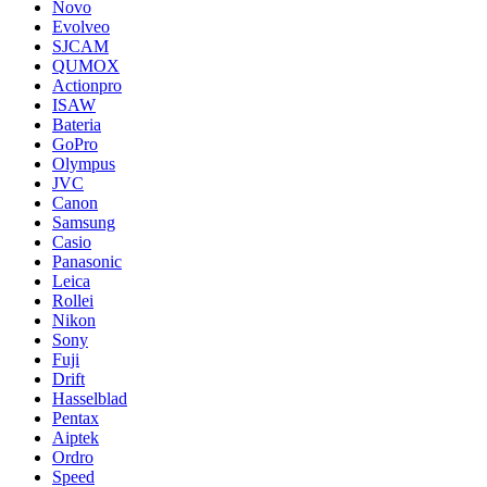
Novo
Evolveo
SJCAM
QUMOX
Actionpro
ISAW
Bateria
GoPro
Olympus
JVC
Canon
Samsung
Casio
Panasonic
Leica
Rollei
Nikon
Sony
Fuji
Drift
Hasselblad
Pentax
Aiptek
Ordro
Speed