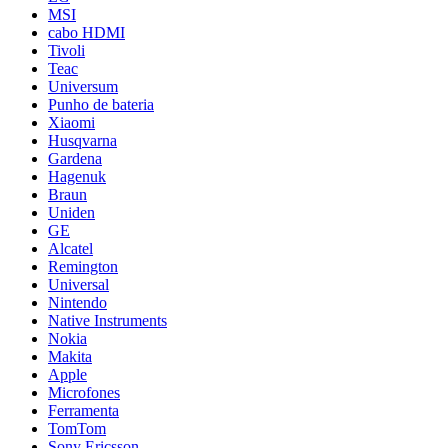
MSI
cabo HDMI
Tivoli
Teac
Universum
Punho de bateria
Xiaomi
Husqvarna
Gardena
Hagenuk
Braun
Uniden
GE
Alcatel
Remington
Universal
Nintendo
Native Instruments
Nokia
Makita
Apple
Microfones
Ferramenta
TomTom
Sony Ericsson