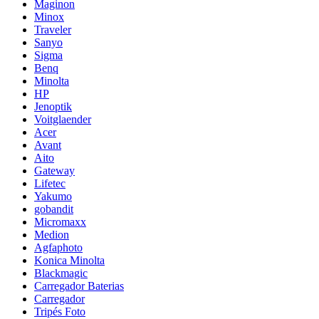
Maginon
Minox
Traveler
Sanyo
Sigma
Benq
Minolta
HP
Jenoptik
Voitglaender
Acer
Avant
Aito
Gateway
Lifetec
Yakumo
gobandit
Micromaxx
Medion
Agfaphoto
Konica Minolta
Blackmagic
Carregador Baterias
Carregador
Tripés Foto