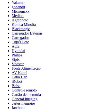
Yakumo
gobandit
Micromaxx
Medion
Agfaphoto
Konica Minolta
Blackmagic
Carregador Baterias
Carregador
Tripés Foto
Agfa
Hyundai
Philips
Sipix
Vivistar
Fonte Alimentação
AV Kabel
Cabo Usb
iRobot
Bolsa
Controle remoto
Cartão de memória
General Imaging
cartes mémoire
Jawbone