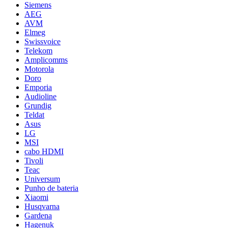
Siemens
AEG
AVM
Elmeg
Swissvoice
Telekom
Amplicomms
Motorola
Doro
Emporia
Audioline
Grundig
Teldat
Asus
LG
MSI
cabo HDMI
Tivoli
Teac
Universum
Punho de bateria
Xiaomi
Husqvarna
Gardena
Hagenuk