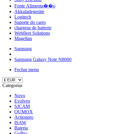
Fonte Alimenta��o
Akkuladegeräte
Logitech
Suporte do carro
chargeur de batterie
Webfleet Solutions
Magellan
Samsung
Samsung Galaxy Note N8000
Fechar menu
Categorias
Novo
Evolveo
SJCAM
QUMOX
Actionpro
ISAW
Bateria
GoPro