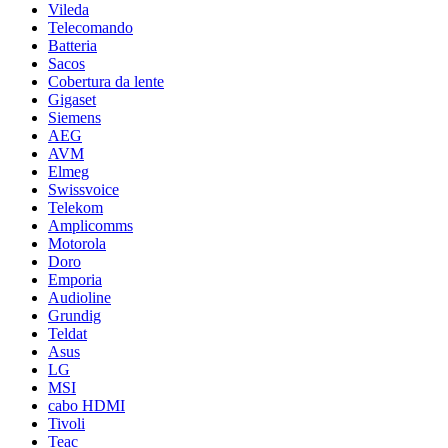
Vileda
Telecomando
Batteria
Sacos
Cobertura da lente
Gigaset
Siemens
AEG
AVM
Elmeg
Swissvoice
Telekom
Amplicomms
Motorola
Doro
Emporia
Audioline
Grundig
Teldat
Asus
LG
MSI
cabo HDMI
Tivoli
Teac