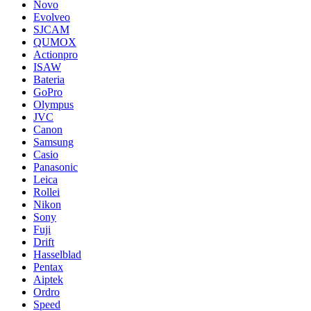
Novo
Evolveo
SJCAM
QUMOX
Actionpro
ISAW
Bateria
GoPro
Olympus
JVC
Canon
Samsung
Casio
Panasonic
Leica
Rollei
Nikon
Sony
Fuji
Drift
Hasselblad
Pentax
Aiptek
Ordro
Speed