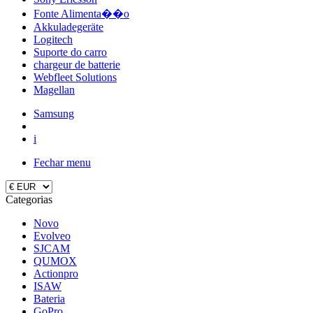
Fonte Alimenta��o
Akkuladegeräte
Logitech
Suporte do carro
chargeur de batterie
Webfleet Solutions
Magellan
Samsung
i
Fechar menu
Categorias
Novo
Evolveo
SJCAM
QUMOX
Actionpro
ISAW
Bateria
GoPro