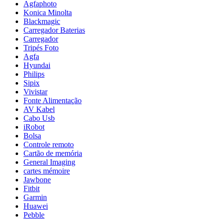
Agfaphoto
Konica Minolta
Blackmagic
Carregador Baterias
Carregador
Tripés Foto
Agfa
Hyundai
Philips
Sipix
Vivistar
Fonte Alimentação
AV Kabel
Cabo Usb
iRobot
Bolsa
Controle remoto
Cartão de memória
General Imaging
cartes mémoire
Jawbone
Fitbit
Garmin
Huawei
Pebble