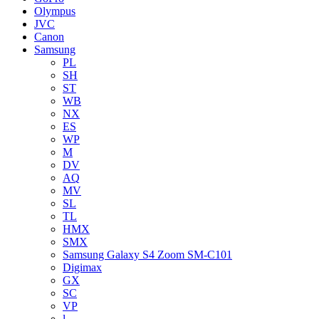
Olympus
JVC
Canon
Samsung
PL
SH
ST
WB
NX
ES
WP
M
DV
AQ
MV
SL
TL
HMX
SMX
Samsung Galaxy S4 Zoom SM-C101
Digimax
GX
SC
VP
l