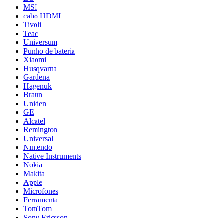
MSI
cabo HDMI
Tivoli
Teac
Universum
Punho de bateria
Xiaomi
Husqvarna
Gardena
Hagenuk
Braun
Uniden
GE
Alcatel
Remington
Universal
Nintendo
Native Instruments
Nokia
Makita
Apple
Microfones
Ferramenta
TomTom
Sony Ericsson