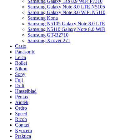
Samsung Galaxy Tab 8.9 WiFi P7310
Samsung Galaxy Note 8.0 LTE N5105
Samsung Galaxy Note 8.0 WiFi N5110
Samsung Kona
Samsung N5105 Galaxy Note 8.0 LTE
Samsung N5110 Galaxy Note 8.0 WiFi
Samsung GT-B2710
Samsung Xcover 271
Casio
Panasonic
Leica
Rollei
Nikon
Sony
Fuji
Drift
Hasselblad
Pentax
Aiptek
Ordro
Speed
Ricoh
Contax
Kyocera
Praktica