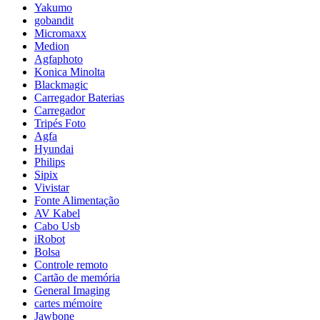
Yakumo
gobandit
Micromaxx
Medion
Agfaphoto
Konica Minolta
Blackmagic
Carregador Baterias
Carregador
Tripés Foto
Agfa
Hyundai
Philips
Sipix
Vivistar
Fonte Alimentação
AV Kabel
Cabo Usb
iRobot
Bolsa
Controle remoto
Cartão de memória
General Imaging
cartes mémoire
Jawbone