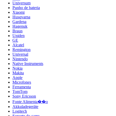
Universum
Punho de bateria
Xiaomi
Husqvarna
Gardena
Hagenuk
Braun
Uniden
GE
Alcatel
Remington
Universal
Nintendo
Native Instruments
Nokia
Makita
Apple
Microfones
Ferramenta
TomTom
Sony Ericsson
Fonte Alimenta��o
Akkuladegeräte
Logitech
Suporte do carro