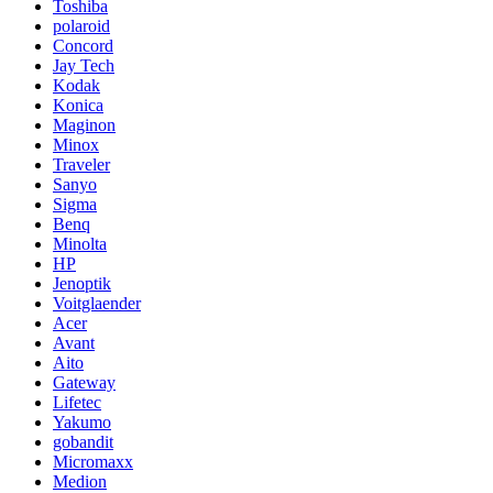
Toshiba
polaroid
Concord
Jay Tech
Kodak
Konica
Maginon
Minox
Traveler
Sanyo
Sigma
Benq
Minolta
HP
Jenoptik
Voitglaender
Acer
Avant
Aito
Gateway
Lifetec
Yakumo
gobandit
Micromaxx
Medion