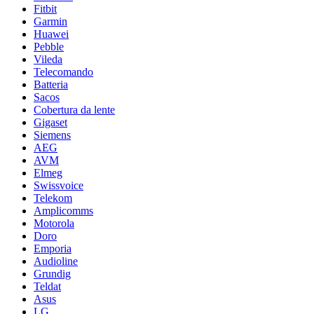
Fitbit
Garmin
Huawei
Pebble
Vileda
Telecomando
Batteria
Sacos
Cobertura da lente
Gigaset
Siemens
AEG
AVM
Elmeg
Swissvoice
Telekom
Amplicomms
Motorola
Doro
Emporia
Audioline
Grundig
Teldat
Asus
LG