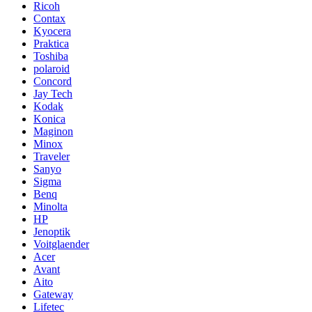
Ricoh
Contax
Kyocera
Praktica
Toshiba
polaroid
Concord
Jay Tech
Kodak
Konica
Maginon
Minox
Traveler
Sanyo
Sigma
Benq
Minolta
HP
Jenoptik
Voitglaender
Acer
Avant
Aito
Gateway
Lifetec