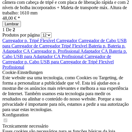
câmera com cabeça de tripé e com placa de liberação rápida e com 2
níveis de bolha incorporados + Maleta de transporte máx. Altura de
trabalho: 1610 mm
48,00 € *
Lembrar
1
De
2
Produtos por página
Carregador p.
Tripé Flexível
Carregador
Carregador de
Cabo USB
para
Carregador de
Carregador
Tripé Flexível
Bateria p.
Bateria p.
Adaptador CA
Carregador p.
Profissional
Adaptador CA
Bateria p.
Cabo USB para
Adaptador CA
Profissional
Carregador de
Carregador p.
Cabo USB para
Carregador de
Tripé Flexível
Profissional
Cookie-Einstellungen
Este website usa uma tecnologia, como Cookies ou Targeting, de
forma a personalizar a publicidade que vê. Esta irá ajudar-nos a
mostrar-lhe os anúncios mais relevantes e melhora a sua experiência
de Internet. Também usamos esta tecnologia para medir os
resultados ou alinhar o conteúdo do nosso website. Porque a sua
privacidade é importante para nós, estamos a pedir a sua autorização
para usar estas tecnologias.
Konfiguration
Tecnicamente necessário
Esses cookies são necessários para as funções básicas da loja.