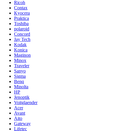
Ricoh
Contax
Kyocera
Praktica
Toshiba
polaroid
Concord
Jay Tech
Kodak
Konica
Maginon
Minox
Traveler
Sanyo
Sigma
Benq
Minolta
HP
Jenoptik
Voitglaender
Acer
Avant
Aito
Gateway
Lifetec