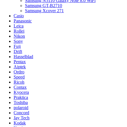
Samsung N5110 Galaxy Note 8.0 WiFi
Samsung GT-B2710
Samsung Xcover 271
Casio
Panasonic
Leica
Rollei
Nikon
Sony
Fuji
Drift
Hasselblad
Pentax
Aiptek
Ordro
Speed
Ricoh
Contax
Kyocera
Praktica
Toshiba
polaroid
Concord
Jay Tech
Kodak