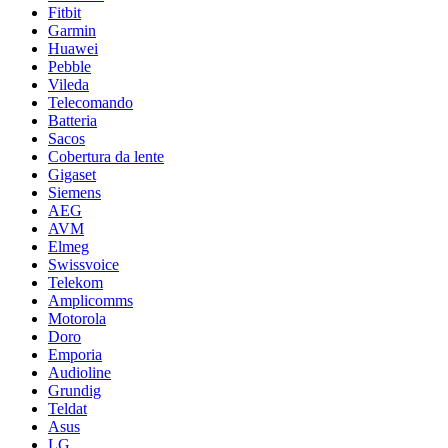
Fitbit
Garmin
Huawei
Pebble
Vileda
Telecomando
Batteria
Sacos
Cobertura da lente
Gigaset
Siemens
AEG
AVM
Elmeg
Swissvoice
Telekom
Amplicomms
Motorola
Doro
Emporia
Audioline
Grundig
Teldat
Asus
LG