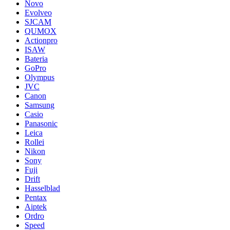
Novo
Evolveo
SJCAM
QUMOX
Actionpro
ISAW
Bateria
GoPro
Olympus
JVC
Canon
Samsung
Casio
Panasonic
Leica
Rollei
Nikon
Sony
Fuji
Drift
Hasselblad
Pentax
Aiptek
Ordro
Speed