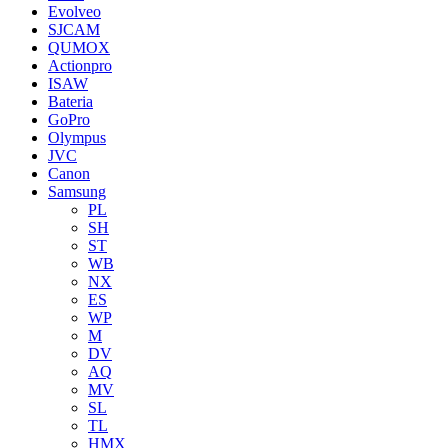
Evolveo
SJCAM
QUMOX
Actionpro
ISAW
Bateria
GoPro
Olympus
JVC
Canon
Samsung
PL
SH
ST
WB
NX
ES
WP
M
DV
AQ
MV
SL
TL
HMX