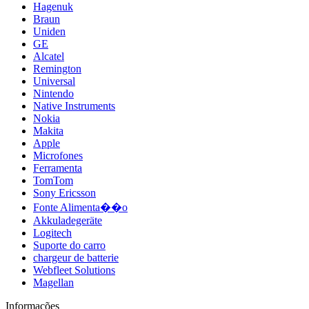
Hagenuk
Braun
Uniden
GE
Alcatel
Remington
Universal
Nintendo
Native Instruments
Nokia
Makita
Apple
Microfones
Ferramenta
TomTom
Sony Ericsson
Fonte Alimenta��o
Akkuladegeräte
Logitech
Suporte do carro
chargeur de batterie
Webfleet Solutions
Magellan
Informações