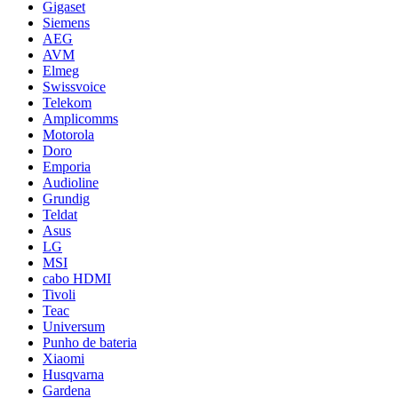
Gigaset
Siemens
AEG
AVM
Elmeg
Swissvoice
Telekom
Amplicomms
Motorola
Doro
Emporia
Audioline
Grundig
Teldat
Asus
LG
MSI
cabo HDMI
Tivoli
Teac
Universum
Punho de bateria
Xiaomi
Husqvarna
Gardena