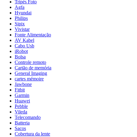
Tripés Foto
Agfa
Hyundai
Philips
Sipix
Vivistar
Fonte Alimentação
AV Kabel
Cabo Usb
iRobot
Bolsa
Controle remoto
Cartão de memória
General Imaging
cartes mémoire
Jawbone
Fitbit
Garmin
Huawei
Pebble
Vileda
Telecomando
Batteria
Sacos
Cobertura da lente