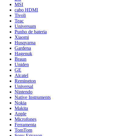
MSI
cabo HDMI
Tivoli
Teac
Universum
Punho de bateria
Xiaomi
Husqvarna
Gardena
Hagenuk
Braun
Uniden
GE
Alcatel
Remington
Universal
Nintendo
Native Instruments
Nokia
Makita
Apple
Microfones
Ferramenta
TomTom
Sony Ericsson