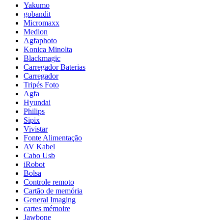
Yakumo
gobandit
Micromaxx
Medion
Agfaphoto
Konica Minolta
Blackmagic
Carregador Baterias
Carregador
Tripés Foto
Agfa
Hyundai
Philips
Sipix
Vivistar
Fonte Alimentação
AV Kabel
Cabo Usb
iRobot
Bolsa
Controle remoto
Cartão de memória
General Imaging
cartes mémoire
Jawbone