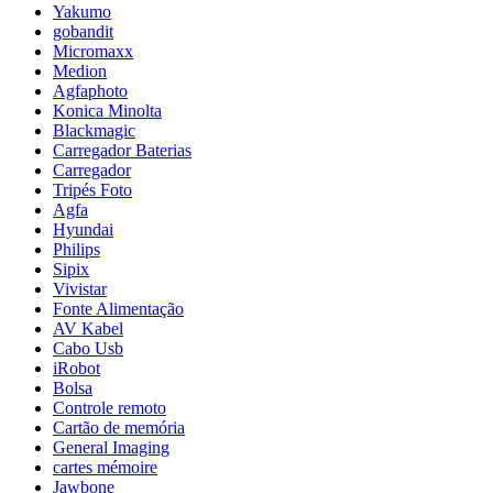
Yakumo
gobandit
Micromaxx
Medion
Agfaphoto
Konica Minolta
Blackmagic
Carregador Baterias
Carregador
Tripés Foto
Agfa
Hyundai
Philips
Sipix
Vivistar
Fonte Alimentação
AV Kabel
Cabo Usb
iRobot
Bolsa
Controle remoto
Cartão de memória
General Imaging
cartes mémoire
Jawbone