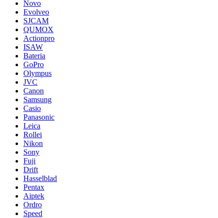
Novo
Evolveo
SJCAM
QUMOX
Actionpro
ISAW
Bateria
GoPro
Olympus
JVC
Canon
Samsung
Casio
Panasonic
Leica
Rollei
Nikon
Sony
Fuji
Drift
Hasselblad
Pentax
Aiptek
Ordro
Speed