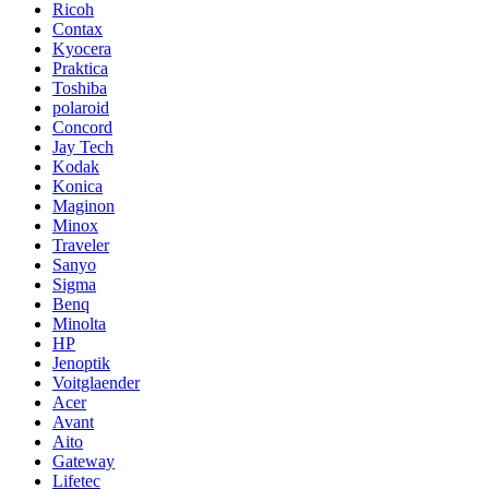
Ricoh
Contax
Kyocera
Praktica
Toshiba
polaroid
Concord
Jay Tech
Kodak
Konica
Maginon
Minox
Traveler
Sanyo
Sigma
Benq
Minolta
HP
Jenoptik
Voitglaender
Acer
Avant
Aito
Gateway
Lifetec