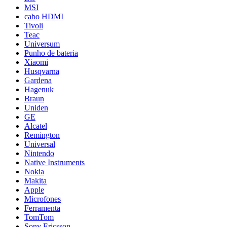
MSI
cabo HDMI
Tivoli
Teac
Universum
Punho de bateria
Xiaomi
Husqvarna
Gardena
Hagenuk
Braun
Uniden
GE
Alcatel
Remington
Universal
Nintendo
Native Instruments
Nokia
Makita
Apple
Microfones
Ferramenta
TomTom
Sony Ericsson