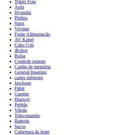
Tripés Foto
Agfa
Hyundai
Philips
Sipix
Vivistar
Fonte Alimentação
AV Kabel
Cabo Usb
iRobot
Bolsa
Controle remoto
Cartão de memória
General Imaging
cartes mémoire
Jawbone
Fitbit
Garmin
Huawei
Pebble
Vileda
Telecomando
Batteria
Sacos
Cobertura da lente