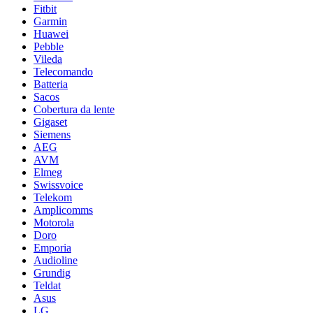
Fitbit
Garmin
Huawei
Pebble
Vileda
Telecomando
Batteria
Sacos
Cobertura da lente
Gigaset
Siemens
AEG
AVM
Elmeg
Swissvoice
Telekom
Amplicomms
Motorola
Doro
Emporia
Audioline
Grundig
Teldat
Asus
LG