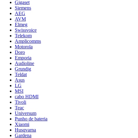
Gigaset
Siemens
AEG
AVM
Elmeg
Swissvoice
Telekom
Amplicomms
Motorola
Doro
Emporia
Audioline
Grundig
Teldat
Asus
LG
MSI
cabo HDMI
Tivoli
Teac
Universum
Punho de bateria
Xiaomi
Husqvarna
Gardena