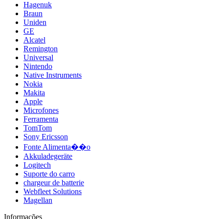
Hagenuk
Braun
Uniden
GE
Alcatel
Remington
Universal
Nintendo
Native Instruments
Nokia
Makita
Apple
Microfones
Ferramenta
TomTom
Sony Ericsson
Fonte Alimenta��o
Akkuladegeräte
Logitech
Suporte do carro
chargeur de batterie
Webfleet Solutions
Magellan
Informações