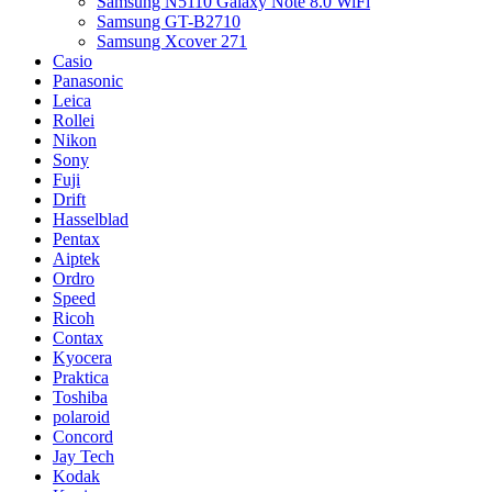
Samsung N5110 Galaxy Note 8.0 WiFi
Samsung GT-B2710
Samsung Xcover 271
Casio
Panasonic
Leica
Rollei
Nikon
Sony
Fuji
Drift
Hasselblad
Pentax
Aiptek
Ordro
Speed
Ricoh
Contax
Kyocera
Praktica
Toshiba
polaroid
Concord
Jay Tech
Kodak