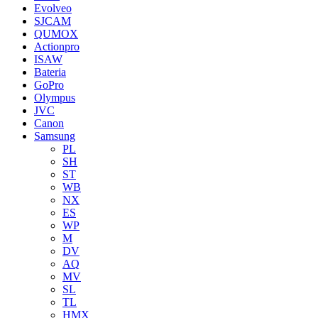
Evolveo
SJCAM
QUMOX
Actionpro
ISAW
Bateria
GoPro
Olympus
JVC
Canon
Samsung
PL
SH
ST
WB
NX
ES
WP
M
DV
AQ
MV
SL
TL
HMX