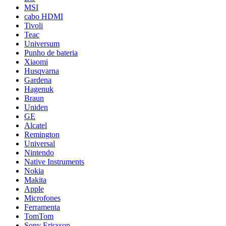
MSI
cabo HDMI
Tivoli
Teac
Universum
Punho de bateria
Xiaomi
Husqvarna
Gardena
Hagenuk
Braun
Uniden
GE
Alcatel
Remington
Universal
Nintendo
Native Instruments
Nokia
Makita
Apple
Microfones
Ferramenta
TomTom
Sony Ericsson