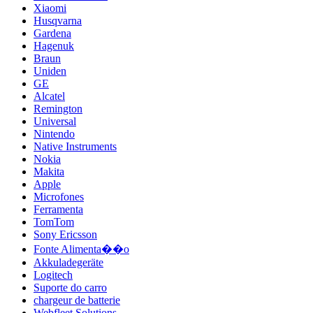
Xiaomi
Husqvarna
Gardena
Hagenuk
Braun
Uniden
GE
Alcatel
Remington
Universal
Nintendo
Native Instruments
Nokia
Makita
Apple
Microfones
Ferramenta
TomTom
Sony Ericsson
Fonte Alimenta��o
Akkuladegeräte
Logitech
Suporte do carro
chargeur de batterie
Webfleet Solutions