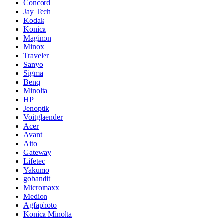
Concord
Jay Tech
Kodak
Konica
Maginon
Minox
Traveler
Sanyo
Sigma
Benq
Minolta
HP
Jenoptik
Voitglaender
Acer
Avant
Aito
Gateway
Lifetec
Yakumo
gobandit
Micromaxx
Medion
Agfaphoto
Konica Minolta