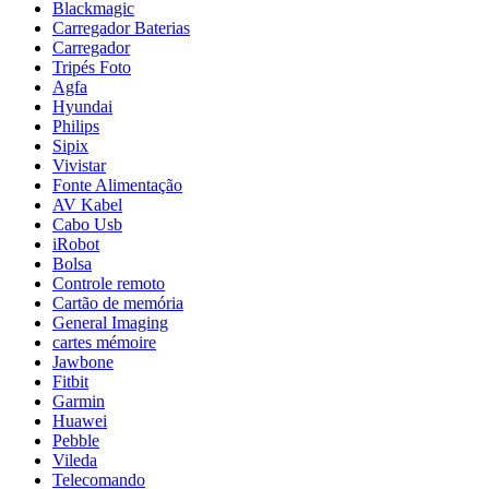
Blackmagic
Carregador Baterias
Carregador
Tripés Foto
Agfa
Hyundai
Philips
Sipix
Vivistar
Fonte Alimentação
AV Kabel
Cabo Usb
iRobot
Bolsa
Controle remoto
Cartão de memória
General Imaging
cartes mémoire
Jawbone
Fitbit
Garmin
Huawei
Pebble
Vileda
Telecomando