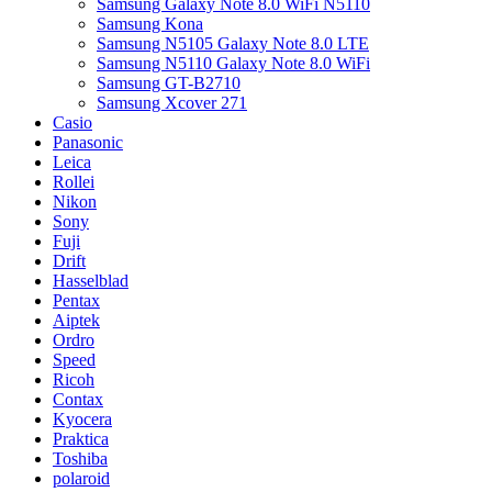
Samsung Galaxy Note 8.0 WiFi N5110
Samsung Kona
Samsung N5105 Galaxy Note 8.0 LTE
Samsung N5110 Galaxy Note 8.0 WiFi
Samsung GT-B2710
Samsung Xcover 271
Casio
Panasonic
Leica
Rollei
Nikon
Sony
Fuji
Drift
Hasselblad
Pentax
Aiptek
Ordro
Speed
Ricoh
Contax
Kyocera
Praktica
Toshiba
polaroid