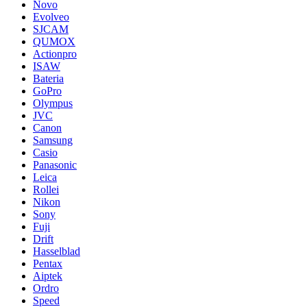
Novo
Evolveo
SJCAM
QUMOX
Actionpro
ISAW
Bateria
GoPro
Olympus
JVC
Canon
Samsung
Casio
Panasonic
Leica
Rollei
Nikon
Sony
Fuji
Drift
Hasselblad
Pentax
Aiptek
Ordro
Speed