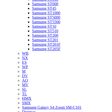
Samsung ST600
Samsung ST45
Samsung ST1000
Samsung ST5000
Samsung ST5500
Samsung ST10
Samsung ST510
Samsung ST200
Samsung ST201
Samsung ST201F
Samsung ST205F
WB
NX
ES
WP
M
DV
AQ
MV
SL
TL
HMX
SMX
Samsung Galaxy S4 Zoom SM-C101
Digimax