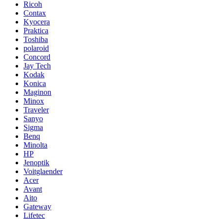
Ricoh
Contax
Kyocera
Praktica
Toshiba
polaroid
Concord
Jay Tech
Kodak
Konica
Maginon
Minox
Traveler
Sanyo
Sigma
Benq
Minolta
HP
Jenoptik
Voitglaender
Acer
Avant
Aito
Gateway
Lifetec