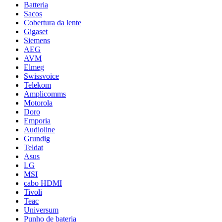
Batteria
Sacos
Cobertura da lente
Gigaset
Siemens
AEG
AVM
Elmeg
Swissvoice
Telekom
Amplicomms
Motorola
Doro
Emporia
Audioline
Grundig
Teldat
Asus
LG
MSI
cabo HDMI
Tivoli
Teac
Universum
Punho de bateria