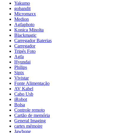
Yakumo
gobandit
Micromaxx
Medion
Agfaphoto
Konica Minolta
Blackmagic
Carregador Baterias
Carregador
Tripés Foto
Agfa
Hyundai
Philips
Sipix
Vivistar
Fonte Alimentação
AV Kabel
Cabo Usb
iRobot
Bolsa
Controle remoto
Cartão de memória
General Imaging
cartes mémoire
Jawbone