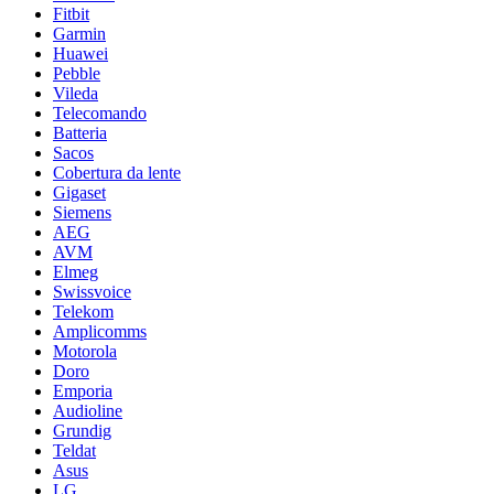
Fitbit
Garmin
Huawei
Pebble
Vileda
Telecomando
Batteria
Sacos
Cobertura da lente
Gigaset
Siemens
AEG
AVM
Elmeg
Swissvoice
Telekom
Amplicomms
Motorola
Doro
Emporia
Audioline
Grundig
Teldat
Asus
LG