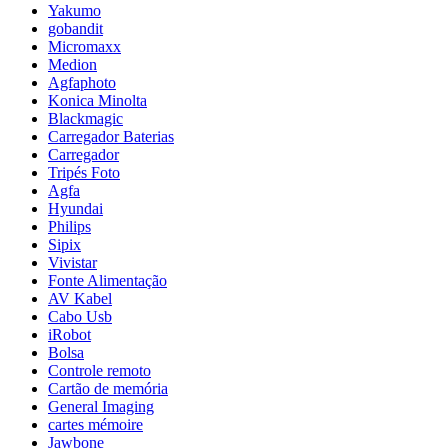
Yakumo
gobandit
Micromaxx
Medion
Agfaphoto
Konica Minolta
Blackmagic
Carregador Baterias
Carregador
Tripés Foto
Agfa
Hyundai
Philips
Sipix
Vivistar
Fonte Alimentação
AV Kabel
Cabo Usb
iRobot
Bolsa
Controle remoto
Cartão de memória
General Imaging
cartes mémoire
Jawbone