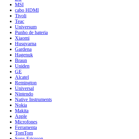
MSI
cabo HDMI
Tivoli
Teac
Universum
Punho de bateria
Xiaomi
Husqvarna
Gardena
Hagenuk
Braun
Uniden
GE
Alcatel
Remington
Universal
Nintendo
Native Instruments
Nokia
Makita
Apple
Microfones
Ferramenta
TomTom
Sony Ericsson