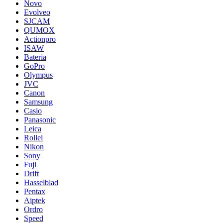
Novo
Evolveo
SJCAM
QUMOX
Actionpro
ISAW
Bateria
GoPro
Olympus
JVC
Canon
Samsung
Casio
Panasonic
Leica
Rollei
Nikon
Sony
Fuji
Drift
Hasselblad
Pentax
Aiptek
Ordro
Speed