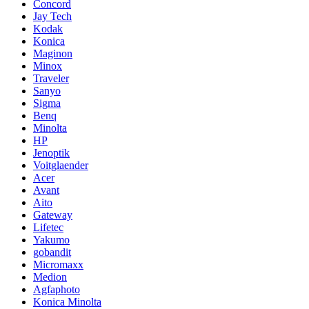
Concord
Jay Tech
Kodak
Konica
Maginon
Minox
Traveler
Sanyo
Sigma
Benq
Minolta
HP
Jenoptik
Voitglaender
Acer
Avant
Aito
Gateway
Lifetec
Yakumo
gobandit
Micromaxx
Medion
Agfaphoto
Konica Minolta