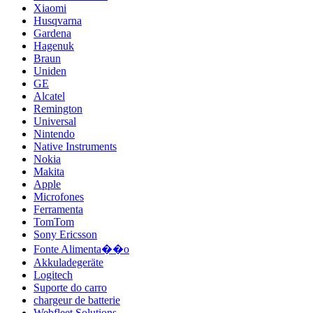
Xiaomi
Husqvarna
Gardena
Hagenuk
Braun
Uniden
GE
Alcatel
Remington
Universal
Nintendo
Native Instruments
Nokia
Makita
Apple
Microfones
Ferramenta
TomTom
Sony Ericsson
Fonte Alimenta��o
Akkuladegeräte
Logitech
Suporte do carro
chargeur de batterie
Webfleet Solutions