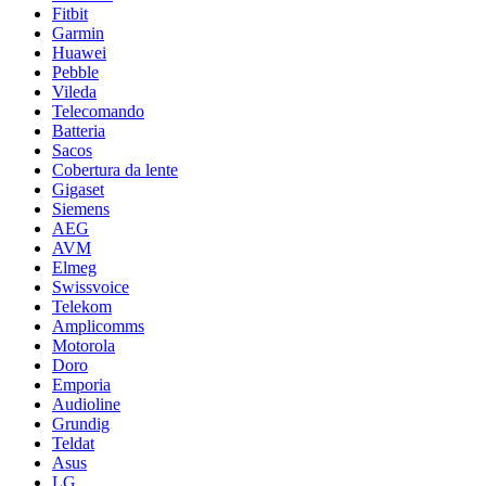
Fitbit
Garmin
Huawei
Pebble
Vileda
Telecomando
Batteria
Sacos
Cobertura da lente
Gigaset
Siemens
AEG
AVM
Elmeg
Swissvoice
Telekom
Amplicomms
Motorola
Doro
Emporia
Audioline
Grundig
Teldat
Asus
LG