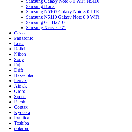
Samsung Galaxy Note 8.0 WiFi N5110
Samsung Kona
Samsung N5105 Galaxy Note 8.0 LTE
Samsung N5110 Galaxy Note 8.0 WiFi
Samsung GT-B2710
Samsung Xcover 271
Casio
Panasonic
Leica
Rollei
Nikon
Sony
Fuji
Drift
Hasselblad
Pentax
Aiptek
Ordro
Speed
Ricoh
Contax
Kyocera
Praktica
Toshiba
polaroid