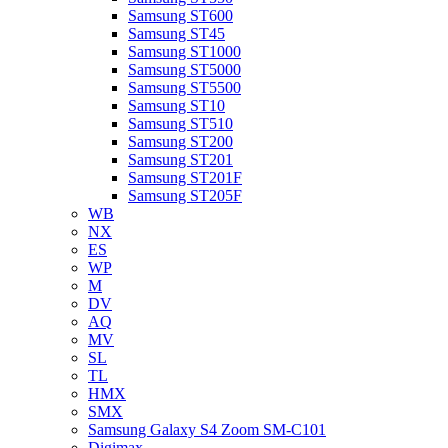
Samsung ST600
Samsung ST45
Samsung ST1000
Samsung ST5000
Samsung ST5500
Samsung ST10
Samsung ST510
Samsung ST200
Samsung ST201
Samsung ST201F
Samsung ST205F
WB
NX
ES
WP
M
DV
AQ
MV
SL
TL
HMX
SMX
Samsung Galaxy S4 Zoom SM-C101
Digimax