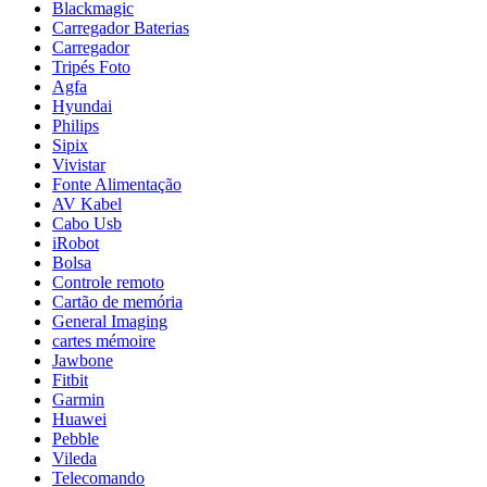
Blackmagic
Carregador Baterias
Carregador
Tripés Foto
Agfa
Hyundai
Philips
Sipix
Vivistar
Fonte Alimentação
AV Kabel
Cabo Usb
iRobot
Bolsa
Controle remoto
Cartão de memória
General Imaging
cartes mémoire
Jawbone
Fitbit
Garmin
Huawei
Pebble
Vileda
Telecomando