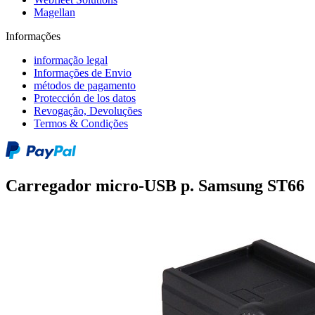
Magellan
Informações
informação legal
Informações de Envio
métodos de pagamento
Protección de los datos
Revogação, Devoluções
Termos & Condições
Carregador micro-USB p. Samsung ST66