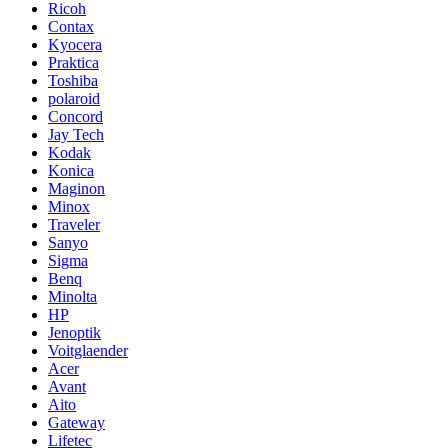
Ricoh
Contax
Kyocera
Praktica
Toshiba
polaroid
Concord
Jay Tech
Kodak
Konica
Maginon
Minox
Traveler
Sanyo
Sigma
Benq
Minolta
HP
Jenoptik
Voitglaender
Acer
Avant
Aito
Gateway
Lifetec