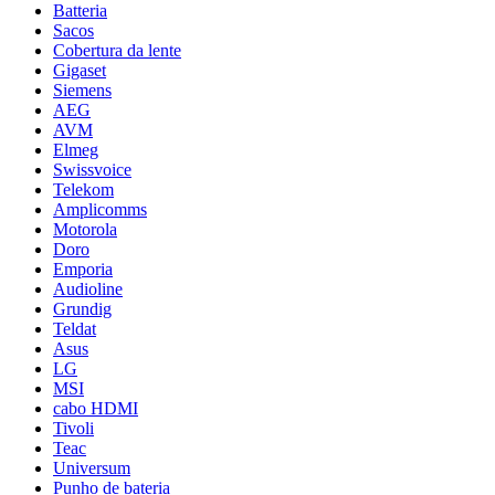
Batteria
Sacos
Cobertura da lente
Gigaset
Siemens
AEG
AVM
Elmeg
Swissvoice
Telekom
Amplicomms
Motorola
Doro
Emporia
Audioline
Grundig
Teldat
Asus
LG
MSI
cabo HDMI
Tivoli
Teac
Universum
Punho de bateria