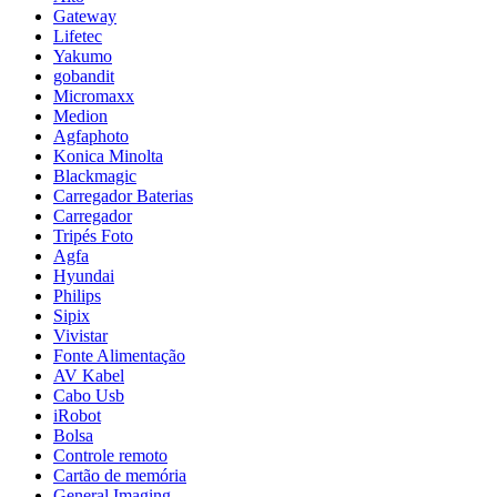
Gateway
Lifetec
Yakumo
gobandit
Micromaxx
Medion
Agfaphoto
Konica Minolta
Blackmagic
Carregador Baterias
Carregador
Tripés Foto
Agfa
Hyundai
Philips
Sipix
Vivistar
Fonte Alimentação
AV Kabel
Cabo Usb
iRobot
Bolsa
Controle remoto
Cartão de memória
General Imaging