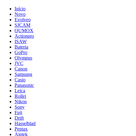
Início
Novo
Evolveo
SJCAM
QUMOX
Actionpro
ISAW
Bateria
GoPro
Olympus
JVC
Canon
Samsung
Casio
Panasonic
Leica
Rollei
Nikon
Sony
Fuji
Drift
Hasselblad
Pentax
Aiptek