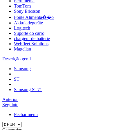
Ferramenta
TomTom
Sony Ericsson
Fonte Alimenta��o
Akkuladegeräte
Logitech
Suporte do carro
chargeur de batterie
Webfleet Solutions
Magellan
Descrição geral
Samsung
ST
Samsung ST71
Anterior
Seguinte
Fechar menu
Categorias