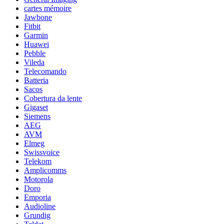
cartes mémoire
Jawbone
Fitbit
Garmin
Huawei
Pebble
Vileda
Telecomando
Batteria
Sacos
Cobertura da lente
Gigaset
Siemens
AEG
AVM
Elmeg
Swissvoice
Telekom
Amplicomms
Motorola
Doro
Emporia
Audioline
Grundig