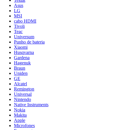
Teldat
Asus
LG
MSI
cabo HDMI
Tivoli
Teac
Universum
Punho de bateria
Xiaomi
Husqvarna
Gardena
Hagenuk
Braun
Uniden
GE
Alcatel
Remington
Universal
Nintendo
Native Instruments
Nokia
Makita
Apple
Microfones