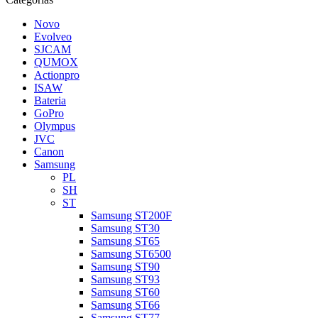
Novo
Evolveo
SJCAM
QUMOX
Actionpro
ISAW
Bateria
GoPro
Olympus
JVC
Canon
Samsung
PL
SH
ST
Samsung ST200F
Samsung ST30
Samsung ST65
Samsung ST6500
Samsung ST90
Samsung ST93
Samsung ST60
Samsung ST66
Samsung ST77