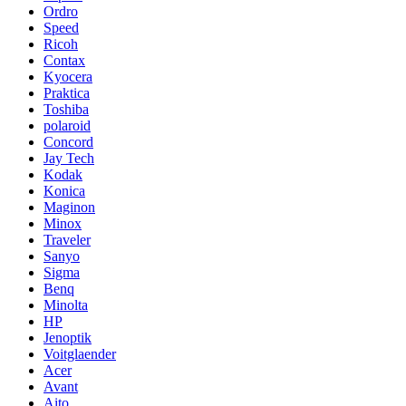
Ordro
Speed
Ricoh
Contax
Kyocera
Praktica
Toshiba
polaroid
Concord
Jay Tech
Kodak
Konica
Maginon
Minox
Traveler
Sanyo
Sigma
Benq
Minolta
HP
Jenoptik
Voitglaender
Acer
Avant
Aito