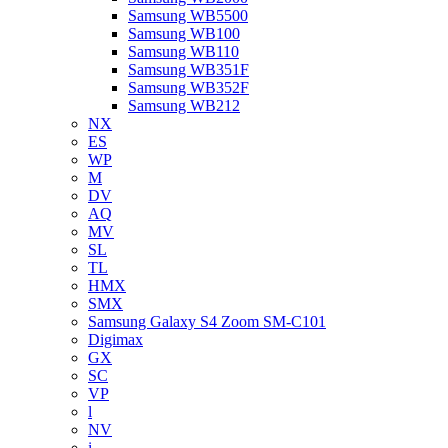
Samsung WB5500
Samsung WB100
Samsung WB110
Samsung WB351F
Samsung WB352F
Samsung WB212
NX
ES
WP
M
DV
AQ
MV
SL
TL
HMX
SMX
Samsung Galaxy S4 Zoom SM-C101
Digimax
GX
SC
VP
l
NV
i