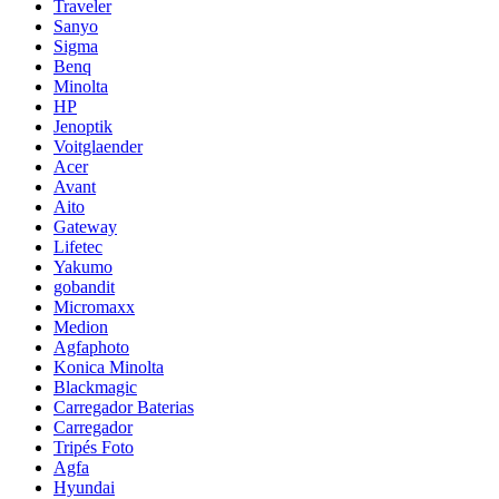
Traveler
Sanyo
Sigma
Benq
Minolta
HP
Jenoptik
Voitglaender
Acer
Avant
Aito
Gateway
Lifetec
Yakumo
gobandit
Micromaxx
Medion
Agfaphoto
Konica Minolta
Blackmagic
Carregador Baterias
Carregador
Tripés Foto
Agfa
Hyundai