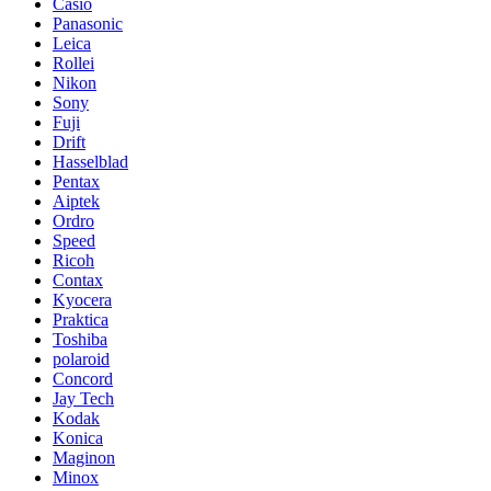
Casio
Panasonic
Leica
Rollei
Nikon
Sony
Fuji
Drift
Hasselblad
Pentax
Aiptek
Ordro
Speed
Ricoh
Contax
Kyocera
Praktica
Toshiba
polaroid
Concord
Jay Tech
Kodak
Konica
Maginon
Minox