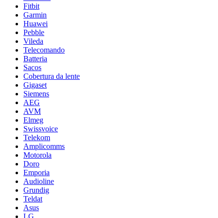
Fitbit
Garmin
Huawei
Pebble
Vileda
Telecomando
Batteria
Sacos
Cobertura da lente
Gigaset
Siemens
AEG
AVM
Elmeg
Swissvoice
Telekom
Amplicomms
Motorola
Doro
Emporia
Audioline
Grundig
Teldat
Asus
LG