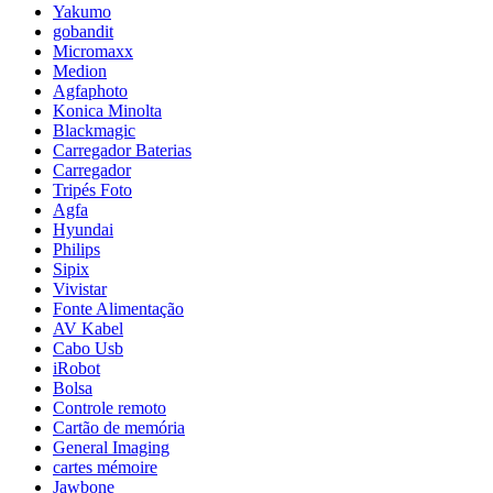
Yakumo
gobandit
Micromaxx
Medion
Agfaphoto
Konica Minolta
Blackmagic
Carregador Baterias
Carregador
Tripés Foto
Agfa
Hyundai
Philips
Sipix
Vivistar
Fonte Alimentação
AV Kabel
Cabo Usb
iRobot
Bolsa
Controle remoto
Cartão de memória
General Imaging
cartes mémoire
Jawbone