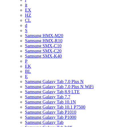
it
EX
HZ
CL
d
S
Samsung HMX-M20
Samsung HMX-R10
Samsung SMX-C10
Samsung SMX-C20
Samsung SMX-K40
P
EK
BL
E
Samsung Galaxy Tab 7.0 Plus N
Samsung Galaxy Tab 7.0 Plus N WiFi
Samsung Galaxy Tab 8.9 LTE
Samsung Galaxy Tab 7.7
Samsung Galaxy Tab 10.1N
Samsung Galaxy Tab 10.1 P7500
Samsung Galaxy Tab P1010
Samsung Galaxy Tab P1000
Samsung Galaxy Tab