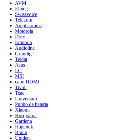
AVM
Elmeg
Swissvoice
Telekom
Amplicomms
Motorola
Doro
Emporia
Audioline
Grundig
Teldat
Asus
LG
MSI
cabo HDMI
Tivoli
Teac
Universum
Punho de bateria
Xiaomi
Husqvarna
Gardena
Hagenuk
Braun
Uniden