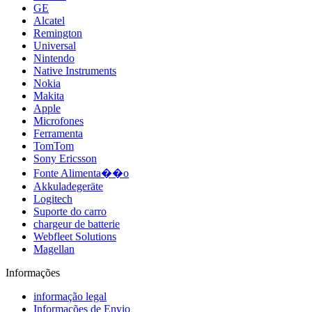
GE
Alcatel
Remington
Universal
Nintendo
Native Instruments
Nokia
Makita
Apple
Microfones
Ferramenta
TomTom
Sony Ericsson
Fonte Alimenta��o
Akkuladegeräte
Logitech
Suporte do carro
chargeur de batterie
Webfleet Solutions
Magellan
Informações
informação legal
Informações de Envio