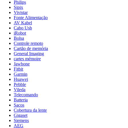
Philips
Sipix
Vivistar
Fonte Alimentação
AV Kabel
Cabo Usb
iRobot
Bolsa
Controle remoto
Cartão de memória
General Imaging
cartes mémoire
Jawbone
Fitbit
Garmin
Huawei
Pebble
Vileda
Telecomando
Batteria
Sacos
Cobertura da lente
Gigaset
Siemens
AEG