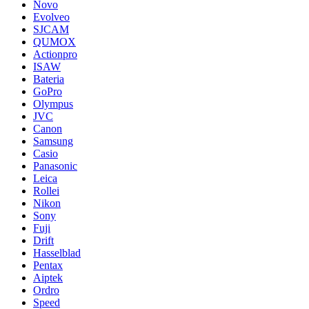
Novo
Evolveo
SJCAM
QUMOX
Actionpro
ISAW
Bateria
GoPro
Olympus
JVC
Canon
Samsung
Casio
Panasonic
Leica
Rollei
Nikon
Sony
Fuji
Drift
Hasselblad
Pentax
Aiptek
Ordro
Speed