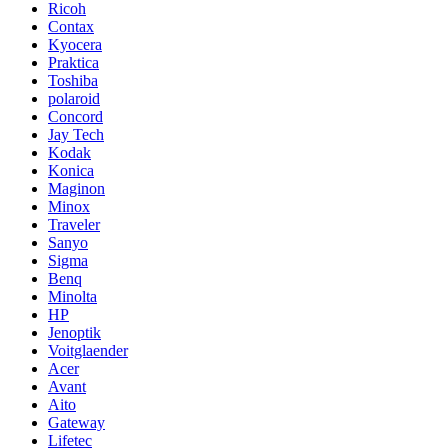
Ricoh
Contax
Kyocera
Praktica
Toshiba
polaroid
Concord
Jay Tech
Kodak
Konica
Maginon
Minox
Traveler
Sanyo
Sigma
Benq
Minolta
HP
Jenoptik
Voitglaender
Acer
Avant
Aito
Gateway
Lifetec