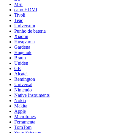
MSI
cabo HDMI
Tivoli
Teac
Universum
Punho de bateria
Xiaomi
Husqvarna
Gardena
Hagenuk
Braun
Uniden
GE
Alcatel
Remington
Universal
Nintendo
Native Instruments
Nokia
Makita
Apple
Microfones
Ferramenta
TomTom
Sony Ericsson