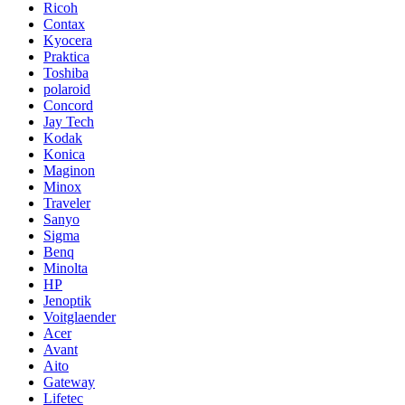
Ricoh
Contax
Kyocera
Praktica
Toshiba
polaroid
Concord
Jay Tech
Kodak
Konica
Maginon
Minox
Traveler
Sanyo
Sigma
Benq
Minolta
HP
Jenoptik
Voitglaender
Acer
Avant
Aito
Gateway
Lifetec