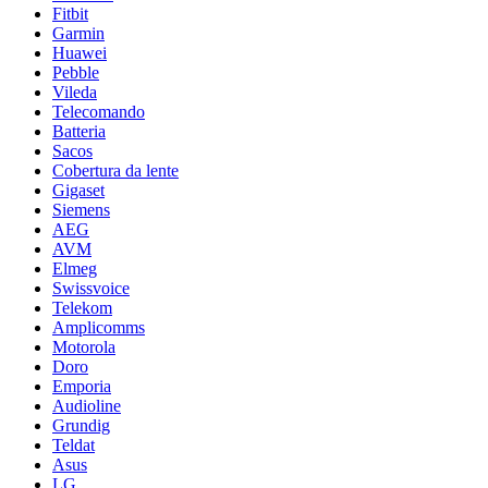
Fitbit
Garmin
Huawei
Pebble
Vileda
Telecomando
Batteria
Sacos
Cobertura da lente
Gigaset
Siemens
AEG
AVM
Elmeg
Swissvoice
Telekom
Amplicomms
Motorola
Doro
Emporia
Audioline
Grundig
Teldat
Asus
LG