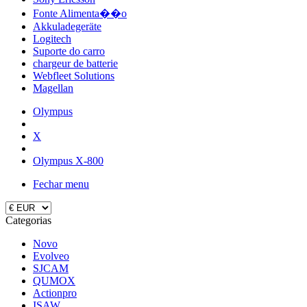
Fonte Alimenta��o
Akkuladegeräte
Logitech
Suporte do carro
chargeur de batterie
Webfleet Solutions
Magellan
Olympus
X
Olympus X-800
Fechar menu
Categorias
Novo
Evolveo
SJCAM
QUMOX
Actionpro
ISAW