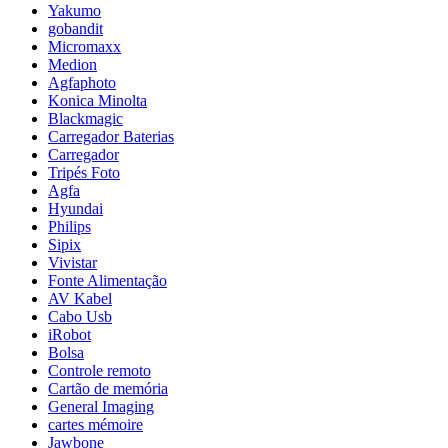
Yakumo
gobandit
Micromaxx
Medion
Agfaphoto
Konica Minolta
Blackmagic
Carregador Baterias
Carregador
Tripés Foto
Agfa
Hyundai
Philips
Sipix
Vivistar
Fonte Alimentação
AV Kabel
Cabo Usb
iRobot
Bolsa
Controle remoto
Cartão de memória
General Imaging
cartes mémoire
Jawbone