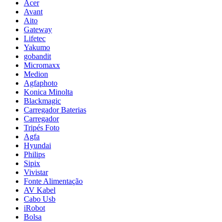
Acer
Avant
Aito
Gateway
Lifetec
Yakumo
gobandit
Micromaxx
Medion
Agfaphoto
Konica Minolta
Blackmagic
Carregador Baterias
Carregador
Tripés Foto
Agfa
Hyundai
Philips
Sipix
Vivistar
Fonte Alimentação
AV Kabel
Cabo Usb
iRobot
Bolsa