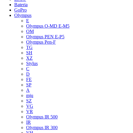
Bateria
GoPro
Olympus
E
Olympus O-MD E-M5
OM
Olympus PEN E-P5
Olympus Pen-F
TG
SH
XZ
Stylus
C
D
FE
SP
A
mju
SZ
VG
VR
Olympus IR 500
IR
Olympus IR 300
VH