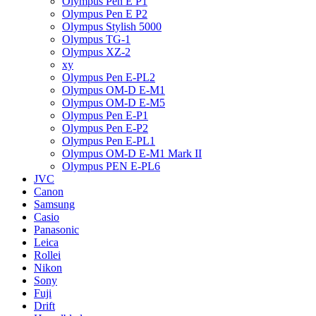
Olympus Pen E P1
Olympus Pen E P2
Olympus Stylish 5000
Olympus TG-1
Olympus XZ-2
xy
Olympus Pen E-PL2
Olympus OM-D E-M1
Olympus OM-D E-M5
Olympus Pen E-P1
Olympus Pen E-P2
Olympus Pen E-PL1
Olympus OM-D E-M1 Mark II
Olympus PEN E-PL6
JVC
Canon
Samsung
Casio
Panasonic
Leica
Rollei
Nikon
Sony
Fuji
Drift