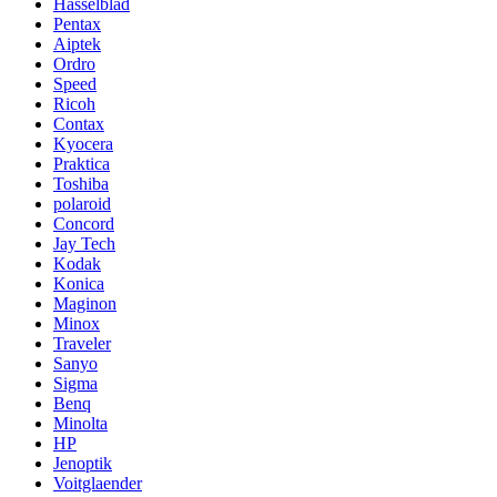
Hasselblad
Pentax
Aiptek
Ordro
Speed
Ricoh
Contax
Kyocera
Praktica
Toshiba
polaroid
Concord
Jay Tech
Kodak
Konica
Maginon
Minox
Traveler
Sanyo
Sigma
Benq
Minolta
HP
Jenoptik
Voitglaender