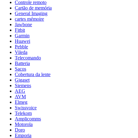
Controle remoto
Cartão de memória
General Imaging
cartes mémoire
Jawbone
Fitbit
Garmin
Huawei
Pebble
Vileda
Telecomando
Batteria
Sacos
Cobertura da lente
Gigaset
Siemens
AEG
AVM
Elmeg
Swissvoice
Telekom
Amplicomms
Motorola
Doro
Emporia