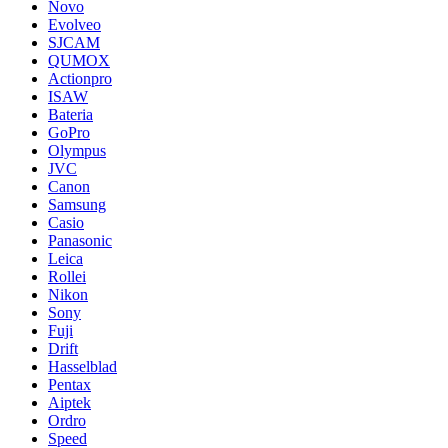
Novo
Evolveo
SJCAM
QUMOX
Actionpro
ISAW
Bateria
GoPro
Olympus
JVC
Canon
Samsung
Casio
Panasonic
Leica
Rollei
Nikon
Sony
Fuji
Drift
Hasselblad
Pentax
Aiptek
Ordro
Speed