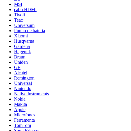
MSI
cabo HDMI
Tivoli
Teac
Universum
Punho de bateria
Xiaomi
Husqvarna
Gardena
Hagenuk
Braun
Uniden
GE
Alcatel
Remington
Universal
Nintendo
Native Instruments
Nokia
Makita
Apple
Microfones
Ferramenta
TomTom
Sony Ericsson