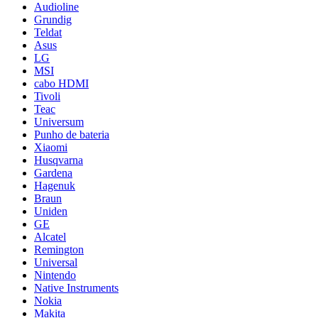
Audioline
Grundig
Teldat
Asus
LG
MSI
cabo HDMI
Tivoli
Teac
Universum
Punho de bateria
Xiaomi
Husqvarna
Gardena
Hagenuk
Braun
Uniden
GE
Alcatel
Remington
Universal
Nintendo
Native Instruments
Nokia
Makita