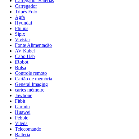
Carregador Baterias
Carregador
Tripés Foto
Agfa
Hyundai
Philips
Sipix
Vivistar
Fonte Alimentação
AV Kabel
Cabo Usb
iRobot
Bolsa
Controle remoto
Cartão de memória
General Imaging
cartes mémoire
Jawbone
Fitbit
Garmin
Huawei
Pebble
Vileda
Telecomando
Batteria