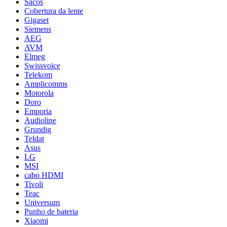
Sacos
Cobertura da lente
Gigaset
Siemens
AEG
AVM
Elmeg
Swissvoice
Telekom
Amplicomms
Motorola
Doro
Emporia
Audioline
Grundig
Teldat
Asus
LG
MSI
cabo HDMI
Tivoli
Teac
Universum
Punho de bateria
Xiaomi