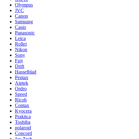
Olympus
JVC
Canon
Samsung
Casio
Panasonic
Leica
Rollei
Nikon
Sony
Fuji
Drift
Hasselblad
Pentax
Aiptek
Ordro
Speed
Ricoh
Contax
Kyocera
Praktica
Toshiba
polaroid
Concord
Jay Tech