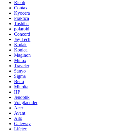
Ricoh
Contax
Kyocera
Praktica
Toshiba
polaroid
Concord
Jay Tech
Kodak
Konica
Maginon
Minox
Traveler
Sanyo
Sigma
Benq
Minolta
HP
Jenoptik
Voitglaender
Acer
Avant
Aito
Gateway
Lifetec