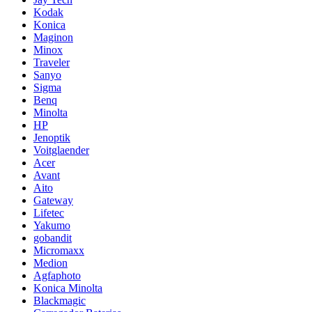
Kodak
Konica
Maginon
Minox
Traveler
Sanyo
Sigma
Benq
Minolta
HP
Jenoptik
Voitglaender
Acer
Avant
Aito
Gateway
Lifetec
Yakumo
gobandit
Micromaxx
Medion
Agfaphoto
Konica Minolta
Blackmagic