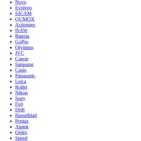
Novo
Evolveo
SJCAM
QUMOX
Actionpro
ISAW
Bateria
GoPro
Olympus
JVC
Canon
Samsung
Casio
Panasonic
Leica
Rollei
Nikon
Sony
Fuji
Drift
Hasselblad
Pentax
Aiptek
Ordro
Speed