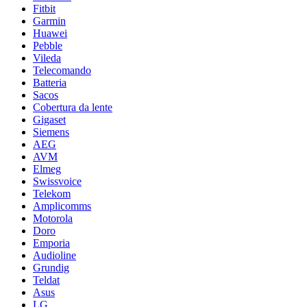
Fitbit
Garmin
Huawei
Pebble
Vileda
Telecomando
Batteria
Sacos
Cobertura da lente
Gigaset
Siemens
AEG
AVM
Elmeg
Swissvoice
Telekom
Amplicomms
Motorola
Doro
Emporia
Audioline
Grundig
Teldat
Asus
LG