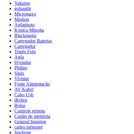
Yakumo
gobandit
Micromaxx
Medion
Agfaphoto
Konica Minolta
Blackmagic
Carregador Baterias
Carregador
Tripés Foto
Agfa
Hyundai
Philips
Sipix
Vivistar
Fonte Alimentação
AV Kabel
Cabo Usb
iRobot
Bolsa
Controle remoto
Cartão de memória
General Imaging
cartes mémoire
Jawbone