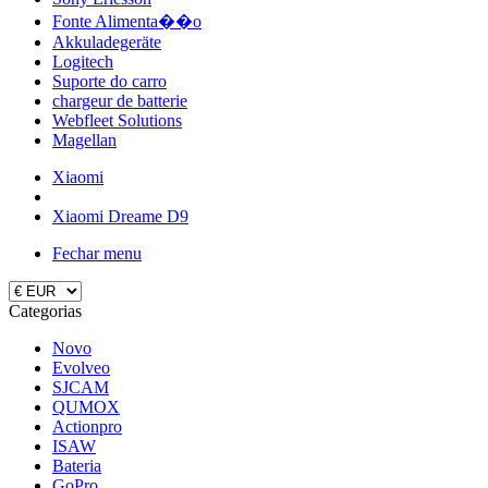
Fonte Alimenta��o
Akkuladegeräte
Logitech
Suporte do carro
chargeur de batterie
Webfleet Solutions
Magellan
Xiaomi
Xiaomi Dreame D9
Fechar menu
Categorias
Novo
Evolveo
SJCAM
QUMOX
Actionpro
ISAW
Bateria
GoPro