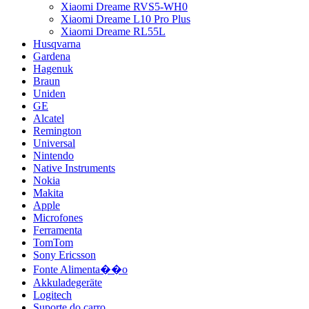
Xiaomi Dreame RVS5-WH0
Xiaomi Dreame L10 Pro Plus
Xiaomi Dreame RL55L
Husqvarna
Gardena
Hagenuk
Braun
Uniden
GE
Alcatel
Remington
Universal
Nintendo
Native Instruments
Nokia
Makita
Apple
Microfones
Ferramenta
TomTom
Sony Ericsson
Fonte Alimenta��o
Akkuladegeräte
Logitech
Suporte do carro