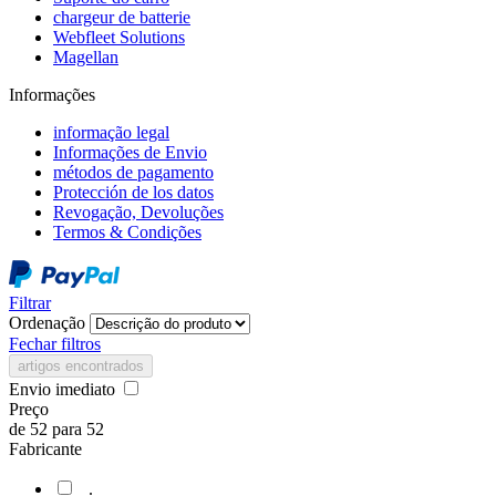
chargeur de batterie
Webfleet Solutions
Magellan
Informações
informação legal
Informações de Envio
métodos de pagamento
Protección de los datos
Revogação, Devoluções
Termos & Condições
Filtrar
Ordenação
Fechar filtros
artigos encontrados
Envio imediato
Preço
de
52
para
52
Fabricante
.