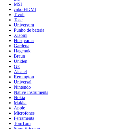
MSI
cabo HDMI
Tivoli
Teac
Universum
Punho de bateria
Xiaomi
Husqvarna
Gardena
Hagenuk
Braun
Uniden
GE
Alcatel
Remington
Universal
Nintendo
Native Instruments
Nokia
Makita
Apple
Microfones
Ferramenta
TomTom
Sony Ericsson