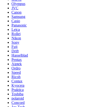
Olympus
JVC
Canon
Samsung
Casio
Panasonic
Leica
Rollei
Nikon
Sony
Fuji
Drift
Hasselblad
Pentax
Aiptek
Ordro
Speed
Ricoh
Contax
Kyocera
Praktica
Toshiba
polaroid
Concord
Jay Tech