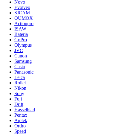
Novo
Evolveo
SJCAM
QUMOX
Actionpro
ISAW
Bateria
GoPro
Olympus
JVC
Canon
Samsung
Casio
Panasonic
Leica
Rollei
Nikon
Sony
Fuji
Drift
Hasselblad
Pentax
Aiptek
Ordro
Speed