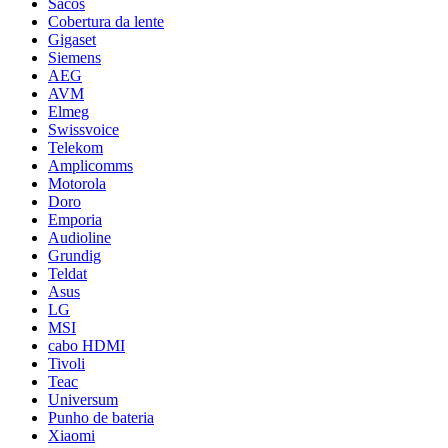
Sacos
Cobertura da lente
Gigaset
Siemens
AEG
AVM
Elmeg
Swissvoice
Telekom
Amplicomms
Motorola
Doro
Emporia
Audioline
Grundig
Teldat
Asus
LG
MSI
cabo HDMI
Tivoli
Teac
Universum
Punho de bateria
Xiaomi