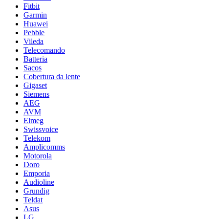
Fitbit
Garmin
Huawei
Pebble
Vileda
Telecomando
Batteria
Sacos
Cobertura da lente
Gigaset
Siemens
AEG
AVM
Elmeg
Swissvoice
Telekom
Amplicomms
Motorola
Doro
Emporia
Audioline
Grundig
Teldat
Asus
LG