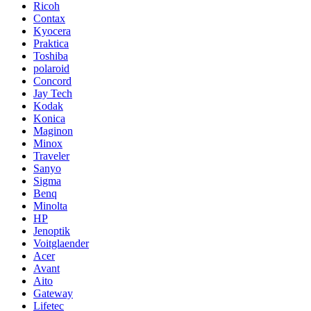
Ricoh
Contax
Kyocera
Praktica
Toshiba
polaroid
Concord
Jay Tech
Kodak
Konica
Maginon
Minox
Traveler
Sanyo
Sigma
Benq
Minolta
HP
Jenoptik
Voitglaender
Acer
Avant
Aito
Gateway
Lifetec