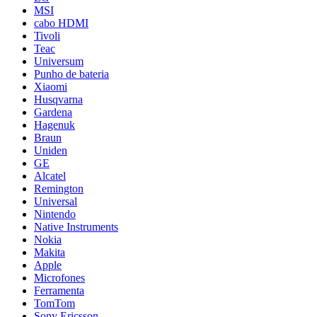
MSI
cabo HDMI
Tivoli
Teac
Universum
Punho de bateria
Xiaomi
Husqvarna
Gardena
Hagenuk
Braun
Uniden
GE
Alcatel
Remington
Universal
Nintendo
Native Instruments
Nokia
Makita
Apple
Microfones
Ferramenta
TomTom
Sony Ericsson