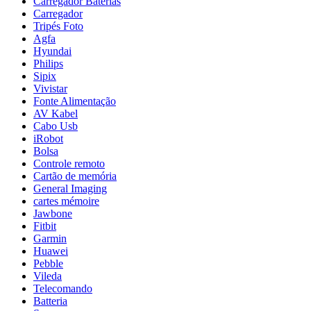
Carregador Baterias
Carregador
Tripés Foto
Agfa
Hyundai
Philips
Sipix
Vivistar
Fonte Alimentação
AV Kabel
Cabo Usb
iRobot
Bolsa
Controle remoto
Cartão de memória
General Imaging
cartes mémoire
Jawbone
Fitbit
Garmin
Huawei
Pebble
Vileda
Telecomando
Batteria