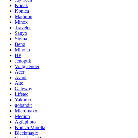
Kodak
Konica
Maginon
Minox
Traveler
Sanyo
Sigma
Benq
Minolta
HP
Jenoptik
Voitglaender
Acer
Avant
Aito
Gateway
Lifetec
Yakumo
gobandit
Micromaxx
Medion
Agfaphoto
Konica Minolta
Blackmagic