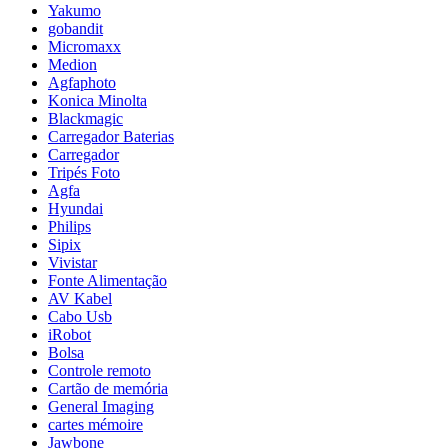
Yakumo
gobandit
Micromaxx
Medion
Agfaphoto
Konica Minolta
Blackmagic
Carregador Baterias
Carregador
Tripés Foto
Agfa
Hyundai
Philips
Sipix
Vivistar
Fonte Alimentação
AV Kabel
Cabo Usb
iRobot
Bolsa
Controle remoto
Cartão de memória
General Imaging
cartes mémoire
Jawbone