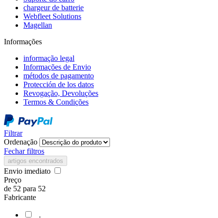
chargeur de batterie
Webfleet Solutions
Magellan
Informações
informação legal
Informações de Envio
métodos de pagamento
Protección de los datos
Revogação, Devoluções
Termos & Condições
Filtrar
Ordenação
Fechar filtros
artigos encontrados
Envio imediato
Preço
de
52
para
52
Fabricante
.