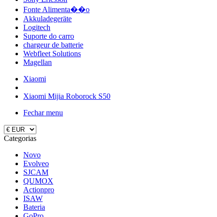
Fonte Alimenta��o
Akkuladegeräte
Logitech
Suporte do carro
chargeur de batterie
Webfleet Solutions
Magellan
Xiaomi
Xiaomi Mijia Roborock S50
Fechar menu
Categorias
Novo
Evolveo
SJCAM
QUMOX
Actionpro
ISAW
Bateria
GoPro