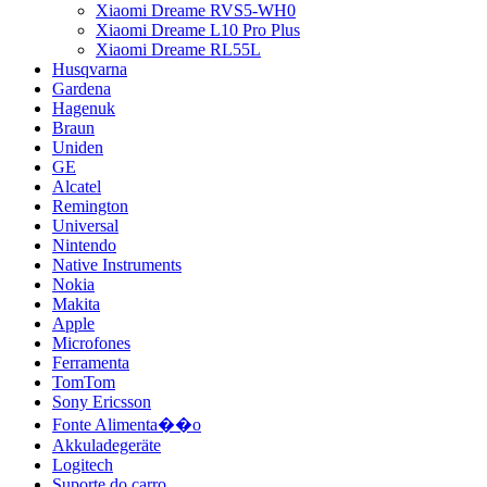
Xiaomi Dreame RVS5-WH0
Xiaomi Dreame L10 Pro Plus
Xiaomi Dreame RL55L
Husqvarna
Gardena
Hagenuk
Braun
Uniden
GE
Alcatel
Remington
Universal
Nintendo
Native Instruments
Nokia
Makita
Apple
Microfones
Ferramenta
TomTom
Sony Ericsson
Fonte Alimenta��o
Akkuladegeräte
Logitech
Suporte do carro