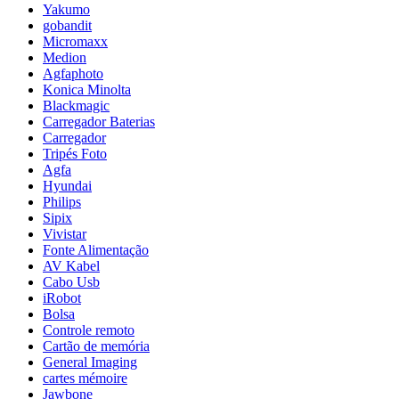
Yakumo
gobandit
Micromaxx
Medion
Agfaphoto
Konica Minolta
Blackmagic
Carregador Baterias
Carregador
Tripés Foto
Agfa
Hyundai
Philips
Sipix
Vivistar
Fonte Alimentação
AV Kabel
Cabo Usb
iRobot
Bolsa
Controle remoto
Cartão de memória
General Imaging
cartes mémoire
Jawbone