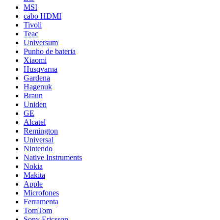
MSI
cabo HDMI
Tivoli
Teac
Universum
Punho de bateria
Xiaomi
Husqvarna
Gardena
Hagenuk
Braun
Uniden
GE
Alcatel
Remington
Universal
Nintendo
Native Instruments
Nokia
Makita
Apple
Microfones
Ferramenta
TomTom
Sony Ericsson