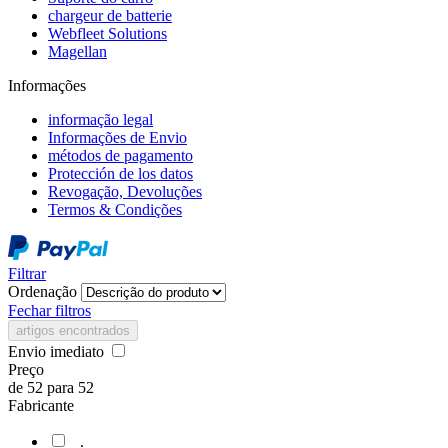
chargeur de batterie
Webfleet Solutions
Magellan
Informações
informação legal
Informações de Envio
métodos de pagamento
Protección de los datos
Revogação, Devoluções
Termos & Condições
Filtrar
Ordenação
Fechar filtros
artigos encontrados
Envio imediato
Preço
de
52
para
52
Fabricante
.