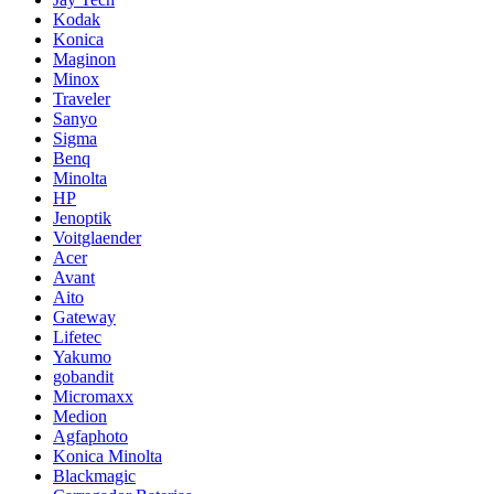
Kodak
Konica
Maginon
Minox
Traveler
Sanyo
Sigma
Benq
Minolta
HP
Jenoptik
Voitglaender
Acer
Avant
Aito
Gateway
Lifetec
Yakumo
gobandit
Micromaxx
Medion
Agfaphoto
Konica Minolta
Blackmagic