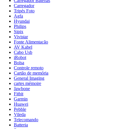
Carregador Baterias
Carregador
Tripés Foto
Agfa
Hyundai
Philips
Sipix
Vivistar
Fonte Alimentação
AV Kabel
Cabo Usb
iRobot
Bolsa
Controle remoto
Cartão de memória
General Imaging
cartes mémoire
Jawbone
Fitbit
Garmin
Huawei
Pebble
Vileda
Telecomando
Batteria