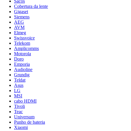
Sacos
Cobertura da lente
Gigaset
Siemens
AEG
AVM
Elmeg
Swissvoice
Telekom
Amplicomms
Motorola
Doro
Emporia
Audioline
Grundig
Teldat
Asus
LG
MSI
cabo HDMI
Tivoli
Teac
Universum
Punho de bateria
Xiaomi