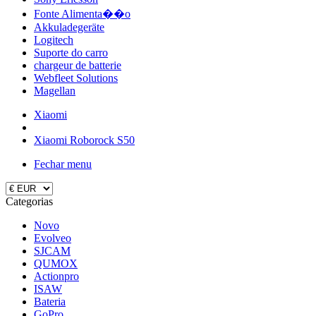
Fonte Alimenta��o
Akkuladegeräte
Logitech
Suporte do carro
chargeur de batterie
Webfleet Solutions
Magellan
Xiaomi
Xiaomi Roborock S50
Fechar menu
Categorias
Novo
Evolveo
SJCAM
QUMOX
Actionpro
ISAW
Bateria
GoPro