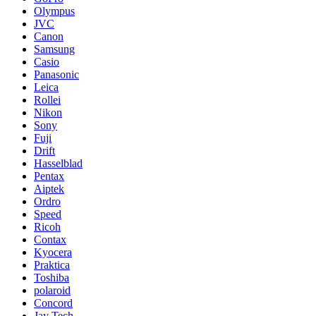
Olympus
JVC
Canon
Samsung
Casio
Panasonic
Leica
Rollei
Nikon
Sony
Fuji
Drift
Hasselblad
Pentax
Aiptek
Ordro
Speed
Ricoh
Contax
Kyocera
Praktica
Toshiba
polaroid
Concord
Jay Tech