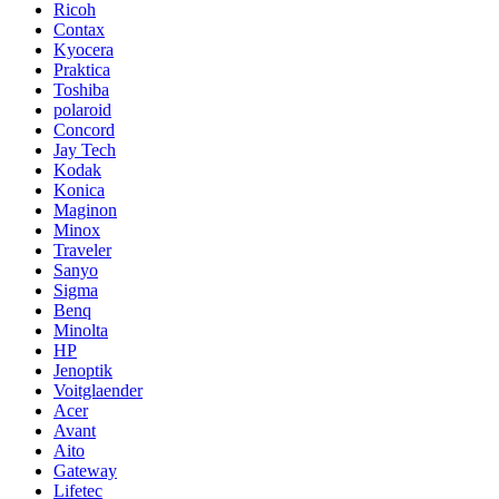
Ricoh
Contax
Kyocera
Praktica
Toshiba
polaroid
Concord
Jay Tech
Kodak
Konica
Maginon
Minox
Traveler
Sanyo
Sigma
Benq
Minolta
HP
Jenoptik
Voitglaender
Acer
Avant
Aito
Gateway
Lifetec