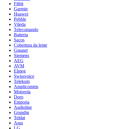
Fitbit
Garmin
Huawei
Pebble
Vileda
Telecomando
Batteria
Sacos
Cobertura da lente
Gigaset
Siemens
AEG
AVM
Elmeg
Swissvoice
Telekom
Amplicomms
Motorola
Doro
Emporia
Audioline
Grundig
Teldat
Asus
LG