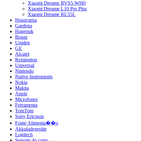
Xiaomi Dreame RVS5-WH0
Xiaomi Dreame L10 Pro Plus
Xiaomi Dreame RL55L
Husqvarna
Gardena
Hagenuk
Braun
Uniden
GE
Alcatel
Remington
Universal
Nintendo
Native Instruments
Nokia
Makita
Apple
Microfones
Ferramenta
TomTom
Sony Ericsson
Fonte Alimenta��o
Akkuladegeräte
Logitech
Suporte do carro