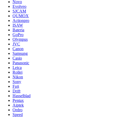
Novo
Evolveo
SJCAM
QUMOX
Actionpro
ISAW
Bateria
GoPro
Olympus
JVC
Canon
Samsung
Casio
Panasonic
Leica
Rollei
Nikon
Sony
Fuji
Drift
Hasselblad
Pentax
Aiptek
Ordro
Speed