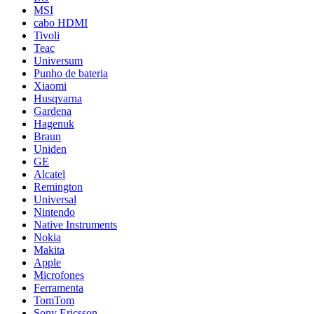
MSI
cabo HDMI
Tivoli
Teac
Universum
Punho de bateria
Xiaomi
Husqvarna
Gardena
Hagenuk
Braun
Uniden
GE
Alcatel
Remington
Universal
Nintendo
Native Instruments
Nokia
Makita
Apple
Microfones
Ferramenta
TomTom
Sony Ericsson