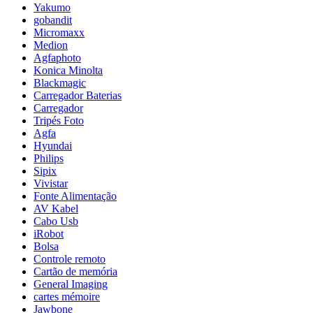
Yakumo
gobandit
Micromaxx
Medion
Agfaphoto
Konica Minolta
Blackmagic
Carregador Baterias
Carregador
Tripés Foto
Agfa
Hyundai
Philips
Sipix
Vivistar
Fonte Alimentação
AV Kabel
Cabo Usb
iRobot
Bolsa
Controle remoto
Cartão de memória
General Imaging
cartes mémoire
Jawbone