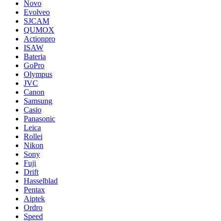
Novo
Evolveo
SJCAM
QUMOX
Actionpro
ISAW
Bateria
GoPro
Olympus
JVC
Canon
Samsung
Casio
Panasonic
Leica
Rollei
Nikon
Sony
Fuji
Drift
Hasselblad
Pentax
Aiptek
Ordro
Speed