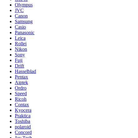
Olympus
JVC
Canon
Samsung
Casio
Panasonic
Leica
Rollei
Nikon
Sony
Fuji
Drift
Hasselblad
Pentax
Aiptek
Ordro
Speed
Ricoh
Contax
Kyocera
Praktica
Toshiba
polaroid
Concord
Jay Tech