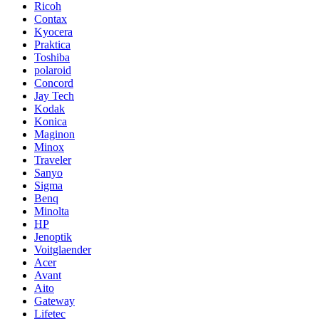
Ricoh
Contax
Kyocera
Praktica
Toshiba
polaroid
Concord
Jay Tech
Kodak
Konica
Maginon
Minox
Traveler
Sanyo
Sigma
Benq
Minolta
HP
Jenoptik
Voitglaender
Acer
Avant
Aito
Gateway
Lifetec