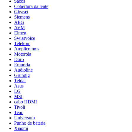
Sacos
Cobertura da lente
Gigaset
Siemens
AEG
AVM
Elmeg
Swissvoice
Telekom
Amplicomms
Motorola
Doro
Emporia
Audioline
Grundig
Teldat
Asus
LG
MSI
cabo HDMI
Tivoli
Teac
Universum
Punho de bateria
Xiaomi