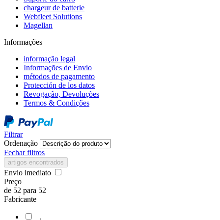
chargeur de batterie
Webfleet Solutions
Magellan
Informações
informação legal
Informações de Envio
métodos de pagamento
Protección de los datos
Revogação, Devoluções
Termos & Condições
Filtrar
Ordenação
Fechar filtros
artigos encontrados
Envio imediato
Preço
de
52
para
52
Fabricante
.