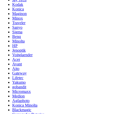
Kodak
Konica
Maginon
Minox
Traveler
Sanyo
Sigma
Benq
Minolta
HP
Jenoptik
Voitglaender
Acer
Avant
Aito
Gateway
Lifetec
Yakumo
gobandit
Micromaxx
Medion
Agfaphoto
Konica Minolta
Blackmagic