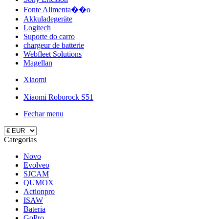
Fonte Alimenta��o
Akkuladegeräte
Logitech
Suporte do carro
chargeur de batterie
Webfleet Solutions
Magellan
Xiaomi
Xiaomi Roborock S51
Fechar menu
Categorias
Novo
Evolveo
SJCAM
QUMOX
Actionpro
ISAW
Bateria
GoPro