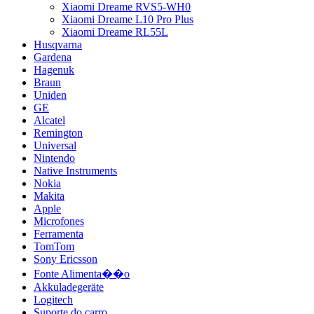
Xiaomi Dreame RVS5-WH0
Xiaomi Dreame L10 Pro Plus
Xiaomi Dreame RL55L
Husqvarna
Gardena
Hagenuk
Braun
Uniden
GE
Alcatel
Remington
Universal
Nintendo
Native Instruments
Nokia
Makita
Apple
Microfones
Ferramenta
TomTom
Sony Ericsson
Fonte Alimenta��o
Akkuladegeräte
Logitech
Suporte do carro