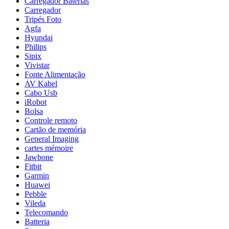
Carregador Baterias
Carregador
Tripés Foto
Agfa
Hyundai
Philips
Sipix
Vivistar
Fonte Alimentação
AV Kabel
Cabo Usb
iRobot
Bolsa
Controle remoto
Cartão de memória
General Imaging
cartes mémoire
Jawbone
Fitbit
Garmin
Huawei
Pebble
Vileda
Telecomando
Batteria