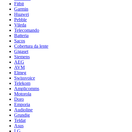
Fitbit
Garmin
Huawei
Pebble
Vileda
Telecomando
Batteria
Sacos
Cobertura da lente
Gigaset
Siemens
AEG
AVM
Elmeg
Swissvoice
Telekom
Amplicomms
Motorola
Doro
Emporia
Audioline
Grundig
Teldat
Asus
LG