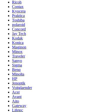
Ricoh
Contax
Kyocera
Praktica
Toshiba
polaroid
Concord
Jay Tech
Kodak
Konica
Maginon
Minox
Traveler
Sanyo
Sigma
Benq
Minolta
HP
Jenoptik
Voitglaender
Acer
Avant
Aito
Gateway
Lifetec