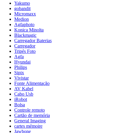
Yakumo
gobandit
Micromaxx
Medion
Agfaphoto
Konica Minolta
Blackmagic
Carregador Baterias
Carregador
Tripés Foto
Agfa
Hyundai
Philips
Sipix
Vivistar
Fonte Alimentação
AV Kabel
Cabo Usb
iRobot
Bolsa
Controle remoto
Cartão de memória
General Imaging
cartes mémoire
Jawbone