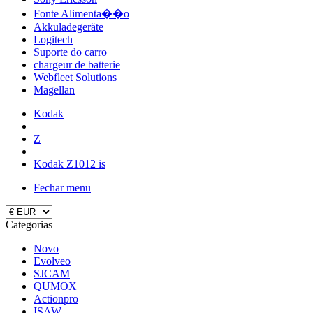
Fonte Alimenta��o
Akkuladegeräte
Logitech
Suporte do carro
chargeur de batterie
Webfleet Solutions
Magellan
Kodak
Z
Kodak Z1012 is
Fechar menu
Categorias
Novo
Evolveo
SJCAM
QUMOX
Actionpro
ISAW