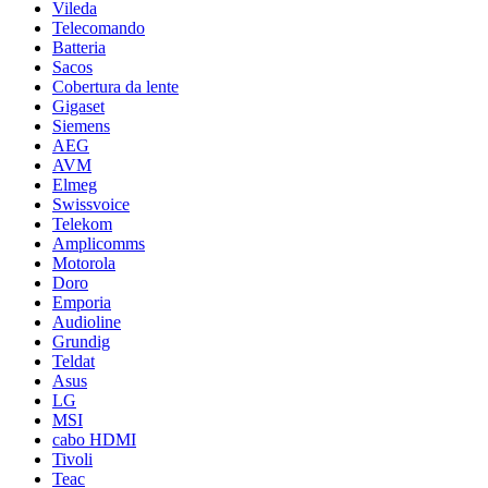
Vileda
Telecomando
Batteria
Sacos
Cobertura da lente
Gigaset
Siemens
AEG
AVM
Elmeg
Swissvoice
Telekom
Amplicomms
Motorola
Doro
Emporia
Audioline
Grundig
Teldat
Asus
LG
MSI
cabo HDMI
Tivoli
Teac