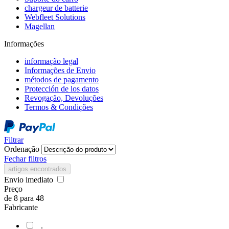
chargeur de batterie
Webfleet Solutions
Magellan
Informações
informação legal
Informações de Envio
métodos de pagamento
Protección de los datos
Revogação, Devoluções
Termos & Condições
Filtrar
Ordenação
Fechar filtros
artigos encontrados
Envio imediato
Preço
de
8
para
48
Fabricante
.