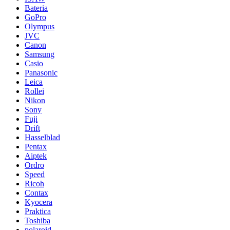
Bateria
GoPro
Olympus
JVC
Canon
Samsung
Casio
Panasonic
Leica
Rollei
Nikon
Sony
Fuji
Drift
Hasselblad
Pentax
Aiptek
Ordro
Speed
Ricoh
Contax
Kyocera
Praktica
Toshiba
polaroid