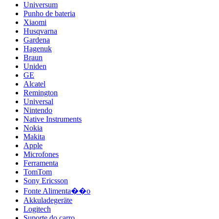
Universum
Punho de bateria
Xiaomi
Husqvarna
Gardena
Hagenuk
Braun
Uniden
GE
Alcatel
Remington
Universal
Nintendo
Native Instruments
Nokia
Makita
Apple
Microfones
Ferramenta
TomTom
Sony Ericsson
Fonte Alimenta��o
Akkuladegeräte
Logitech
Suporte do carro