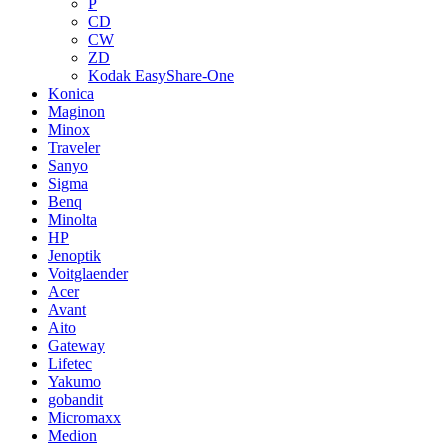
P
CD
CW
ZD
Kodak EasyShare-One
Konica
Maginon
Minox
Traveler
Sanyo
Sigma
Benq
Minolta
HP
Jenoptik
Voitglaender
Acer
Avant
Aito
Gateway
Lifetec
Yakumo
gobandit
Micromaxx
Medion