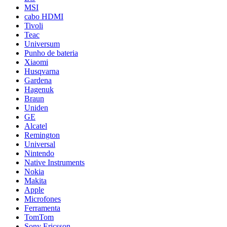
MSI
cabo HDMI
Tivoli
Teac
Universum
Punho de bateria
Xiaomi
Husqvarna
Gardena
Hagenuk
Braun
Uniden
GE
Alcatel
Remington
Universal
Nintendo
Native Instruments
Nokia
Makita
Apple
Microfones
Ferramenta
TomTom
Sony Ericsson