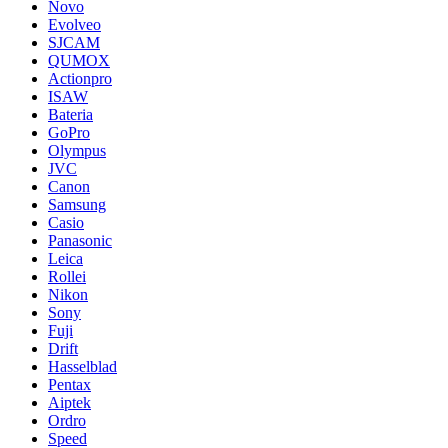
Novo
Evolveo
SJCAM
QUMOX
Actionpro
ISAW
Bateria
GoPro
Olympus
JVC
Canon
Samsung
Casio
Panasonic
Leica
Rollei
Nikon
Sony
Fuji
Drift
Hasselblad
Pentax
Aiptek
Ordro
Speed