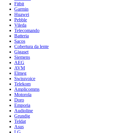
Fitbit
Garmin
Huawei
Pebble
Vileda
Telecomando
Batteria
Sacos
Cobertura da lente
Gigaset
Siemens
AEG
AVM
Elmeg
Swissvoice
Telekom
Amplicomms
Motorola
Doro
Emporia
Audioline
Grundig
Teldat
Asus
LG