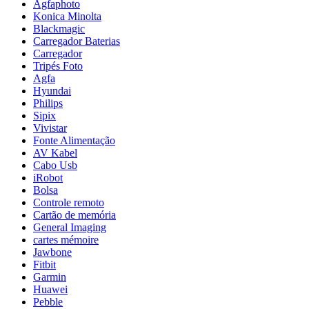
Agfaphoto
Konica Minolta
Blackmagic
Carregador Baterias
Carregador
Tripés Foto
Agfa
Hyundai
Philips
Sipix
Vivistar
Fonte Alimentação
AV Kabel
Cabo Usb
iRobot
Bolsa
Controle remoto
Cartão de memória
General Imaging
cartes mémoire
Jawbone
Fitbit
Garmin
Huawei
Pebble