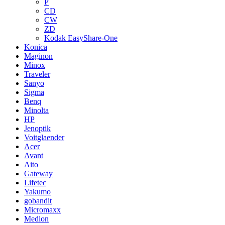
P
CD
CW
ZD
Kodak EasyShare-One
Konica
Maginon
Minox
Traveler
Sanyo
Sigma
Benq
Minolta
HP
Jenoptik
Voitglaender
Acer
Avant
Aito
Gateway
Lifetec
Yakumo
gobandit
Micromaxx
Medion