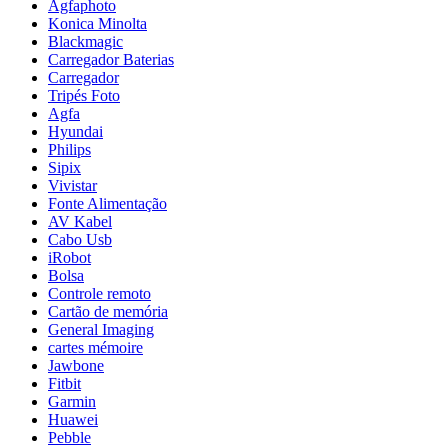
Agfaphoto
Konica Minolta
Blackmagic
Carregador Baterias
Carregador
Tripés Foto
Agfa
Hyundai
Philips
Sipix
Vivistar
Fonte Alimentação
AV Kabel
Cabo Usb
iRobot
Bolsa
Controle remoto
Cartão de memória
General Imaging
cartes mémoire
Jawbone
Fitbit
Garmin
Huawei
Pebble