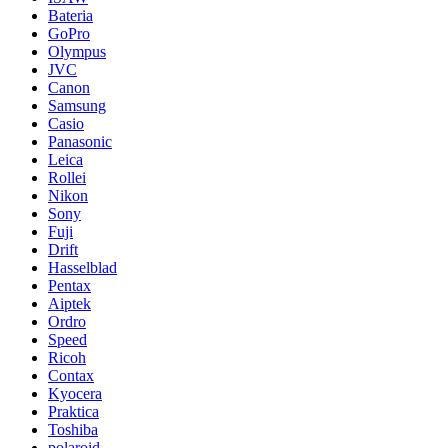
Bateria
GoPro
Olympus
JVC
Canon
Samsung
Casio
Panasonic
Leica
Rollei
Nikon
Sony
Fuji
Drift
Hasselblad
Pentax
Aiptek
Ordro
Speed
Ricoh
Contax
Kyocera
Praktica
Toshiba
polaroid