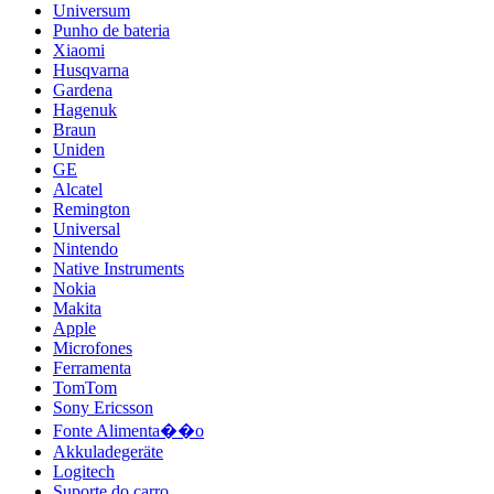
Universum
Punho de bateria
Xiaomi
Husqvarna
Gardena
Hagenuk
Braun
Uniden
GE
Alcatel
Remington
Universal
Nintendo
Native Instruments
Nokia
Makita
Apple
Microfones
Ferramenta
TomTom
Sony Ericsson
Fonte Alimenta��o
Akkuladegeräte
Logitech
Suporte do carro