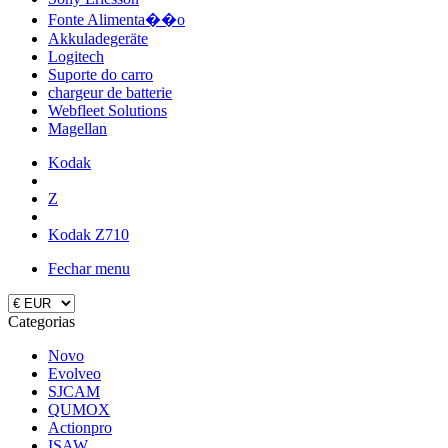
Fonte Alimenta��o
Akkuladegeräte
Logitech
Suporte do carro
chargeur de batterie
Webfleet Solutions
Magellan
Kodak
Z
Kodak Z710
Fechar menu
Categorias
Novo
Evolveo
SJCAM
QUMOX
Actionpro
ISAW