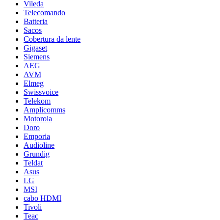
Vileda
Telecomando
Batteria
Sacos
Cobertura da lente
Gigaset
Siemens
AEG
AVM
Elmeg
Swissvoice
Telekom
Amplicomms
Motorola
Doro
Emporia
Audioline
Grundig
Teldat
Asus
LG
MSI
cabo HDMI
Tivoli
Teac