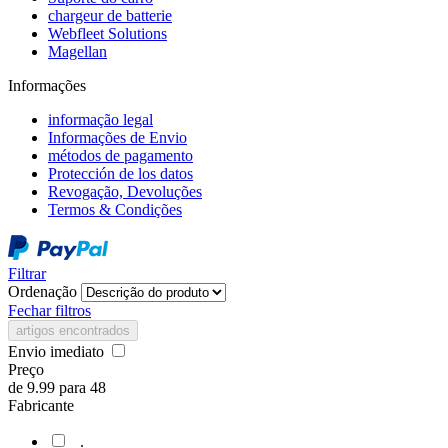
chargeur de batterie
Webfleet Solutions
Magellan
Informações
informação legal
Informações de Envio
métodos de pagamento
Protección de los datos
Revogação, Devoluções
Termos & Condições
Filtrar
Ordenação
Fechar filtros
artigos encontrados
Envio imediato
Preço
de
9.99
para
48
Fabricante
.