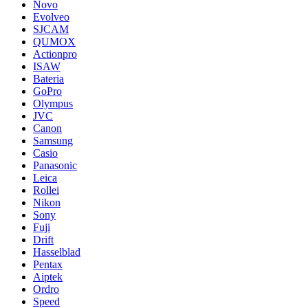
Novo
Evolveo
SJCAM
QUMOX
Actionpro
ISAW
Bateria
GoPro
Olympus
JVC
Canon
Samsung
Casio
Panasonic
Leica
Rollei
Nikon
Sony
Fuji
Drift
Hasselblad
Pentax
Aiptek
Ordro
Speed