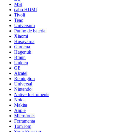
MSI
cabo HDMI
Tivoli
Teac
Universum
Punho de bateria
Xiaomi
Husqvarna
Gardena
Hagenuk
Braun
Uniden
GE
Alcatel
Remington
Universal
Nintendo
Native Instruments
Nokia
Makita
Apple
Microfones
Ferramenta
TomTom
Sony Ericsson