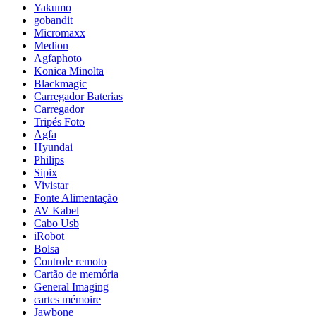
Yakumo
gobandit
Micromaxx
Medion
Agfaphoto
Konica Minolta
Blackmagic
Carregador Baterias
Carregador
Tripés Foto
Agfa
Hyundai
Philips
Sipix
Vivistar
Fonte Alimentação
AV Kabel
Cabo Usb
iRobot
Bolsa
Controle remoto
Cartão de memória
General Imaging
cartes mémoire
Jawbone