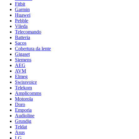
Fitbit
Garmin
Huawei
Pebble
Vileda
Telecomando
Batteria
Sacos
Cobertura da lente
Gigaset
Siemens
AEG
AVM
Elmeg
Swissvoice
Telekom
Amplicomms
Motorola
Doro
Emporia
Audioline
Grundig
Teldat
Asus
LG