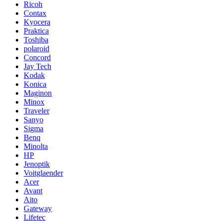
Ricoh
Contax
Kyocera
Praktica
Toshiba
polaroid
Concord
Jay Tech
Kodak
Konica
Maginon
Minox
Traveler
Sanyo
Sigma
Benq
Minolta
HP
Jenoptik
Voitglaender
Acer
Avant
Aito
Gateway
Lifetec