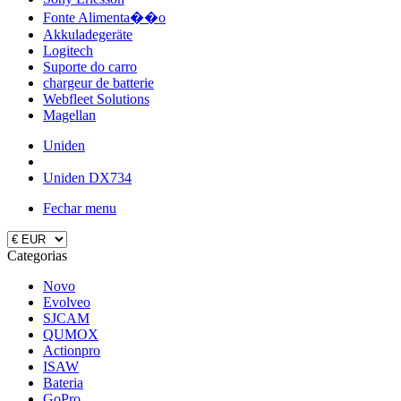
Fonte Alimenta��o
Akkuladegeräte
Logitech
Suporte do carro
chargeur de batterie
Webfleet Solutions
Magellan
Uniden
Uniden DX734
Fechar menu
Categorias
Novo
Evolveo
SJCAM
QUMOX
Actionpro
ISAW
Bateria
GoPro