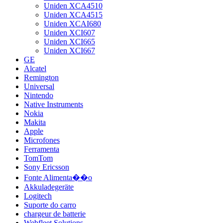
Uniden XCA4510
Uniden XCA4515
Uniden XCAI680
Uniden XCI607
Uniden XCI665
Uniden XCI667
GE
Alcatel
Remington
Universal
Nintendo
Native Instruments
Nokia
Makita
Apple
Microfones
Ferramenta
TomTom
Sony Ericsson
Fonte Alimenta��o
Akkuladegeräte
Logitech
Suporte do carro
chargeur de batterie
Webfleet Solutions