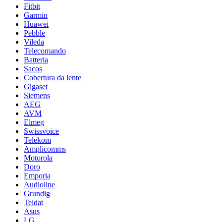
Fitbit
Garmin
Huawei
Pebble
Vileda
Telecomando
Batteria
Sacos
Cobertura da lente
Gigaset
Siemens
AEG
AVM
Elmeg
Swissvoice
Telekom
Amplicomms
Motorola
Doro
Emporia
Audioline
Grundig
Teldat
Asus
LG