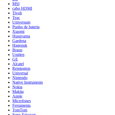
MSI
cabo HDMI
Tivoli
Teac
Universum
Punho de bateria
Xiaomi
Husqvarna
Gardena
Hagenuk
Braun
Uniden
GE
Alcatel
Remington
Universal
Nintendo
Native Instruments
Nokia
Makita
Apple
Microfones
Ferramenta
TomTom
Sony Ericsson