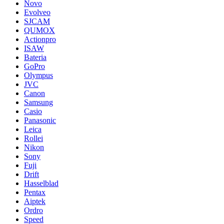
Novo
Evolveo
SJCAM
QUMOX
Actionpro
ISAW
Bateria
GoPro
Olympus
JVC
Canon
Samsung
Casio
Panasonic
Leica
Rollei
Nikon
Sony
Fuji
Drift
Hasselblad
Pentax
Aiptek
Ordro
Speed