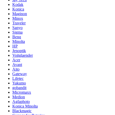
Kodak
Konica
Maginon
Minox
Traveler
Sanyo
Sigma
Benq
Minolta
HP
Jenoptik
Voitglaender
Acer
Avant
Aito
Gateway
Lifetec
Yakumo
gobandit
Micromaxx
Medion
Agfaphoto
Konica Minolta
Blackmagic