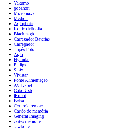
Yakumo
gobandit
Micromaxx
Medion
Agfaphoto
Konica Minolta
Blackmagic
Carregador Baterias
Carregador
Tripés Foto
Agfa
Hyundai
Philips
Sipix
Vivistar
Fonte Alimentação
AV Kabel
Cabo Usb
iRobot
Bolsa
Controle remoto
Cartão de memória
General Imaging
cartes mémoire
Jawbone