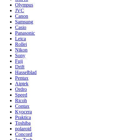
Olympus
JVC
Canon
Samsung
Casio
Panasonic
Leica
Rollei
Nikon
Sony
Fuji
Drift
Hasselblad
Pentax
Aiptek
Ordro
Speed
Ricoh
Contax
Kyocera
Praktica
Toshiba
polaroid
Concord
Jay Tech