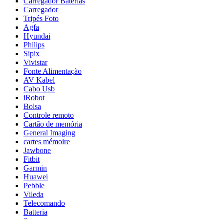
Carregador Baterias
Carregador
Tripés Foto
Agfa
Hyundai
Philips
Sipix
Vivistar
Fonte Alimentação
AV Kabel
Cabo Usb
iRobot
Bolsa
Controle remoto
Cartão de memória
General Imaging
cartes mémoire
Jawbone
Fitbit
Garmin
Huawei
Pebble
Vileda
Telecomando
Batteria