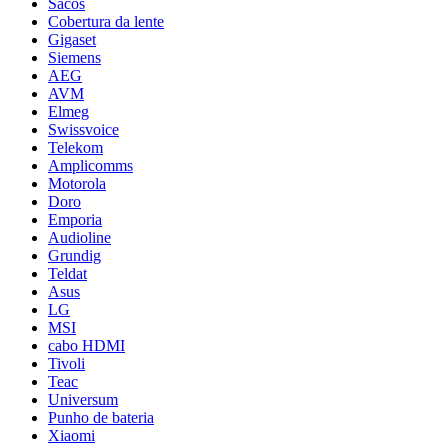
Sacos
Cobertura da lente
Gigaset
Siemens
AEG
AVM
Elmeg
Swissvoice
Telekom
Amplicomms
Motorola
Doro
Emporia
Audioline
Grundig
Teldat
Asus
LG
MSI
cabo HDMI
Tivoli
Teac
Universum
Punho de bateria
Xiaomi