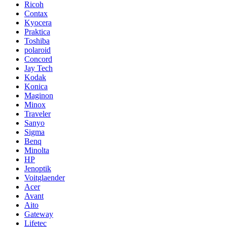
Ricoh
Contax
Kyocera
Praktica
Toshiba
polaroid
Concord
Jay Tech
Kodak
Konica
Maginon
Minox
Traveler
Sanyo
Sigma
Benq
Minolta
HP
Jenoptik
Voitglaender
Acer
Avant
Aito
Gateway
Lifetec