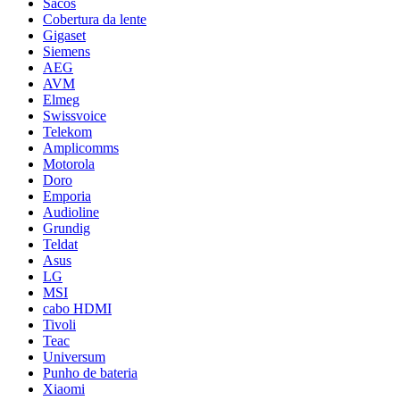
Sacos
Cobertura da lente
Gigaset
Siemens
AEG
AVM
Elmeg
Swissvoice
Telekom
Amplicomms
Motorola
Doro
Emporia
Audioline
Grundig
Teldat
Asus
LG
MSI
cabo HDMI
Tivoli
Teac
Universum
Punho de bateria
Xiaomi