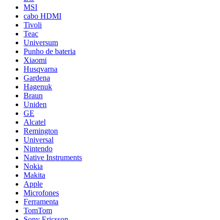
MSI
cabo HDMI
Tivoli
Teac
Universum
Punho de bateria
Xiaomi
Husqvarna
Gardena
Hagenuk
Braun
Uniden
GE
Alcatel
Remington
Universal
Nintendo
Native Instruments
Nokia
Makita
Apple
Microfones
Ferramenta
TomTom
Sony Ericsson