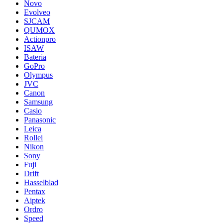
Novo
Evolveo
SJCAM
QUMOX
Actionpro
ISAW
Bateria
GoPro
Olympus
JVC
Canon
Samsung
Casio
Panasonic
Leica
Rollei
Nikon
Sony
Fuji
Drift
Hasselblad
Pentax
Aiptek
Ordro
Speed