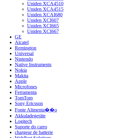
Uniden XCA4510
Uniden XCA4515
Uniden XCAI680
Uniden XCI607
Uniden XCI665
Uniden XCI667
GE
Alcatel
Remington
Universal
Nintendo
Native Instruments
Nokia
Makita
Apple
Microfones
Ferramenta
TomTom
Sony Ericsson
Fonte Alimenta��o
Akkuladegeräte
Logitech
Suporte do carro
chargeur de batterie
Webfleet Solutions