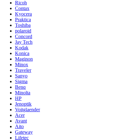
Ricoh
Contax
Kyocera
Praktica
Toshiba
polaroid
Concord
Jay Tech
Kodak
Konica
Maginon
Minox
Traveler
Sanyo
Sigma
Benq
Minolta
HP
Jenoptik
Voitglaender
Acer
Avant
Aito
Gateway
Lifetec