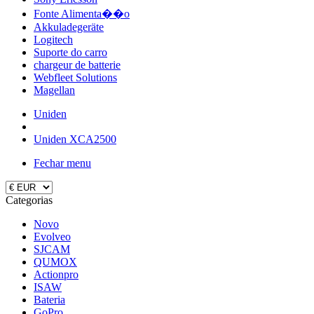
Fonte Alimenta��o
Akkuladegeräte
Logitech
Suporte do carro
chargeur de batterie
Webfleet Solutions
Magellan
Uniden
Uniden XCA2500
Fechar menu
Categorias
Novo
Evolveo
SJCAM
QUMOX
Actionpro
ISAW
Bateria
GoPro