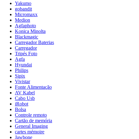
Yakumo
gobandit
Micromaxx
Medion
Agfaphoto
Konica Minolta
Blackmagic
Carregador Baterias
Carregador
Tripés Foto
Agfa
Hyundai
Philips
Sipix
Vivistar
Fonte Alimentação
AV Kabel
Cabo Usb
iRobot
Bolsa
Controle remoto
Cartão de memória
General Imaging
cartes mémoire
Jawbone