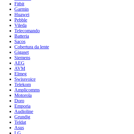
Fitbit
Garmin
Huawei
Pebble
Vileda
Telecomando
Batteria
Sacos
Cobertura da lente
Gigaset
Siemens
AEG
AVM
Elmeg
Swissvoice
Telekom
Amplicomms
Motorola
Doro
Emporia
Audioline
Grundig
Teldat
Asus
LG