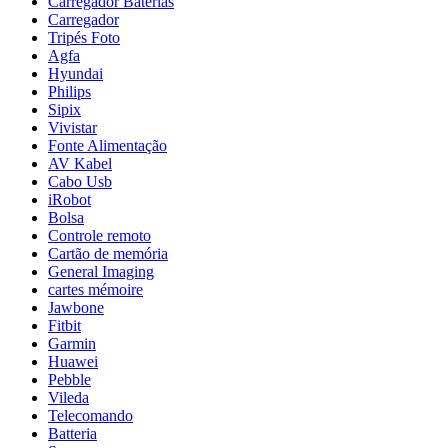
Carregador Baterias
Carregador
Tripés Foto
Agfa
Hyundai
Philips
Sipix
Vivistar
Fonte Alimentação
AV Kabel
Cabo Usb
iRobot
Bolsa
Controle remoto
Cartão de memória
General Imaging
cartes mémoire
Jawbone
Fitbit
Garmin
Huawei
Pebble
Vileda
Telecomando
Batteria