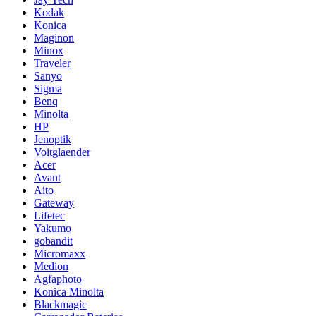
Kodak
Konica
Maginon
Minox
Traveler
Sanyo
Sigma
Benq
Minolta
HP
Jenoptik
Voitglaender
Acer
Avant
Aito
Gateway
Lifetec
Yakumo
gobandit
Micromaxx
Medion
Agfaphoto
Konica Minolta
Blackmagic