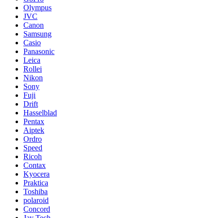
Olympus
JVC
Canon
Samsung
Casio
Panasonic
Leica
Rollei
Nikon
Sony
Fuji
Drift
Hasselblad
Pentax
Aiptek
Ordro
Speed
Ricoh
Contax
Kyocera
Praktica
Toshiba
polaroid
Concord
Jay Tech