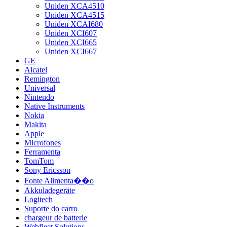
Uniden XCA4510
Uniden XCA4515
Uniden XCAI680
Uniden XCI607
Uniden XCI665
Uniden XCI667
GE
Alcatel
Remington
Universal
Nintendo
Native Instruments
Nokia
Makita
Apple
Microfones
Ferramenta
TomTom
Sony Ericsson
Fonte Alimenta��o
Akkuladegeräte
Logitech
Suporte do carro
chargeur de batterie
Webfleet Solutions