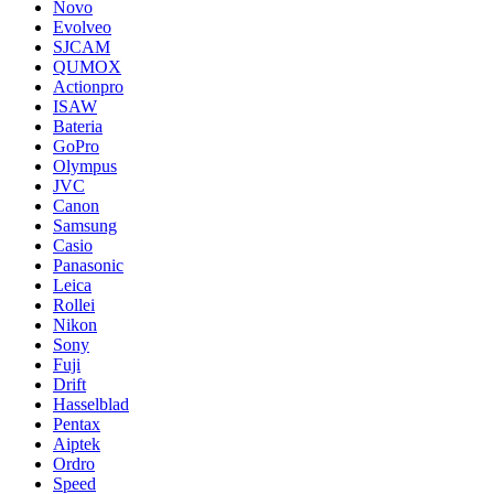
Novo
Evolveo
SJCAM
QUMOX
Actionpro
ISAW
Bateria
GoPro
Olympus
JVC
Canon
Samsung
Casio
Panasonic
Leica
Rollei
Nikon
Sony
Fuji
Drift
Hasselblad
Pentax
Aiptek
Ordro
Speed