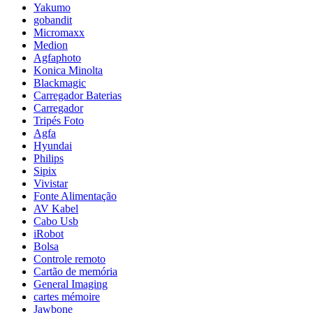
Yakumo
gobandit
Micromaxx
Medion
Agfaphoto
Konica Minolta
Blackmagic
Carregador Baterias
Carregador
Tripés Foto
Agfa
Hyundai
Philips
Sipix
Vivistar
Fonte Alimentação
AV Kabel
Cabo Usb
iRobot
Bolsa
Controle remoto
Cartão de memória
General Imaging
cartes mémoire
Jawbone