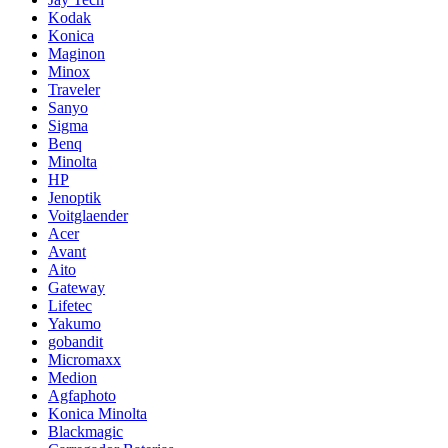
Kodak
Konica
Maginon
Minox
Traveler
Sanyo
Sigma
Benq
Minolta
HP
Jenoptik
Voitglaender
Acer
Avant
Aito
Gateway
Lifetec
Yakumo
gobandit
Micromaxx
Medion
Agfaphoto
Konica Minolta
Blackmagic