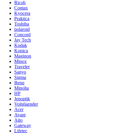
Ricoh
Contax
Kyocera
Praktica
Toshiba
polaroid
Concord
Jay Tech
Kodak
Konica
Maginon
Minox
Traveler
Sanyo
Sigma
Benq
Minolta
HP
Jenoptik
Voitglaender
Acer
Avant
Aito
Gateway
Lifetec