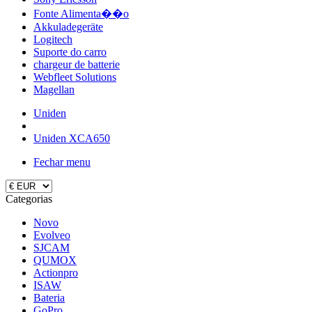
Fonte Alimenta��o
Akkuladegeräte
Logitech
Suporte do carro
chargeur de batterie
Webfleet Solutions
Magellan
Uniden
Uniden XCA650
Fechar menu
Categorias
Novo
Evolveo
SJCAM
QUMOX
Actionpro
ISAW
Bateria
GoPro