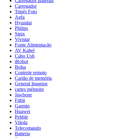
Carregador Baterias
Carregador
Tripés Foto
Agfa
Hyundai
Philips
Sipix
Vivistar
Fonte Alimentação
AV Kabel
Cabo Usb
iRobot
Bolsa
Controle remoto
Cartão de memória
General Imaging
cartes mémoire
Jawbone
Fitbit
Garmin
Huawei
Pebble
Vileda
Telecomando
Batteria