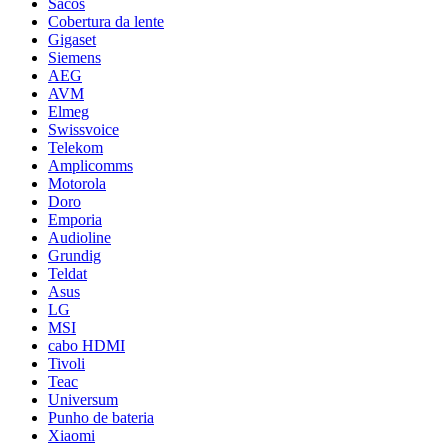
Sacos
Cobertura da lente
Gigaset
Siemens
AEG
AVM
Elmeg
Swissvoice
Telekom
Amplicomms
Motorola
Doro
Emporia
Audioline
Grundig
Teldat
Asus
LG
MSI
cabo HDMI
Tivoli
Teac
Universum
Punho de bateria
Xiaomi