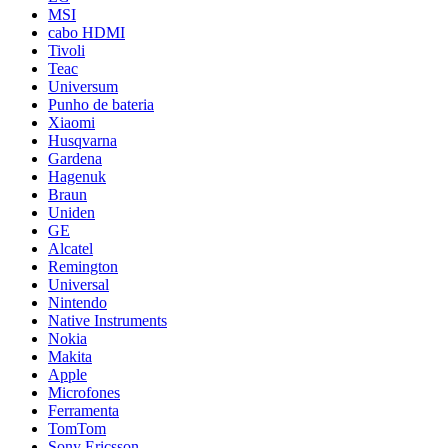
MSI
cabo HDMI
Tivoli
Teac
Universum
Punho de bateria
Xiaomi
Husqvarna
Gardena
Hagenuk
Braun
Uniden
GE
Alcatel
Remington
Universal
Nintendo
Native Instruments
Nokia
Makita
Apple
Microfones
Ferramenta
TomTom
Sony Ericsson