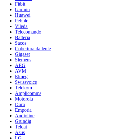
Fitbit
Garmin
Huawei
Pebble
Vileda
Telecomando
Batteria
Sacos
Cobertura da lente
Gigaset
Siemens
AEG
AVM
Elmeg
Swissvoice
Telekom
Amplicomms
Motorola
Doro
Emporia
Audioline
Grundig
Teldat
Asus
LG