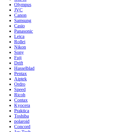
Olympus
JVC
Canon
Samsung
Casio
Panasonic
Leica
Rollei
Nikon
Sony
Fuji
Drift
Hasselblad
Pentax
Aiptek
Ordro
Speed
Ricoh
Contax
Kyocera
Praktica
Toshiba
polaroid
Concord
Jay Tech