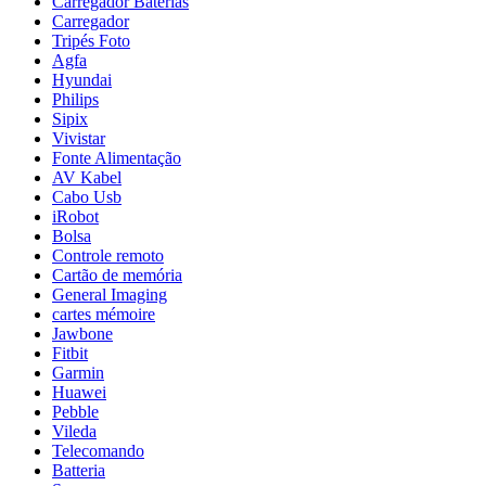
Carregador Baterias
Carregador
Tripés Foto
Agfa
Hyundai
Philips
Sipix
Vivistar
Fonte Alimentação
AV Kabel
Cabo Usb
iRobot
Bolsa
Controle remoto
Cartão de memória
General Imaging
cartes mémoire
Jawbone
Fitbit
Garmin
Huawei
Pebble
Vileda
Telecomando
Batteria