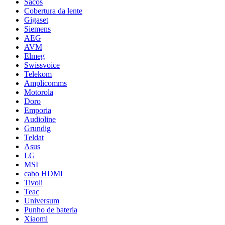
Sacos
Cobertura da lente
Gigaset
Siemens
AEG
AVM
Elmeg
Swissvoice
Telekom
Amplicomms
Motorola
Doro
Emporia
Audioline
Grundig
Teldat
Asus
LG
MSI
cabo HDMI
Tivoli
Teac
Universum
Punho de bateria
Xiaomi