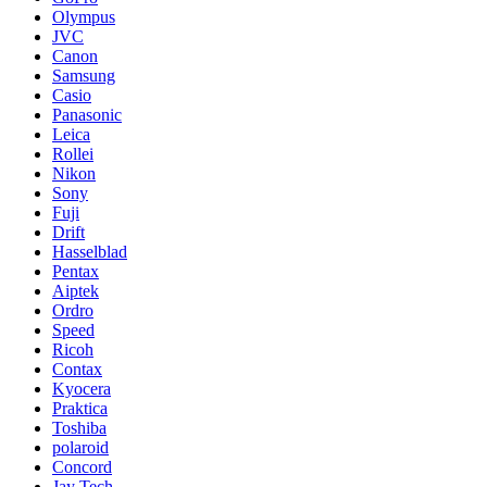
Olympus
JVC
Canon
Samsung
Casio
Panasonic
Leica
Rollei
Nikon
Sony
Fuji
Drift
Hasselblad
Pentax
Aiptek
Ordro
Speed
Ricoh
Contax
Kyocera
Praktica
Toshiba
polaroid
Concord
Jay Tech