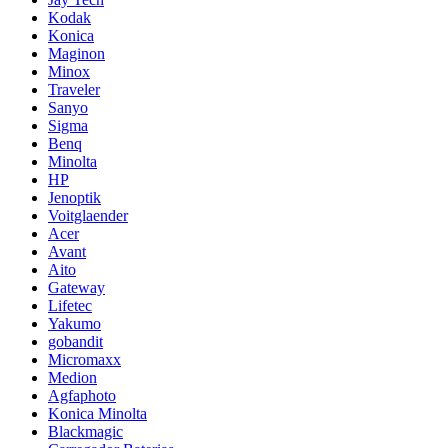
Kodak
Konica
Maginon
Minox
Traveler
Sanyo
Sigma
Benq
Minolta
HP
Jenoptik
Voitglaender
Acer
Avant
Aito
Gateway
Lifetec
Yakumo
gobandit
Micromaxx
Medion
Agfaphoto
Konica Minolta
Blackmagic