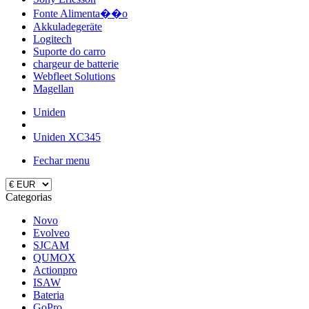
Fonte Alimenta��o
Akkuladegeräte
Logitech
Suporte do carro
chargeur de batterie
Webfleet Solutions
Magellan
Uniden
Uniden XC345
Fechar menu
Categorias
Novo
Evolveo
SJCAM
QUMOX
Actionpro
ISAW
Bateria
GoPro