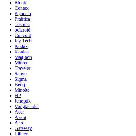
Ricoh
Contax
Kyocera
Praktica
Toshiba
polaroid
Concord
Jay Tech
Kodak
Konica
Maginon
Minox
Traveler
Sanyo
Sigma
Benq
Minolta
HP
Jenoptik
Voitglaender
Acer
Avant
Aito
Gateway
Lifetec