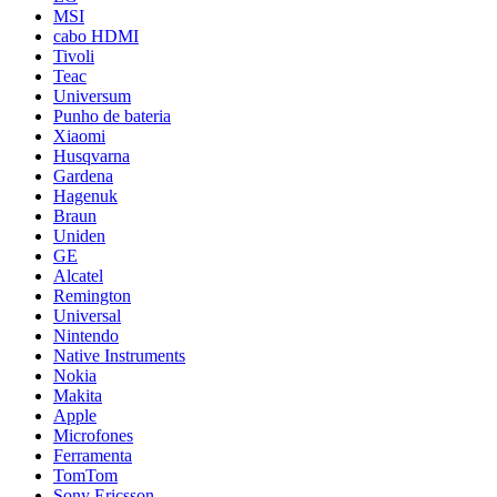
MSI
cabo HDMI
Tivoli
Teac
Universum
Punho de bateria
Xiaomi
Husqvarna
Gardena
Hagenuk
Braun
Uniden
GE
Alcatel
Remington
Universal
Nintendo
Native Instruments
Nokia
Makita
Apple
Microfones
Ferramenta
TomTom
Sony Ericsson