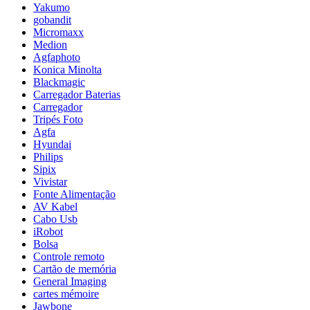
Yakumo
gobandit
Micromaxx
Medion
Agfaphoto
Konica Minolta
Blackmagic
Carregador Baterias
Carregador
Tripés Foto
Agfa
Hyundai
Philips
Sipix
Vivistar
Fonte Alimentação
AV Kabel
Cabo Usb
iRobot
Bolsa
Controle remoto
Cartão de memória
General Imaging
cartes mémoire
Jawbone