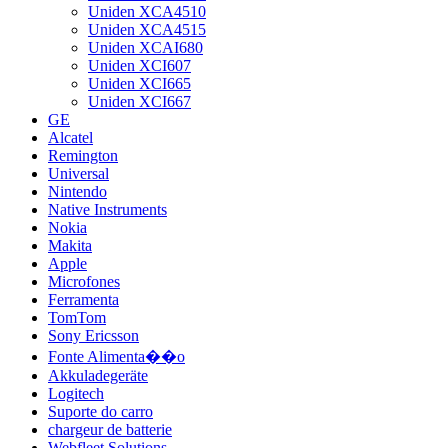
Uniden XCA4510
Uniden XCA4515
Uniden XCAI680
Uniden XCI607
Uniden XCI665
Uniden XCI667
GE
Alcatel
Remington
Universal
Nintendo
Native Instruments
Nokia
Makita
Apple
Microfones
Ferramenta
TomTom
Sony Ericsson
Fonte Alimenta��o
Akkuladegeräte
Logitech
Suporte do carro
chargeur de batterie
Webfleet Solutions