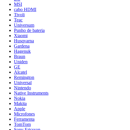
MSI
cabo HDMI
Tivoli
Teac
Universum
Punho de bateria
Xiaomi
Husqvarna
Gardena
Hagenuk
Braun
Uniden
GE
Alcatel
Remington
Universal
Nintendo
Native Instruments
Nokia
Makita
Apple
Microfones
Ferramenta
TomTom
Sony Ericsson