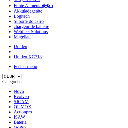
Fonte Alimenta��o
Akkuladegeräte
Logitech
Suporte do carro
chargeur de batterie
Webfleet Solutions
Magellan
Uniden
Uniden XC718
Fechar menu
Categorias
Novo
Evolveo
SJCAM
QUMOX
Actionpro
ISAW
Bateria
GoPro