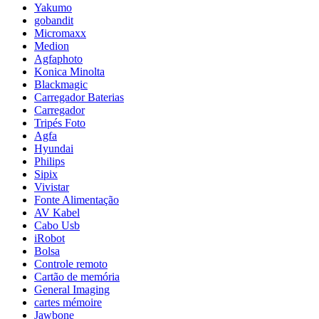
Yakumo
gobandit
Micromaxx
Medion
Agfaphoto
Konica Minolta
Blackmagic
Carregador Baterias
Carregador
Tripés Foto
Agfa
Hyundai
Philips
Sipix
Vivistar
Fonte Alimentação
AV Kabel
Cabo Usb
iRobot
Bolsa
Controle remoto
Cartão de memória
General Imaging
cartes mémoire
Jawbone