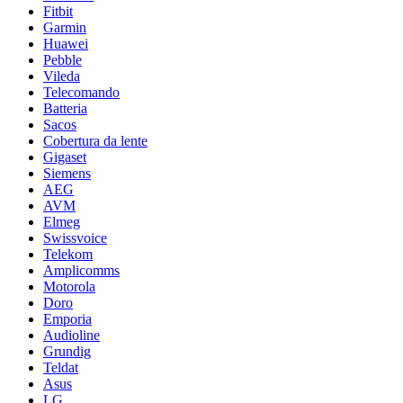
Fitbit
Garmin
Huawei
Pebble
Vileda
Telecomando
Batteria
Sacos
Cobertura da lente
Gigaset
Siemens
AEG
AVM
Elmeg
Swissvoice
Telekom
Amplicomms
Motorola
Doro
Emporia
Audioline
Grundig
Teldat
Asus
LG