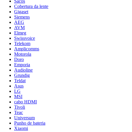
Sacos
Cobertura da lente
Gigaset
Siemens
AEG
AVM
Elmeg
Swissvoice
Telekom
Amplicomms
Motorola
Doro
Emporia
Audioline
Grundig
Teldat
Asus
LG
MSI
cabo HDMI
Tivoli
Teac
Universum
Punho de bateria
Xiaomi