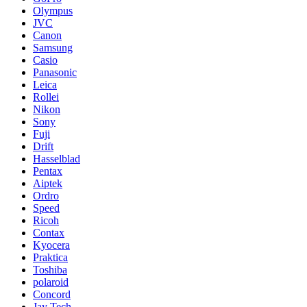
Olympus
JVC
Canon
Samsung
Casio
Panasonic
Leica
Rollei
Nikon
Sony
Fuji
Drift
Hasselblad
Pentax
Aiptek
Ordro
Speed
Ricoh
Contax
Kyocera
Praktica
Toshiba
polaroid
Concord
Jay Tech