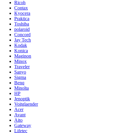
Ricoh
Contax
Kyocera
Praktica
Toshiba
polaroid
Concord
Jay Tech
Kodak
Konica
Maginon
Minox
Traveler
Sanyo
Sigma
Benq
Minolta
HP
Jenoptik
Voitglaender
Acer
Avant
Aito
Gateway
Lifetec