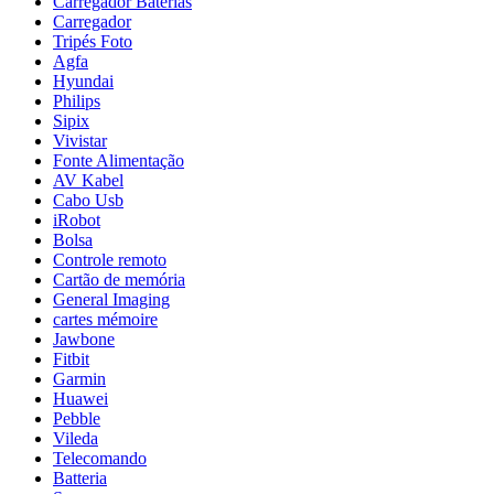
Carregador Baterias
Carregador
Tripés Foto
Agfa
Hyundai
Philips
Sipix
Vivistar
Fonte Alimentação
AV Kabel
Cabo Usb
iRobot
Bolsa
Controle remoto
Cartão de memória
General Imaging
cartes mémoire
Jawbone
Fitbit
Garmin
Huawei
Pebble
Vileda
Telecomando
Batteria