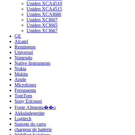
Uniden XCA4510
Uniden XCA4515
Uniden XCAI680
Uniden XCI607
Uniden XCI665
Uniden XCI667
GE
Alcatel
Remington
Universal
Nintendo
Native Instruments
Nokia
Makita
Apple
Microfones
Ferramenta
TomTom
Sony Ericsson
Fonte Alimenta��o
Akkuladegeräte
Logitech
Suporte do carro
chargeur de batterie
Webfleet Solutions