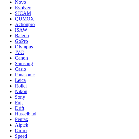
Novo
Evolveo
SJCAM
QUMOX
Actionpro
ISAW
Bateria
GoPro
Olympus
JVC
Canon
Samsung
Casio
Panasonic
Leica
Rollei
Nikon
Sony
Fuji
Drift
Hasselblad
Pentax
Aiptek
Ordro
Speed