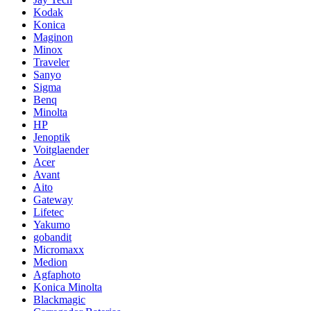
Kodak
Konica
Maginon
Minox
Traveler
Sanyo
Sigma
Benq
Minolta
HP
Jenoptik
Voitglaender
Acer
Avant
Aito
Gateway
Lifetec
Yakumo
gobandit
Micromaxx
Medion
Agfaphoto
Konica Minolta
Blackmagic