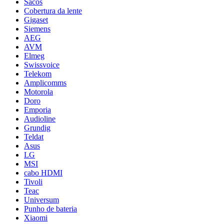
Sacos
Cobertura da lente
Gigaset
Siemens
AEG
AVM
Elmeg
Swissvoice
Telekom
Amplicomms
Motorola
Doro
Emporia
Audioline
Grundig
Teldat
Asus
LG
MSI
cabo HDMI
Tivoli
Teac
Universum
Punho de bateria
Xiaomi