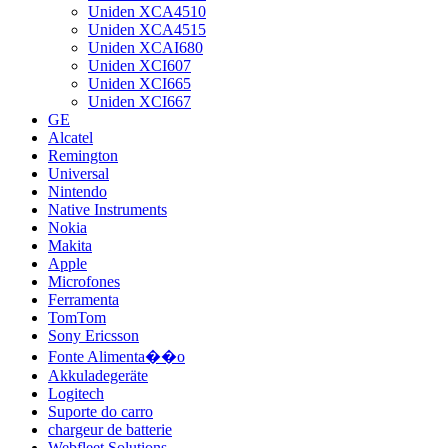
Uniden XCA4510
Uniden XCA4515
Uniden XCAI680
Uniden XCI607
Uniden XCI665
Uniden XCI667
GE
Alcatel
Remington
Universal
Nintendo
Native Instruments
Nokia
Makita
Apple
Microfones
Ferramenta
TomTom
Sony Ericsson
Fonte Alimenta��o
Akkuladegeräte
Logitech
Suporte do carro
chargeur de batterie
Webfleet Solutions