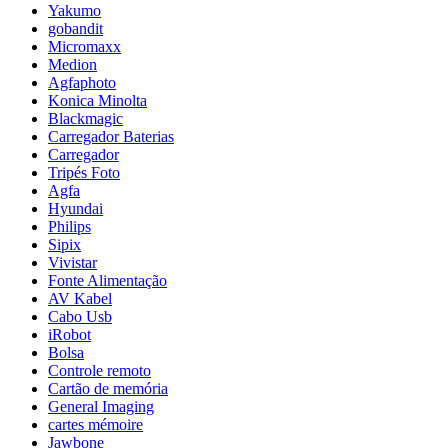
Yakumo
gobandit
Micromaxx
Medion
Agfaphoto
Konica Minolta
Blackmagic
Carregador Baterias
Carregador
Tripés Foto
Agfa
Hyundai
Philips
Sipix
Vivistar
Fonte Alimentação
AV Kabel
Cabo Usb
iRobot
Bolsa
Controle remoto
Cartão de memória
General Imaging
cartes mémoire
Jawbone