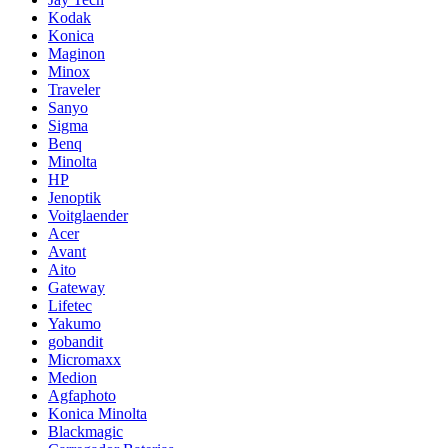
Kodak
Konica
Maginon
Minox
Traveler
Sanyo
Sigma
Benq
Minolta
HP
Jenoptik
Voitglaender
Acer
Avant
Aito
Gateway
Lifetec
Yakumo
gobandit
Micromaxx
Medion
Agfaphoto
Konica Minolta
Blackmagic