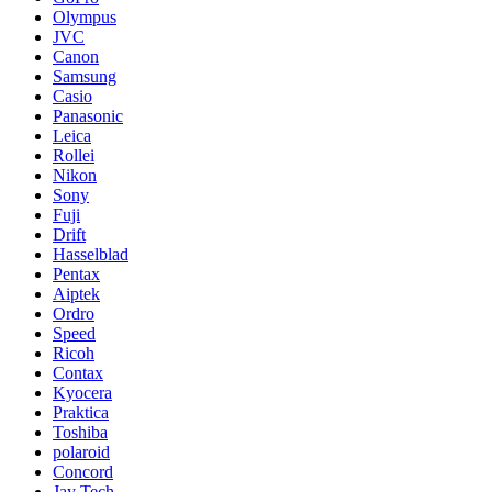
Olympus
JVC
Canon
Samsung
Casio
Panasonic
Leica
Rollei
Nikon
Sony
Fuji
Drift
Hasselblad
Pentax
Aiptek
Ordro
Speed
Ricoh
Contax
Kyocera
Praktica
Toshiba
polaroid
Concord
Jay Tech