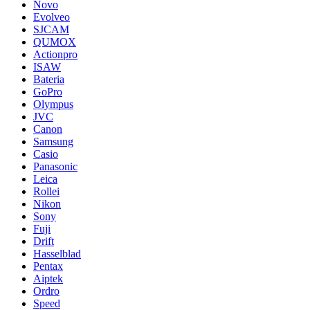
Novo
Evolveo
SJCAM
QUMOX
Actionpro
ISAW
Bateria
GoPro
Olympus
JVC
Canon
Samsung
Casio
Panasonic
Leica
Rollei
Nikon
Sony
Fuji
Drift
Hasselblad
Pentax
Aiptek
Ordro
Speed