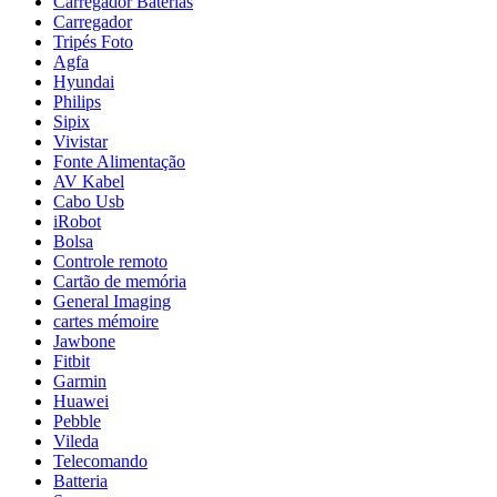
Carregador Baterias
Carregador
Tripés Foto
Agfa
Hyundai
Philips
Sipix
Vivistar
Fonte Alimentação
AV Kabel
Cabo Usb
iRobot
Bolsa
Controle remoto
Cartão de memória
General Imaging
cartes mémoire
Jawbone
Fitbit
Garmin
Huawei
Pebble
Vileda
Telecomando
Batteria