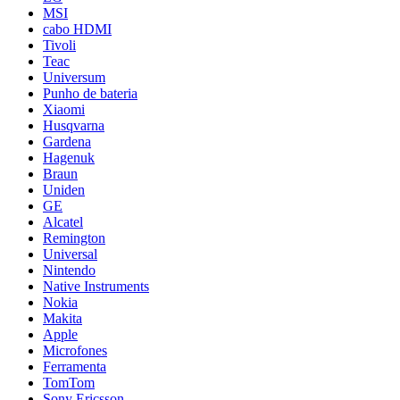
MSI
cabo HDMI
Tivoli
Teac
Universum
Punho de bateria
Xiaomi
Husqvarna
Gardena
Hagenuk
Braun
Uniden
GE
Alcatel
Remington
Universal
Nintendo
Native Instruments
Nokia
Makita
Apple
Microfones
Ferramenta
TomTom
Sony Ericsson