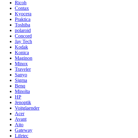
Ricoh
Contax
Kyocera
Praktica
Toshiba
polaroid
Concord
Jay Tech
Kodak
Konica
Maginon
Minox
Traveler
Sanyo
Sigma
Benq
Minolta
HP
Jenoptik
Voitglaender
Acer
Avant
Aito
Gateway
Lifetec