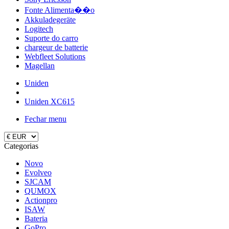
Fonte Alimenta��o
Akkuladegeräte
Logitech
Suporte do carro
chargeur de batterie
Webfleet Solutions
Magellan
Uniden
Uniden XC615
Fechar menu
Categorias
Novo
Evolveo
SJCAM
QUMOX
Actionpro
ISAW
Bateria
GoPro