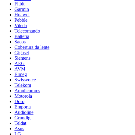
Fitbit
Garmin
Huawei
Pebble
Vileda
Telecomando
Batteria
Sacos
Cobertura da lente
Gigaset
Siemens
AEG
AVM
Elmeg
Swissvoice
Telekom
Amplicomms
Motorola
Doro
Emporia
Audioline
Grundig
Teldat
Asus
LG