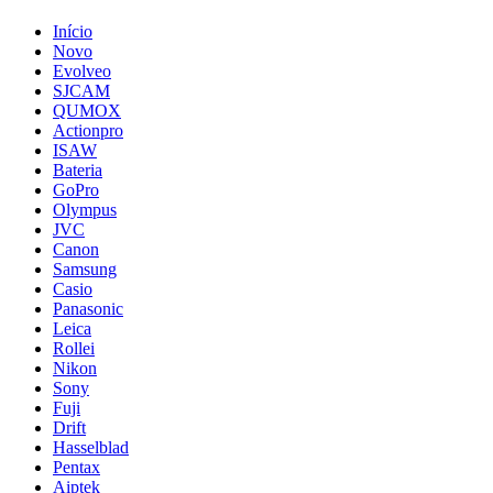
Início
Novo
Evolveo
SJCAM
QUMOX
Actionpro
ISAW
Bateria
GoPro
Olympus
JVC
Canon
Samsung
Casio
Panasonic
Leica
Rollei
Nikon
Sony
Fuji
Drift
Hasselblad
Pentax
Aiptek