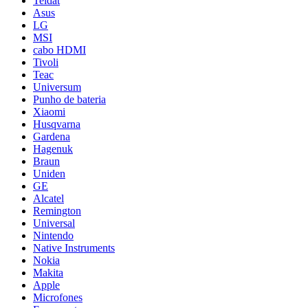
Teldat
Asus
LG
MSI
cabo HDMI
Tivoli
Teac
Universum
Punho de bateria
Xiaomi
Husqvarna
Gardena
Hagenuk
Braun
Uniden
GE
Alcatel
Remington
Universal
Nintendo
Native Instruments
Nokia
Makita
Apple
Microfones