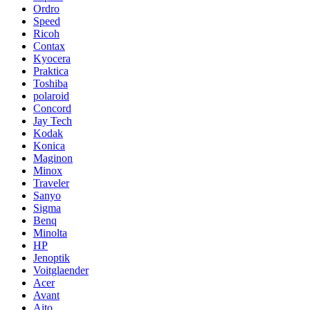
Ordro
Speed
Ricoh
Contax
Kyocera
Praktica
Toshiba
polaroid
Concord
Jay Tech
Kodak
Konica
Maginon
Minox
Traveler
Sanyo
Sigma
Benq
Minolta
HP
Jenoptik
Voitglaender
Acer
Avant
Aito