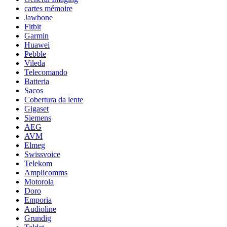
cartes mémoire
Jawbone
Fitbit
Garmin
Huawei
Pebble
Vileda
Telecomando
Batteria
Sacos
Cobertura da lente
Gigaset
Siemens
AEG
AVM
Elmeg
Swissvoice
Telekom
Amplicomms
Motorola
Doro
Emporia
Audioline
Grundig