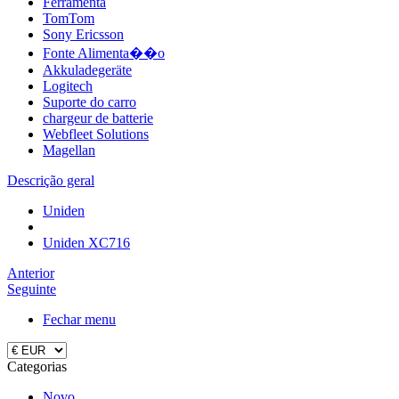
Ferramenta
TomTom
Sony Ericsson
Fonte Alimenta��o
Akkuladegeräte
Logitech
Suporte do carro
chargeur de batterie
Webfleet Solutions
Magellan
Descrição geral
Uniden
Uniden XC716
Anterior
Seguinte
Fechar menu
Categorias
Novo