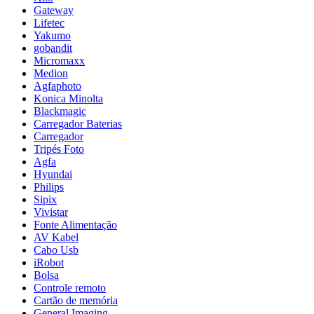
Gateway
Lifetec
Yakumo
gobandit
Micromaxx
Medion
Agfaphoto
Konica Minolta
Blackmagic
Carregador Baterias
Carregador
Tripés Foto
Agfa
Hyundai
Philips
Sipix
Vivistar
Fonte Alimentação
AV Kabel
Cabo Usb
iRobot
Bolsa
Controle remoto
Cartão de memória
General Imaging