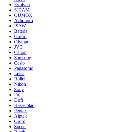
Evolveo
SJCAM
QUMOX
Actionpro
ISAW
Bateria
GoPro
Olympus
JVC
Canon
Samsung
Casio
Panasonic
Leica
Rollei
Nikon
Sony
Fuji
Drift
Hasselblad
Pentax
Aiptek
Ordro
Speed
Ricoh