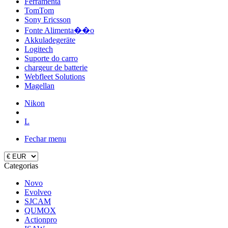
Ferramenta
TomTom
Sony Ericsson
Fonte Alimenta��o
Akkuladegeräte
Logitech
Suporte do carro
chargeur de batterie
Webfleet Solutions
Magellan
Nikon
L
Fechar menu
Categorias
Novo
Evolveo
SJCAM
QUMOX
Actionpro