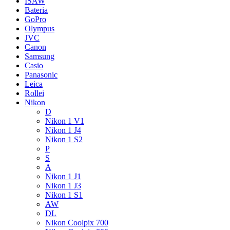
ISAW
Bateria
GoPro
Olympus
JVC
Canon
Samsung
Casio
Panasonic
Leica
Rollei
Nikon
D
Nikon 1 V1
Nikon 1 J4
Nikon 1 S2
P
S
A
Nikon 1 J1
Nikon 1 J3
Nikon 1 S1
AW
DL
Nikon Coolpix 700