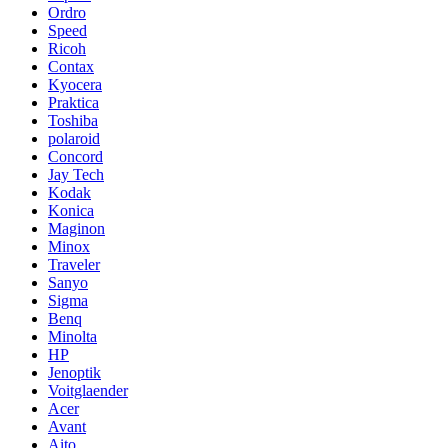
Ordro
Speed
Ricoh
Contax
Kyocera
Praktica
Toshiba
polaroid
Concord
Jay Tech
Kodak
Konica
Maginon
Minox
Traveler
Sanyo
Sigma
Benq
Minolta
HP
Jenoptik
Voitglaender
Acer
Avant
Aito