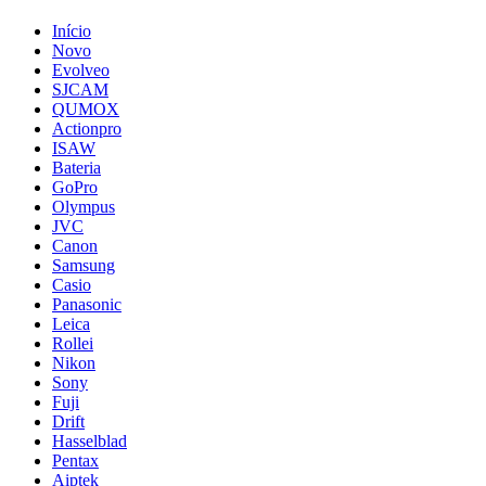
Início
Novo
Evolveo
SJCAM
QUMOX
Actionpro
ISAW
Bateria
GoPro
Olympus
JVC
Canon
Samsung
Casio
Panasonic
Leica
Rollei
Nikon
Sony
Fuji
Drift
Hasselblad
Pentax
Aiptek