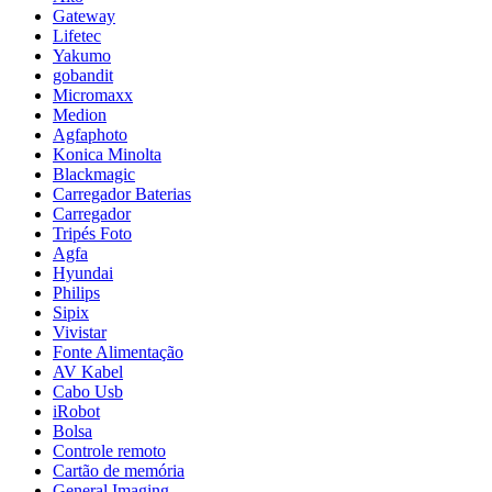
Gateway
Lifetec
Yakumo
gobandit
Micromaxx
Medion
Agfaphoto
Konica Minolta
Blackmagic
Carregador Baterias
Carregador
Tripés Foto
Agfa
Hyundai
Philips
Sipix
Vivistar
Fonte Alimentação
AV Kabel
Cabo Usb
iRobot
Bolsa
Controle remoto
Cartão de memória
General Imaging