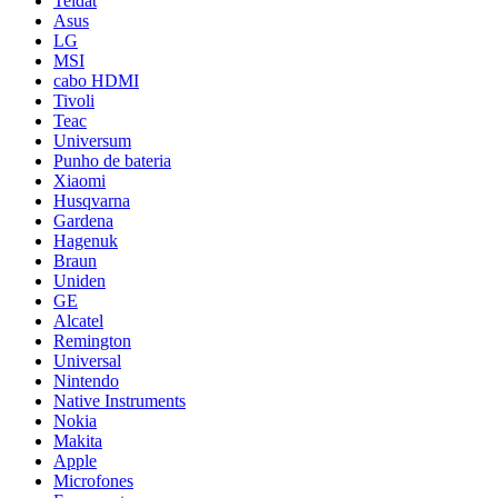
Teldat
Asus
LG
MSI
cabo HDMI
Tivoli
Teac
Universum
Punho de bateria
Xiaomi
Husqvarna
Gardena
Hagenuk
Braun
Uniden
GE
Alcatel
Remington
Universal
Nintendo
Native Instruments
Nokia
Makita
Apple
Microfones