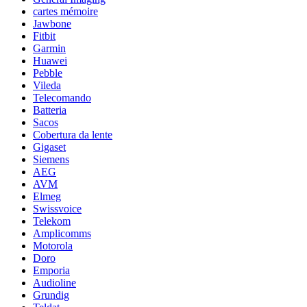
cartes mémoire
Jawbone
Fitbit
Garmin
Huawei
Pebble
Vileda
Telecomando
Batteria
Sacos
Cobertura da lente
Gigaset
Siemens
AEG
AVM
Elmeg
Swissvoice
Telekom
Amplicomms
Motorola
Doro
Emporia
Audioline
Grundig