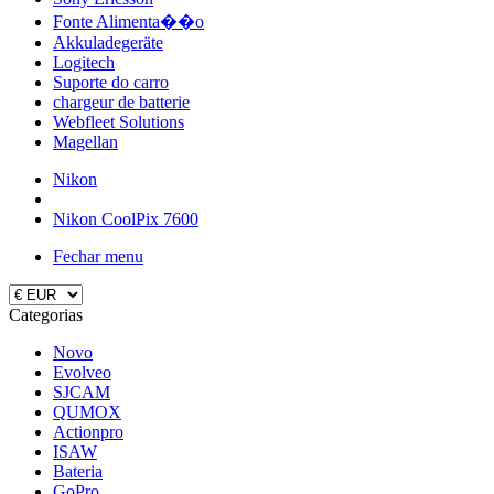
Fonte Alimenta��o
Akkuladegeräte
Logitech
Suporte do carro
chargeur de batterie
Webfleet Solutions
Magellan
Nikon
Nikon CoolPix 7600
Fechar menu
Categorias
Novo
Evolveo
SJCAM
QUMOX
Actionpro
ISAW
Bateria
GoPro