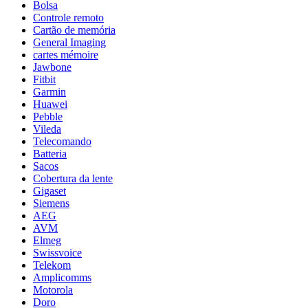
Bolsa
Controle remoto
Cartão de memória
General Imaging
cartes mémoire
Jawbone
Fitbit
Garmin
Huawei
Pebble
Vileda
Telecomando
Batteria
Sacos
Cobertura da lente
Gigaset
Siemens
AEG
AVM
Elmeg
Swissvoice
Telekom
Amplicomms
Motorola
Doro