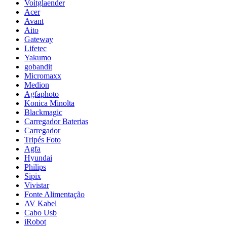
Voitglaender
Acer
Avant
Aito
Gateway
Lifetec
Yakumo
gobandit
Micromaxx
Medion
Agfaphoto
Konica Minolta
Blackmagic
Carregador Baterias
Carregador
Tripés Foto
Agfa
Hyundai
Philips
Sipix
Vivistar
Fonte Alimentação
AV Kabel
Cabo Usb
iRobot