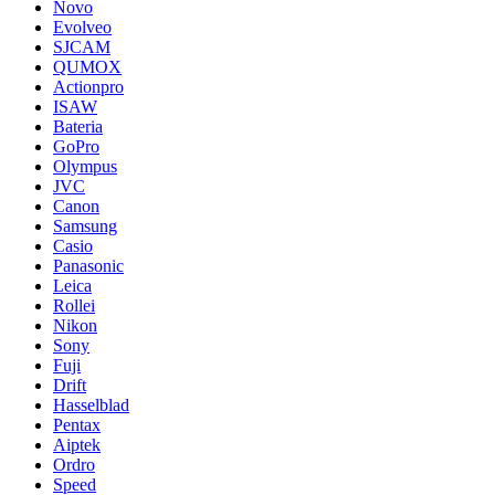
Novo
Evolveo
SJCAM
QUMOX
Actionpro
ISAW
Bateria
GoPro
Olympus
JVC
Canon
Samsung
Casio
Panasonic
Leica
Rollei
Nikon
Sony
Fuji
Drift
Hasselblad
Pentax
Aiptek
Ordro
Speed