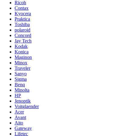
Ricoh
Contax
Kyocera
Praktica
Toshiba
polaroid
Concord
Jay Tech
Kodak
Konica
Maginon
Minox
Traveler
Sanyo
Sigma
Benq
Minolta
HP
Jenoptik
Voitglaender
Acer
Avant
Aito
Gateway
Lifetec