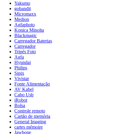
Yakumo
gobandit
Micromaxx
Medion
Agfaphoto
Konica Minolta
Blackmagic
Carregador Baterias
Carregador
Tripés Foto
Agfa
Hyundai
Philips
Sipix
Vivistar
Fonte Alimentação
AV Kabel
Cabo Usb
iRobot
Bolsa
Controle remoto
Cartão de memória
General Imaging
cartes mémoire
Jawbone