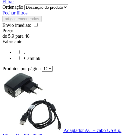
Filtrar
Ordenação
Fechar filtros
artigos encontrados
Envio imediato
Preço
de
5.9
para
48
Fabricante
.
Camlink
Produtos por página
Adaptador AC + cabo USB p.