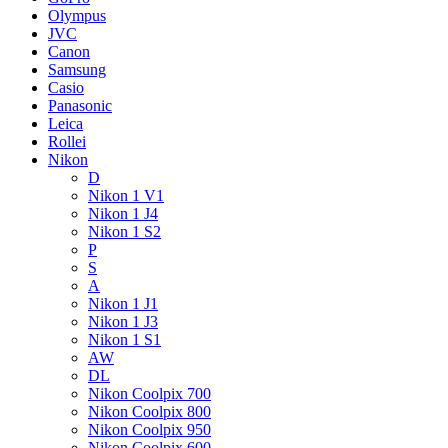
Olympus
JVC
Canon
Samsung
Casio
Panasonic
Leica
Rollei
Nikon
D
Nikon 1 V1
Nikon 1 J4
Nikon 1 S2
P
S
A
Nikon 1 J1
Nikon 1 J3
Nikon 1 S1
AW
DL
Nikon Coolpix 700
Nikon Coolpix 800
Nikon Coolpix 950
Nikon Coolpix 600