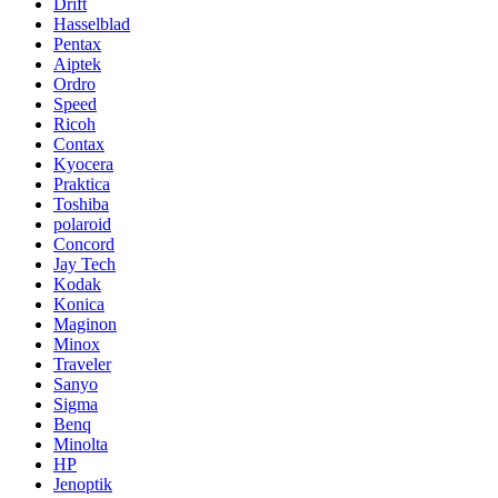
Drift
Hasselblad
Pentax
Aiptek
Ordro
Speed
Ricoh
Contax
Kyocera
Praktica
Toshiba
polaroid
Concord
Jay Tech
Kodak
Konica
Maginon
Minox
Traveler
Sanyo
Sigma
Benq
Minolta
HP
Jenoptik