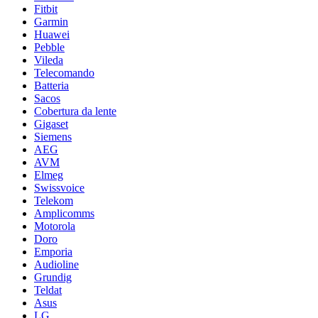
Fitbit
Garmin
Huawei
Pebble
Vileda
Telecomando
Batteria
Sacos
Cobertura da lente
Gigaset
Siemens
AEG
AVM
Elmeg
Swissvoice
Telekom
Amplicomms
Motorola
Doro
Emporia
Audioline
Grundig
Teldat
Asus
LG