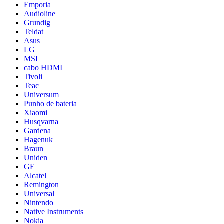
Emporia
Audioline
Grundig
Teldat
Asus
LG
MSI
cabo HDMI
Tivoli
Teac
Universum
Punho de bateria
Xiaomi
Husqvarna
Gardena
Hagenuk
Braun
Uniden
GE
Alcatel
Remington
Universal
Nintendo
Native Instruments
Nokia