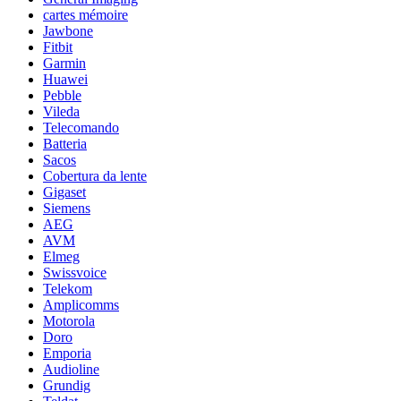
cartes mémoire
Jawbone
Fitbit
Garmin
Huawei
Pebble
Vileda
Telecomando
Batteria
Sacos
Cobertura da lente
Gigaset
Siemens
AEG
AVM
Elmeg
Swissvoice
Telekom
Amplicomms
Motorola
Doro
Emporia
Audioline
Grundig