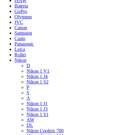
ISAW
Bateria
GoPro
Olympus
JVC
Canon
Samsung
Casio
Panasonic
Leica
Rollei
Nikon
D
Nikon 1 V1
Nikon 1 J4
Nikon 1 S2
P
S
A
Nikon 1 J1
Nikon 1 J3
Nikon 1 S1
AW
DL
Nikon Coolpix 700