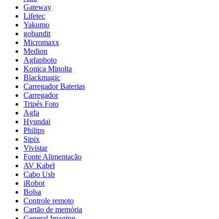
Gateway
Lifetec
Yakumo
gobandit
Micromaxx
Medion
Agfaphoto
Konica Minolta
Blackmagic
Carregador Baterias
Carregador
Tripés Foto
Agfa
Hyundai
Philips
Sipix
Vivistar
Fonte Alimentação
AV Kabel
Cabo Usb
iRobot
Bolsa
Controle remoto
Cartão de memória
General Imaging