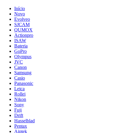
Início
Novo
Evolveo
SJCAM
QUMOX
Actionpro
ISAW
Bateria
GoPro
Olympus
JVC
Canon
Samsung
Casio
Panasonic
Leica
Rollei
Nikon
Sony
Fuji
Drift
Hasselblad
Pentax
Aiptek