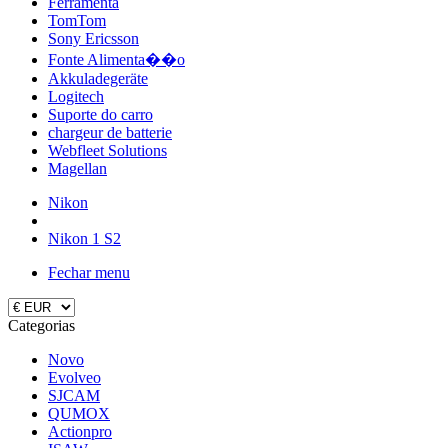
Ferramenta
TomTom
Sony Ericsson
Fonte Alimenta��o
Akkuladegeräte
Logitech
Suporte do carro
chargeur de batterie
Webfleet Solutions
Magellan
Nikon
Nikon 1 S2
Fechar menu
Categorias
Novo
Evolveo
SJCAM
QUMOX
Actionpro