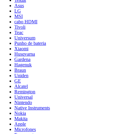
Teldat
Asus
LG
MSI
cabo HDMI
Tivoli
Teac
Universum
Punho de bateria
Xiaomi
Husqvarna
Gardena
Hagenuk
Braun
Uniden
GE
Alcatel
Remington
Universal
Nintendo
Native Instruments
Nokia
Makita
Apple
Microfones