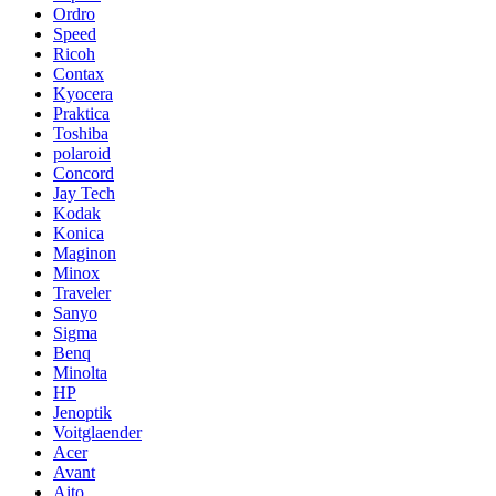
Ordro
Speed
Ricoh
Contax
Kyocera
Praktica
Toshiba
polaroid
Concord
Jay Tech
Kodak
Konica
Maginon
Minox
Traveler
Sanyo
Sigma
Benq
Minolta
HP
Jenoptik
Voitglaender
Acer
Avant
Aito