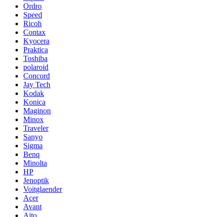
Ordro
Speed
Ricoh
Contax
Kyocera
Praktica
Toshiba
polaroid
Concord
Jay Tech
Kodak
Konica
Maginon
Minox
Traveler
Sanyo
Sigma
Benq
Minolta
HP
Jenoptik
Voitglaender
Acer
Avant
Aito