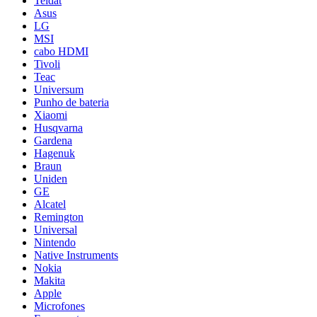
Teldat
Asus
LG
MSI
cabo HDMI
Tivoli
Teac
Universum
Punho de bateria
Xiaomi
Husqvarna
Gardena
Hagenuk
Braun
Uniden
GE
Alcatel
Remington
Universal
Nintendo
Native Instruments
Nokia
Makita
Apple
Microfones