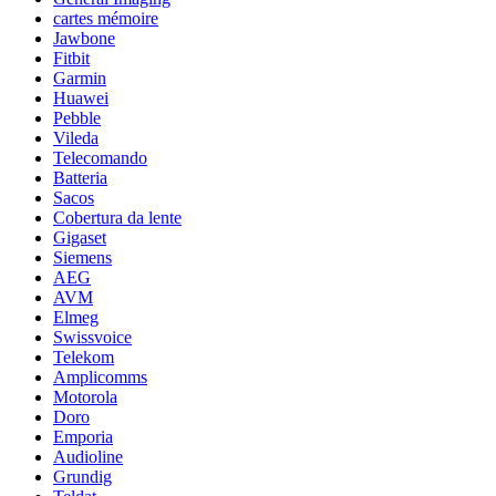
cartes mémoire
Jawbone
Fitbit
Garmin
Huawei
Pebble
Vileda
Telecomando
Batteria
Sacos
Cobertura da lente
Gigaset
Siemens
AEG
AVM
Elmeg
Swissvoice
Telekom
Amplicomms
Motorola
Doro
Emporia
Audioline
Grundig