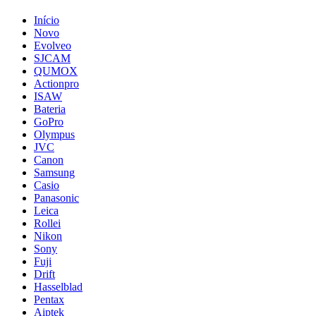
Início
Novo
Evolveo
SJCAM
QUMOX
Actionpro
ISAW
Bateria
GoPro
Olympus
JVC
Canon
Samsung
Casio
Panasonic
Leica
Rollei
Nikon
Sony
Fuji
Drift
Hasselblad
Pentax
Aiptek