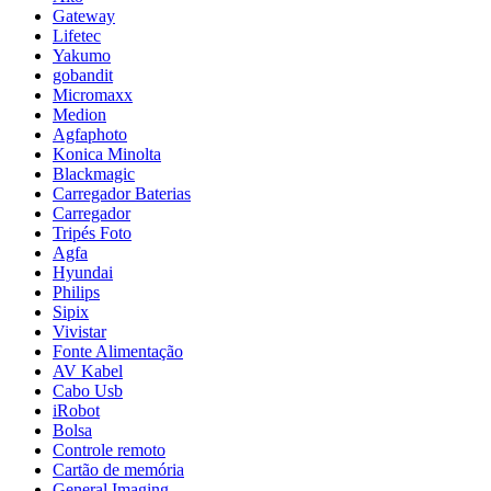
Gateway
Lifetec
Yakumo
gobandit
Micromaxx
Medion
Agfaphoto
Konica Minolta
Blackmagic
Carregador Baterias
Carregador
Tripés Foto
Agfa
Hyundai
Philips
Sipix
Vivistar
Fonte Alimentação
AV Kabel
Cabo Usb
iRobot
Bolsa
Controle remoto
Cartão de memória
General Imaging