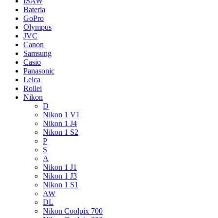
ISAW
Bateria
GoPro
Olympus
JVC
Canon
Samsung
Casio
Panasonic
Leica
Rollei
Nikon
D
Nikon 1 V1
Nikon 1 J4
Nikon 1 S2
P
S
A
Nikon 1 J1
Nikon 1 J3
Nikon 1 S1
AW
DL
Nikon Coolpix 700