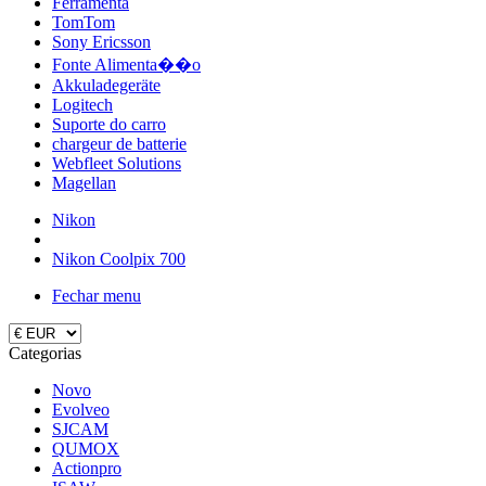
Ferramenta
TomTom
Sony Ericsson
Fonte Alimenta��o
Akkuladegeräte
Logitech
Suporte do carro
chargeur de batterie
Webfleet Solutions
Magellan
Nikon
Nikon Coolpix 700
Fechar menu
Categorias
Novo
Evolveo
SJCAM
QUMOX
Actionpro