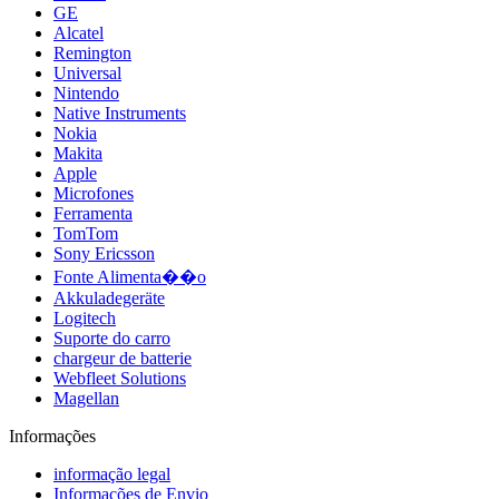
GE
Alcatel
Remington
Universal
Nintendo
Native Instruments
Nokia
Makita
Apple
Microfones
Ferramenta
TomTom
Sony Ericsson
Fonte Alimenta��o
Akkuladegeräte
Logitech
Suporte do carro
chargeur de batterie
Webfleet Solutions
Magellan
Informações
informação legal
Informações de Envio