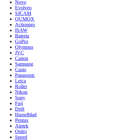
Novo
Evolveo
SJCAM
QUMOX
Actionpro
ISAW
Bateria
GoPro
Olympus
JVC
Canon
Samsung
Casio
Panasonic
Leica
Rollei
Nikon
Sony
Fuji
Drift
Hasselblad
Pentax
Aiptek
Ordro
Speed