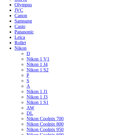
Olympus
JVC
Canon
Samsung
Casio
Panasonic
Leica
Rollei
Nikon
D
Nikon 1 V1
Nikon 1 J4
Nikon 1 S2
P
S
A
Nikon 1 J1
Nikon 1 J3
Nikon 1 S1
AW
DL
Nikon Coolpix 700
Nikon Coolpix 800
Nikon Coolpix 950
Nikon Coolpix 600