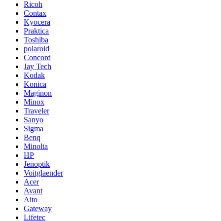
Ricoh
Contax
Kyocera
Praktica
Toshiba
polaroid
Concord
Jay Tech
Kodak
Konica
Maginon
Minox
Traveler
Sanyo
Sigma
Benq
Minolta
HP
Jenoptik
Voitglaender
Acer
Avant
Aito
Gateway
Lifetec