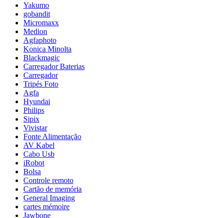
Yakumo
gobandit
Micromaxx
Medion
Agfaphoto
Konica Minolta
Blackmagic
Carregador Baterias
Carregador
Tripés Foto
Agfa
Hyundai
Philips
Sipix
Vivistar
Fonte Alimentação
AV Kabel
Cabo Usb
iRobot
Bolsa
Controle remoto
Cartão de memória
General Imaging
cartes mémoire
Jawbone