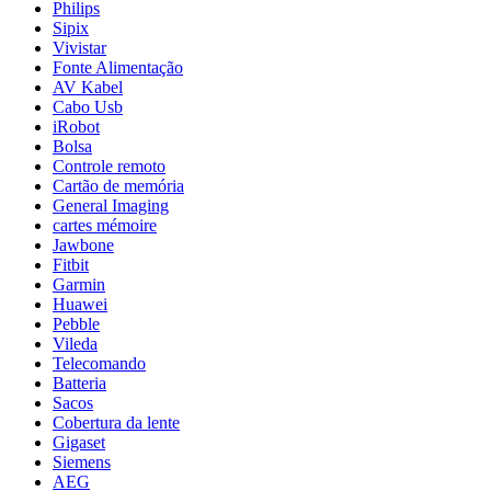
Philips
Sipix
Vivistar
Fonte Alimentação
AV Kabel
Cabo Usb
iRobot
Bolsa
Controle remoto
Cartão de memória
General Imaging
cartes mémoire
Jawbone
Fitbit
Garmin
Huawei
Pebble
Vileda
Telecomando
Batteria
Sacos
Cobertura da lente
Gigaset
Siemens
AEG