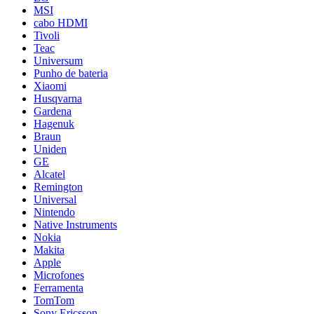
MSI
cabo HDMI
Tivoli
Teac
Universum
Punho de bateria
Xiaomi
Husqvarna
Gardena
Hagenuk
Braun
Uniden
GE
Alcatel
Remington
Universal
Nintendo
Native Instruments
Nokia
Makita
Apple
Microfones
Ferramenta
TomTom
Sony Ericsson