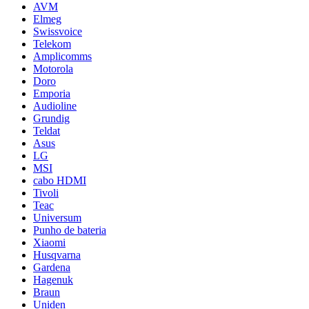
AVM
Elmeg
Swissvoice
Telekom
Amplicomms
Motorola
Doro
Emporia
Audioline
Grundig
Teldat
Asus
LG
MSI
cabo HDMI
Tivoli
Teac
Universum
Punho de bateria
Xiaomi
Husqvarna
Gardena
Hagenuk
Braun
Uniden