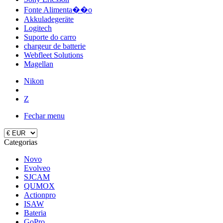
Fonte Alimenta��o
Akkuladegeräte
Logitech
Suporte do carro
chargeur de batterie
Webfleet Solutions
Magellan
Nikon
Z
Fechar menu
Categorias
Novo
Evolveo
SJCAM
QUMOX
Actionpro
ISAW
Bateria
GoPro