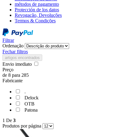
métodos de pagamento
Protección de los datos
Revogação, Devoluções
Termos & Condições
Filtrar
Ordenação
Fechar filtros
artigos encontrados
Envio imediato
Preço
de
8
para
285
Fabricante
.
Delock
OTB
Patona
1
De
3
Produtos por página