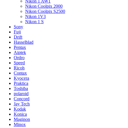
Nikon 1 AW1
Nikon Coolpix 2000
Nikon Coolpix S2500
Nikon 1V3
Nikon 1 S
Sony
Fuji
Drift
Hasselblad
Pentax
Aiptek
Ordro
Speed
Ricoh
Contax
Kyocera
Praktica
Toshiba
polaroid
Concord
Jay Tech
Kodak
Konica
Maginon
Minox