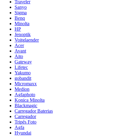
Traveler
Sanyo
Sigma
Benq
Minolta
HP
Jenoptik
Voitglaender
Acer
Avant
Aito
Gateway
Lifetec
Yakumo
gobandit
Micromaxx
Medion
Agfaphoto
Konica Minolta
Blackmagic
Carregador Baterias
Carregador
Tripés Foto
Agfa
Hyundai