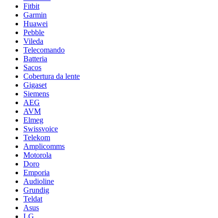
Fitbit
Garmin
Huawei
Pebble
Vileda
Telecomando
Batteria
Sacos
Cobertura da lente
Gigaset
Siemens
AEG
AVM
Elmeg
Swissvoice
Telekom
Amplicomms
Motorola
Doro
Emporia
Audioline
Grundig
Teldat
Asus
LG