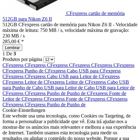
CFexpress cartão de memória
512GB para Nikon Z6 II
512GB CFexpress cartão de memória para Nikon Z6 II - Velocidade
máxima de leitura: 750 MB / s, velocidade máxima de gravação:
230 MB / s
285,00 € *
Lembrar
1
De
3
Produtos por página
CFexpress
CFexpress
CFexpress
CFexpress
CFexpress
CFexpress
CFexpress
Punho de
CFexpress
Cabo USB para
CFexpress
CFexpress
CFexpress
Cabo USB para
Leitor de
CFexpress
CFexpress
Leitor de
CFexpress
Leitor de
CFexpress
Cabo USB
para
Punho de
Cabo USB para
Leitor de
Cabo USB para
Leitor de
CFexpress
CFexpress
Punho de
Punho de
CFexpress
Fonte de
Leitor de
CFexpress
CFexpress
Fonte de
CFexpress
CFexpress
CFexpress
CFexpress
Punho de
Punho de
Cookie-Einstellungen
Este website usa uma tecnologia, como Cookies ou Targeting, de
forma a personalizar a publicidade que vê. Esta irá ajudar-nos a
mostrar-lhe os anúncios mais relevantes e melhora a sua experiência
de Internet. Também usamos esta tecnologia para medir os
resultados ou alinhar o conteúdo do nosso website. Porque a sua