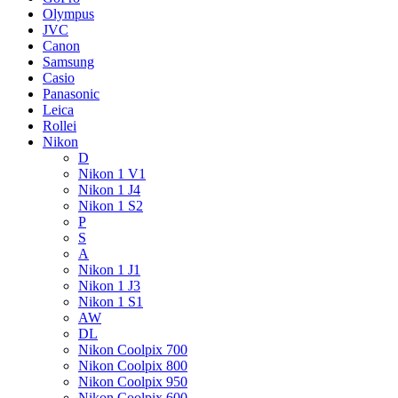
Olympus
JVC
Canon
Samsung
Casio
Panasonic
Leica
Rollei
Nikon
D
Nikon 1 V1
Nikon 1 J4
Nikon 1 S2
P
S
A
Nikon 1 J1
Nikon 1 J3
Nikon 1 S1
AW
DL
Nikon Coolpix 700
Nikon Coolpix 800
Nikon Coolpix 950
Nikon Coolpix 600