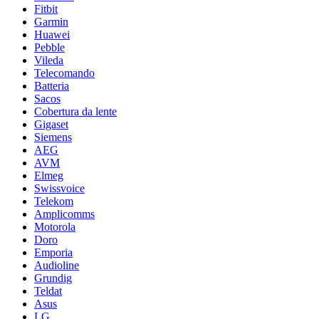
Fitbit
Garmin
Huawei
Pebble
Vileda
Telecomando
Batteria
Sacos
Cobertura da lente
Gigaset
Siemens
AEG
AVM
Elmeg
Swissvoice
Telekom
Amplicomms
Motorola
Doro
Emporia
Audioline
Grundig
Teldat
Asus
LG