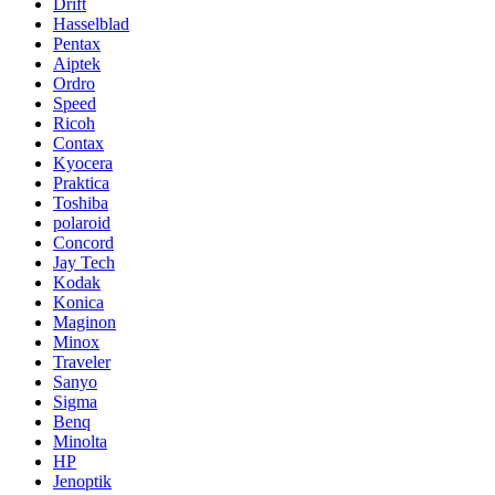
Drift
Hasselblad
Pentax
Aiptek
Ordro
Speed
Ricoh
Contax
Kyocera
Praktica
Toshiba
polaroid
Concord
Jay Tech
Kodak
Konica
Maginon
Minox
Traveler
Sanyo
Sigma
Benq
Minolta
HP
Jenoptik