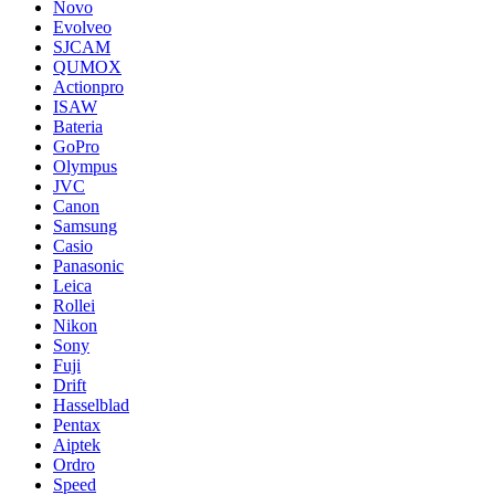
Novo
Evolveo
SJCAM
QUMOX
Actionpro
ISAW
Bateria
GoPro
Olympus
JVC
Canon
Samsung
Casio
Panasonic
Leica
Rollei
Nikon
Sony
Fuji
Drift
Hasselblad
Pentax
Aiptek
Ordro
Speed