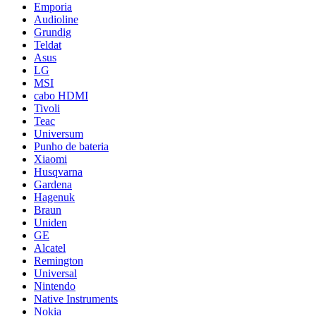
Emporia
Audioline
Grundig
Teldat
Asus
LG
MSI
cabo HDMI
Tivoli
Teac
Universum
Punho de bateria
Xiaomi
Husqvarna
Gardena
Hagenuk
Braun
Uniden
GE
Alcatel
Remington
Universal
Nintendo
Native Instruments
Nokia