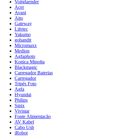
Voitglaender
Acer
Avant
Aito
Gateway
Lifetec
Yakumo
gobandit
Micromaxx
Medion
Agfaphoto
Konica Minolta
Blackmagic
Carregador Baterias
Carregador
Tripés Foto
Agfa
Hyundai
Philips
Sipix
Vivistar
Fonte Alimentação
AV Kabel
Cabo Usb
iRobot