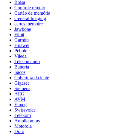
Bolsa
Controle remoto
Cartão de memória
General Imaging
cartes mémoire
Jawbone
Fitbit
Garmin
Huawei
Pebble
Vileda
Telecomando
Batteria
Sacos
Cobertura da lente
Gigaset
Siemens
AEG
AVM
Elmeg
Swissvoice
Telekom
Amplicomms
Motorola
Doro