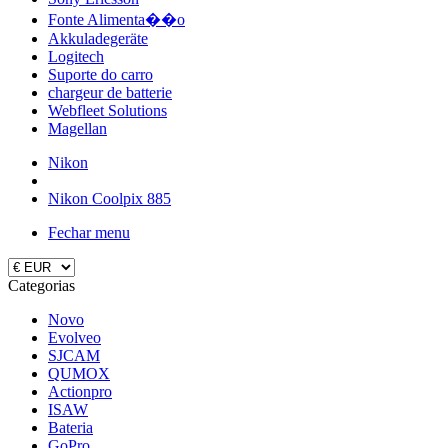
Fonte Alimenta��o
Akkuladegeräte
Logitech
Suporte do carro
chargeur de batterie
Webfleet Solutions
Magellan
Nikon
Nikon Coolpix 885
Fechar menu
Categorias
Novo
Evolveo
SJCAM
QUMOX
Actionpro
ISAW
Bateria
GoPro