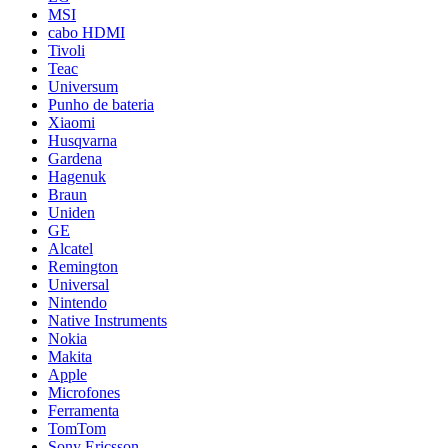
MSI
cabo HDMI
Tivoli
Teac
Universum
Punho de bateria
Xiaomi
Husqvarna
Gardena
Hagenuk
Braun
Uniden
GE
Alcatel
Remington
Universal
Nintendo
Native Instruments
Nokia
Makita
Apple
Microfones
Ferramenta
TomTom
Sony Ericsson