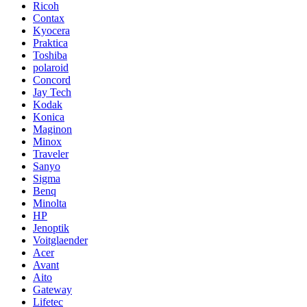
Ricoh
Contax
Kyocera
Praktica
Toshiba
polaroid
Concord
Jay Tech
Kodak
Konica
Maginon
Minox
Traveler
Sanyo
Sigma
Benq
Minolta
HP
Jenoptik
Voitglaender
Acer
Avant
Aito
Gateway
Lifetec