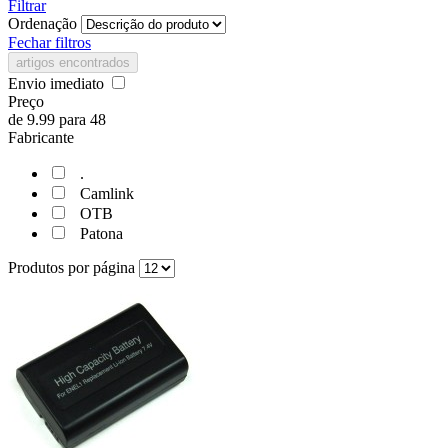
Filtrar
Ordenação
Fechar filtros
artigos encontrados
Envio imediato
Preço
de
9.99
para
48
Fabricante
.
Camlink
OTB
Patona
Produtos por página