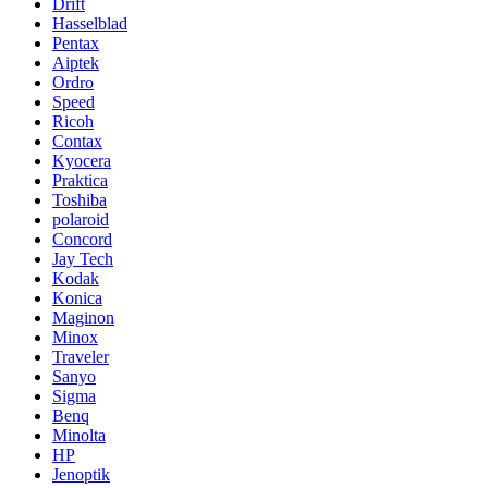
Drift
Hasselblad
Pentax
Aiptek
Ordro
Speed
Ricoh
Contax
Kyocera
Praktica
Toshiba
polaroid
Concord
Jay Tech
Kodak
Konica
Maginon
Minox
Traveler
Sanyo
Sigma
Benq
Minolta
HP
Jenoptik