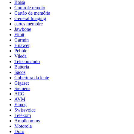
Bolsa
Controle remoto
Cartão de memória
General Imaging
cartes mémoire
Jawbone
Fitbit
Garmin
Huawei
Pebble
Vileda
Telecomando
Batteria
Sacos
Cobertura da lente
Gigaset
Siemens
AEG
AVM
Elmeg
Swissvoice
Telekom
Amplicomms
Motorola
Doro