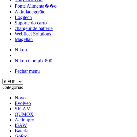
Fonte Alimenta��o
Akkuladegeräte
Logitech
Suporte do carro
chargeur de batterie
Webfleet Solutions
Magellan
Nikon
Nikon Coolpix 800
Fechar menu
Categorias
Novo
Evolveo
SJCAM
QUMOX
Actionpro
ISAW
Bateria
GoPro