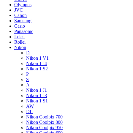
Olympus
JVC
Canon
Samsung
Casio
Panasonic
Leica
Rollei
Nikon
D
Nikon 1 V1
Nikon 1 J4
Nikon 1 S2
P
S
A
Nikon 1 J1
Nikon 1 J3
Nikon 1 S1
AW
DL
Nikon Coolpix 700
Nikon Coolpix 800
Nikon Coolpix 950
Nikon Coolpix 600