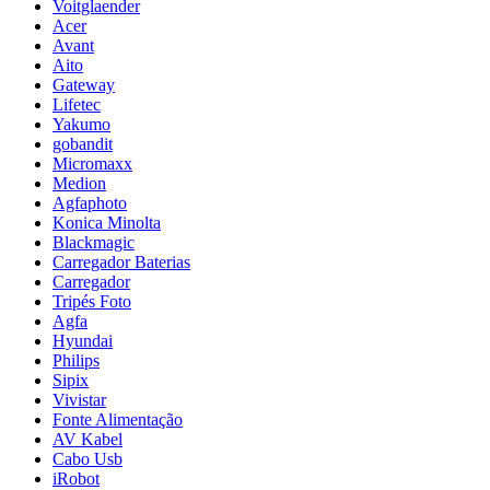
Voitglaender
Acer
Avant
Aito
Gateway
Lifetec
Yakumo
gobandit
Micromaxx
Medion
Agfaphoto
Konica Minolta
Blackmagic
Carregador Baterias
Carregador
Tripés Foto
Agfa
Hyundai
Philips
Sipix
Vivistar
Fonte Alimentação
AV Kabel
Cabo Usb
iRobot