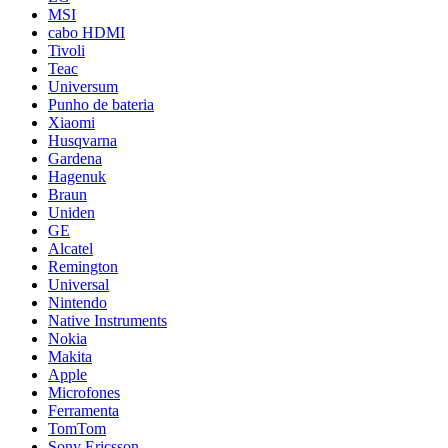
MSI
cabo HDMI
Tivoli
Teac
Universum
Punho de bateria
Xiaomi
Husqvarna
Gardena
Hagenuk
Braun
Uniden
GE
Alcatel
Remington
Universal
Nintendo
Native Instruments
Nokia
Makita
Apple
Microfones
Ferramenta
TomTom
Sony Ericsson