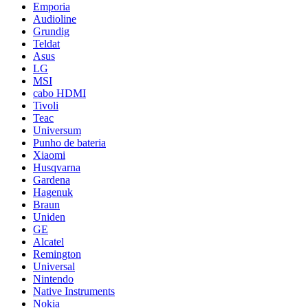
Emporia
Audioline
Grundig
Teldat
Asus
LG
MSI
cabo HDMI
Tivoli
Teac
Universum
Punho de bateria
Xiaomi
Husqvarna
Gardena
Hagenuk
Braun
Uniden
GE
Alcatel
Remington
Universal
Nintendo
Native Instruments
Nokia