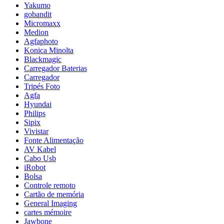
Yakumo
gobandit
Micromaxx
Medion
Agfaphoto
Konica Minolta
Blackmagic
Carregador Baterias
Carregador
Tripés Foto
Agfa
Hyundai
Philips
Sipix
Vivistar
Fonte Alimentação
AV Kabel
Cabo Usb
iRobot
Bolsa
Controle remoto
Cartão de memória
General Imaging
cartes mémoire
Jawbone