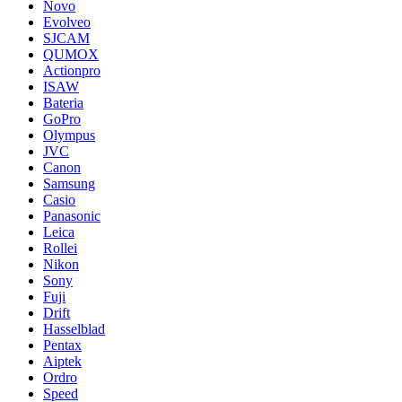
Novo
Evolveo
SJCAM
QUMOX
Actionpro
ISAW
Bateria
GoPro
Olympus
JVC
Canon
Samsung
Casio
Panasonic
Leica
Rollei
Nikon
Sony
Fuji
Drift
Hasselblad
Pentax
Aiptek
Ordro
Speed