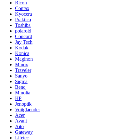
Ricoh
Contax
Kyocera
Praktica
Toshiba
polaroid
Concord
Jay Tech
Kodak
Konica
Maginon
Minox
Traveler
Sanyo
Sigma
Benq
Minolta
HP
Jenoptik
Voitglaender
Acer
Avant
Aito
Gateway
Lifetec