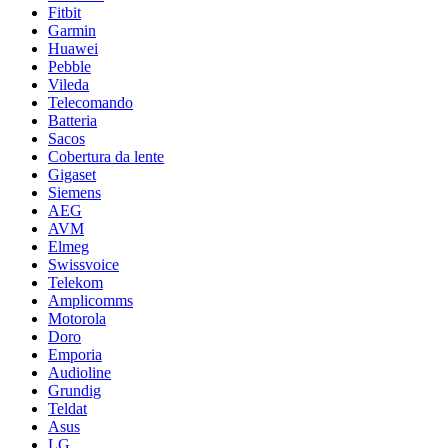
Fitbit
Garmin
Huawei
Pebble
Vileda
Telecomando
Batteria
Sacos
Cobertura da lente
Gigaset
Siemens
AEG
AVM
Elmeg
Swissvoice
Telekom
Amplicomms
Motorola
Doro
Emporia
Audioline
Grundig
Teldat
Asus
LG