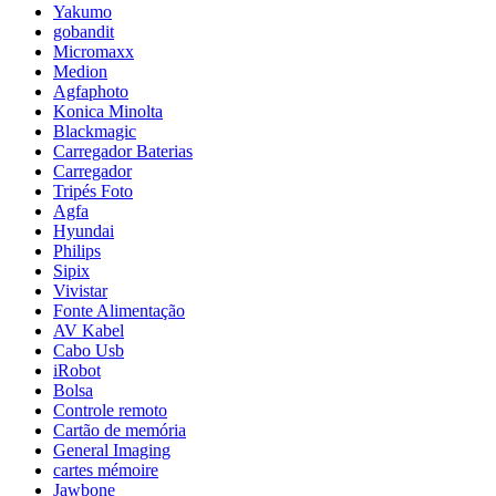
Yakumo
gobandit
Micromaxx
Medion
Agfaphoto
Konica Minolta
Blackmagic
Carregador Baterias
Carregador
Tripés Foto
Agfa
Hyundai
Philips
Sipix
Vivistar
Fonte Alimentação
AV Kabel
Cabo Usb
iRobot
Bolsa
Controle remoto
Cartão de memória
General Imaging
cartes mémoire
Jawbone