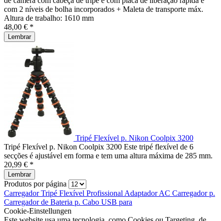
de câmera com cabeça de tripé e com placa de liberação rápida e
com 2 níveis de bolha incorporados + Maleta de transporte máx.
Altura de trabalho: 1610 mm
48,00 € *
Lembrar
Tripé Flexível p. Nikon Coolpix 3200
Tripé Flexível p. Nikon Coolpix 3200 Este tripé flexível de 6
secções é ajustável em forma e tem uma altura máxima de 285 mm.
20,99 € *
Lembrar
Produtos por página
Carregador
Tripé Flexível
Profissional
Adaptador AC
Carregador p.
Carregador de
Bateria p.
Cabo USB para
Cookie-Einstellungen
Este website usa uma tecnologia, como Cookies ou Targeting, de