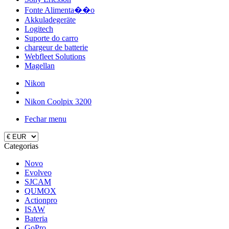
Fonte Alimenta��o
Akkuladegeräte
Logitech
Suporte do carro
chargeur de batterie
Webfleet Solutions
Magellan
Nikon
Nikon Coolpix 3200
Fechar menu
Categorias
Novo
Evolveo
SJCAM
QUMOX
Actionpro
ISAW
Bateria
GoPro