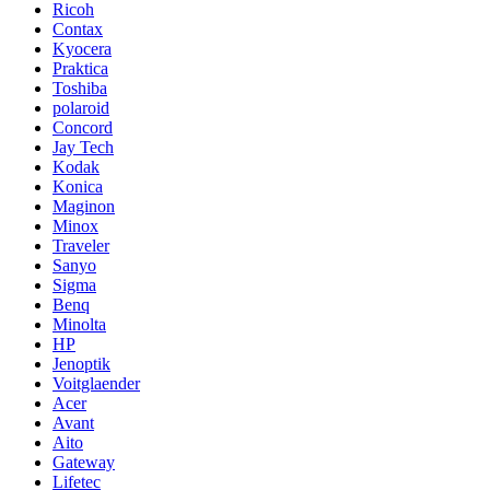
Ricoh
Contax
Kyocera
Praktica
Toshiba
polaroid
Concord
Jay Tech
Kodak
Konica
Maginon
Minox
Traveler
Sanyo
Sigma
Benq
Minolta
HP
Jenoptik
Voitglaender
Acer
Avant
Aito
Gateway
Lifetec