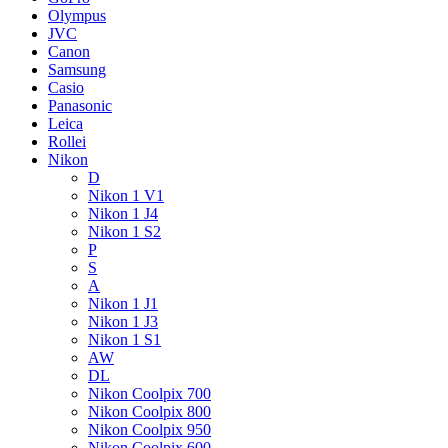
Olympus
JVC
Canon
Samsung
Casio
Panasonic
Leica
Rollei
Nikon
D
Nikon 1 V1
Nikon 1 J4
Nikon 1 S2
P
S
A
Nikon 1 J1
Nikon 1 J3
Nikon 1 S1
AW
DL
Nikon Coolpix 700
Nikon Coolpix 800
Nikon Coolpix 950
Nikon Coolpix 600