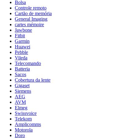
Bolsa
Controle remoto
Cartão de memória
General Imaging
cartes mémoire
Jawbone
Fitbit
Garmin
Huawei
Pebble
Vileda
Telecomando
Batteria
Sacos
Cobertura da lente
Gigaset
Siemens
AEG
AVM
Elmeg
Swissvoice
Telekom
Amplicomms
Motorola
Doro