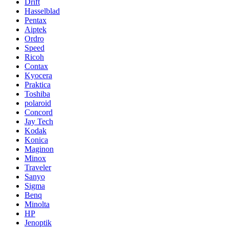
Drift
Hasselblad
Pentax
Aiptek
Ordro
Speed
Ricoh
Contax
Kyocera
Praktica
Toshiba
polaroid
Concord
Jay Tech
Kodak
Konica
Maginon
Minox
Traveler
Sanyo
Sigma
Benq
Minolta
HP
Jenoptik