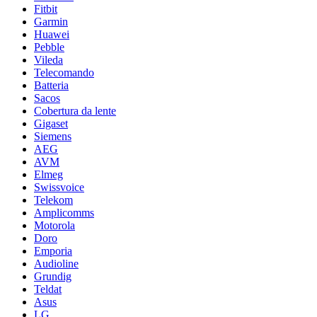
Fitbit
Garmin
Huawei
Pebble
Vileda
Telecomando
Batteria
Sacos
Cobertura da lente
Gigaset
Siemens
AEG
AVM
Elmeg
Swissvoice
Telekom
Amplicomms
Motorola
Doro
Emporia
Audioline
Grundig
Teldat
Asus
LG