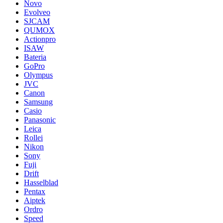
Novo
Evolveo
SJCAM
QUMOX
Actionpro
ISAW
Bateria
GoPro
Olympus
JVC
Canon
Samsung
Casio
Panasonic
Leica
Rollei
Nikon
Sony
Fuji
Drift
Hasselblad
Pentax
Aiptek
Ordro
Speed