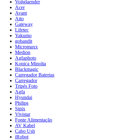
Voitglaender
Acer
Avant
Aito
Gateway
Lifetec
Yakumo
gobandit
Micromaxx
Medion
Agfaphoto
Konica Minolta
Blackmagic
Carregador Baterias
Carregador
Tripés Foto
Agfa
Hyundai
Philips
Sipix
Vivistar
Fonte Alimentação
AV Kabel
Cabo Usb
iRobot