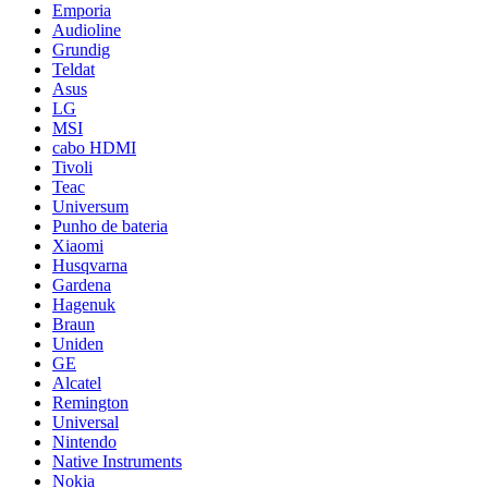
Emporia
Audioline
Grundig
Teldat
Asus
LG
MSI
cabo HDMI
Tivoli
Teac
Universum
Punho de bateria
Xiaomi
Husqvarna
Gardena
Hagenuk
Braun
Uniden
GE
Alcatel
Remington
Universal
Nintendo
Native Instruments
Nokia