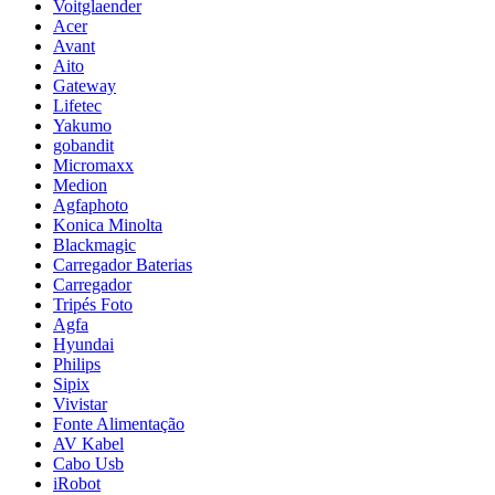
Voitglaender
Acer
Avant
Aito
Gateway
Lifetec
Yakumo
gobandit
Micromaxx
Medion
Agfaphoto
Konica Minolta
Blackmagic
Carregador Baterias
Carregador
Tripés Foto
Agfa
Hyundai
Philips
Sipix
Vivistar
Fonte Alimentação
AV Kabel
Cabo Usb
iRobot