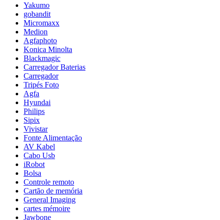
Yakumo
gobandit
Micromaxx
Medion
Agfaphoto
Konica Minolta
Blackmagic
Carregador Baterias
Carregador
Tripés Foto
Agfa
Hyundai
Philips
Sipix
Vivistar
Fonte Alimentação
AV Kabel
Cabo Usb
iRobot
Bolsa
Controle remoto
Cartão de memória
General Imaging
cartes mémoire
Jawbone