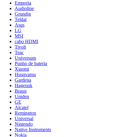
Emporia
Audioline
Grundig
Teldat
Asus
LG
MSI
cabo HDMI
Tivoli
Teac
Universum
Punho de bateria
Xiaomi
Husqvarna
Gardena
Hagenuk
Braun
Uniden
GE
Alcatel
Remington
Universal
Nintendo
Native Instruments
Nokia