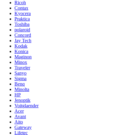
Ricoh
Contax
Kyocera
Praktica
Toshiba
polaroid
Concord
Jay Tech
Kodak
Konica
Maginon
Minox
Traveler
Sanyo
Sigma
Benq
Minolta
HP
Jenoptik
Voitglaender
Acer
Avant
Aito
Gateway
Lifetec