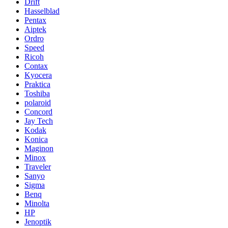
Drift
Hasselblad
Pentax
Aiptek
Ordro
Speed
Ricoh
Contax
Kyocera
Praktica
Toshiba
polaroid
Concord
Jay Tech
Kodak
Konica
Maginon
Minox
Traveler
Sanyo
Sigma
Benq
Minolta
HP
Jenoptik