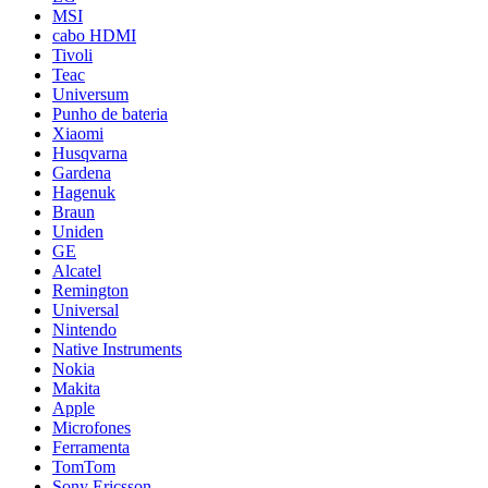
MSI
cabo HDMI
Tivoli
Teac
Universum
Punho de bateria
Xiaomi
Husqvarna
Gardena
Hagenuk
Braun
Uniden
GE
Alcatel
Remington
Universal
Nintendo
Native Instruments
Nokia
Makita
Apple
Microfones
Ferramenta
TomTom
Sony Ericsson