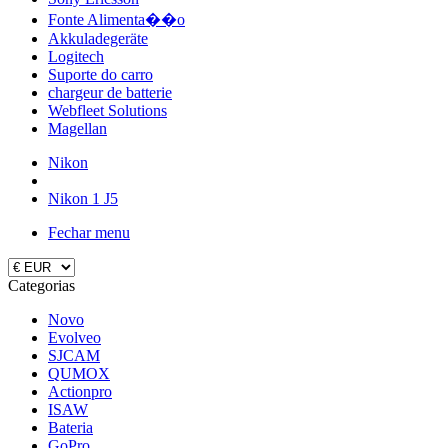
Fonte Alimenta��o
Akkuladegeräte
Logitech
Suporte do carro
chargeur de batterie
Webfleet Solutions
Magellan
Nikon
Nikon 1 J5
Fechar menu
Categorias
Novo
Evolveo
SJCAM
QUMOX
Actionpro
ISAW
Bateria
GoPro