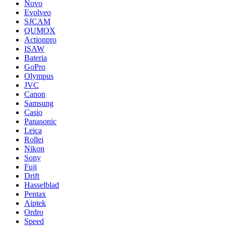
Novo
Evolveo
SJCAM
QUMOX
Actionpro
ISAW
Bateria
GoPro
Olympus
JVC
Canon
Samsung
Casio
Panasonic
Leica
Rollei
Nikon
Sony
Fuji
Drift
Hasselblad
Pentax
Aiptek
Ordro
Speed