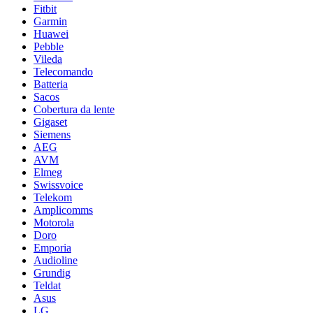
Fitbit
Garmin
Huawei
Pebble
Vileda
Telecomando
Batteria
Sacos
Cobertura da lente
Gigaset
Siemens
AEG
AVM
Elmeg
Swissvoice
Telekom
Amplicomms
Motorola
Doro
Emporia
Audioline
Grundig
Teldat
Asus
LG