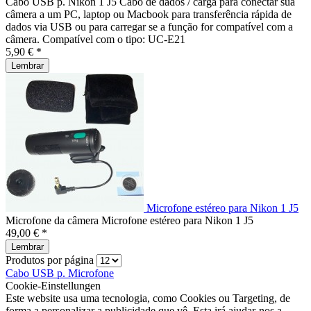
Cabo USB p. Nikon 1 J5 Cabo de dados / carga para conectar sua
câmera a um PC, laptop ou Macbook para transferência rápida de
dados via USB ou para carregar se a função for compatível com a
câmera. Compatível com o tipo: UC-E21
5,90 € *
Lembrar
Microfone estéreo para Nikon 1 J5
Microfone da câmera Microfone estéreo para Nikon 1 J5
49,00 € *
Lembrar
Produtos por página
Cabo USB p.
Microfone
Cookie-Einstellungen
Este website usa uma tecnologia, como Cookies ou Targeting, de
forma a personalizar a publicidade que vê. Esta irá ajudar-nos a