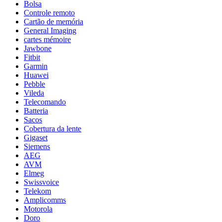
Bolsa
Controle remoto
Cartão de memória
General Imaging
cartes mémoire
Jawbone
Fitbit
Garmin
Huawei
Pebble
Vileda
Telecomando
Batteria
Sacos
Cobertura da lente
Gigaset
Siemens
AEG
AVM
Elmeg
Swissvoice
Telekom
Amplicomms
Motorola
Doro