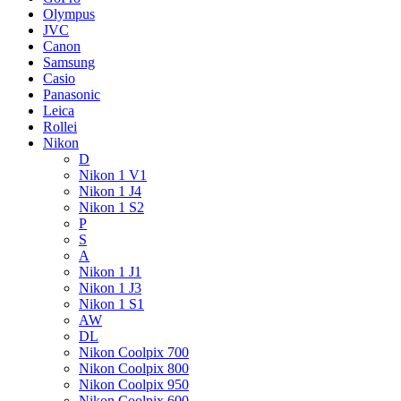
Olympus
JVC
Canon
Samsung
Casio
Panasonic
Leica
Rollei
Nikon
D
Nikon 1 V1
Nikon 1 J4
Nikon 1 S2
P
S
A
Nikon 1 J1
Nikon 1 J3
Nikon 1 S1
AW
DL
Nikon Coolpix 700
Nikon Coolpix 800
Nikon Coolpix 950
Nikon Coolpix 600