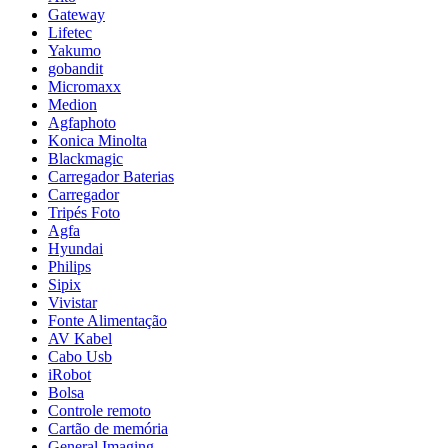
Gateway
Lifetec
Yakumo
gobandit
Micromaxx
Medion
Agfaphoto
Konica Minolta
Blackmagic
Carregador Baterias
Carregador
Tripés Foto
Agfa
Hyundai
Philips
Sipix
Vivistar
Fonte Alimentação
AV Kabel
Cabo Usb
iRobot
Bolsa
Controle remoto
Cartão de memória
General Imaging