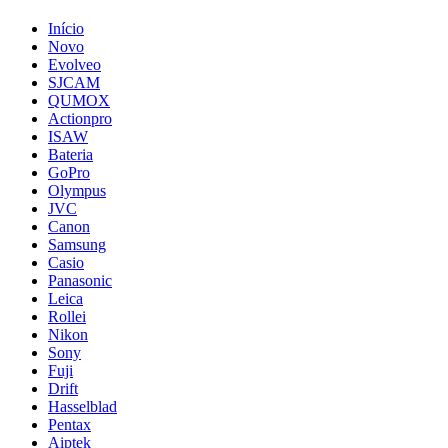
Início
Novo
Evolveo
SJCAM
QUMOX
Actionpro
ISAW
Bateria
GoPro
Olympus
JVC
Canon
Samsung
Casio
Panasonic
Leica
Rollei
Nikon
Sony
Fuji
Drift
Hasselblad
Pentax
Aiptek