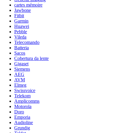
cartes mémoire
Jawbone
Fitbit
Garmin
Huawei
Pebble
Vileda
Telecomando
Batteria
Sacos
Cobertura da lente
Gigaset
Siemens
AEG
AVM
Elmeg
Swissvoice
Telekom
Amplicomms
Motorola
Doro
Emporia
Audioline
Grundig