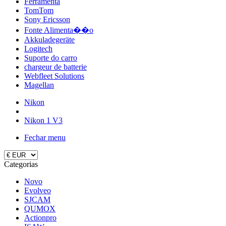
Ferramenta
TomTom
Sony Ericsson
Fonte Alimenta��o
Akkuladegeräte
Logitech
Suporte do carro
chargeur de batterie
Webfleet Solutions
Magellan
Nikon
Nikon 1 V3
Fechar menu
Categorias
Novo
Evolveo
SJCAM
QUMOX
Actionpro