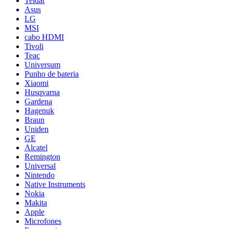
Teldat
Asus
LG
MSI
cabo HDMI
Tivoli
Teac
Universum
Punho de bateria
Xiaomi
Husqvarna
Gardena
Hagenuk
Braun
Uniden
GE
Alcatel
Remington
Universal
Nintendo
Native Instruments
Nokia
Makita
Apple
Microfones