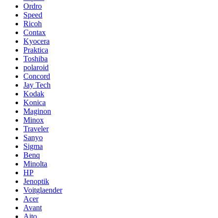
Ordro
Speed
Ricoh
Contax
Kyocera
Praktica
Toshiba
polaroid
Concord
Jay Tech
Kodak
Konica
Maginon
Minox
Traveler
Sanyo
Sigma
Benq
Minolta
HP
Jenoptik
Voitglaender
Acer
Avant
Aito