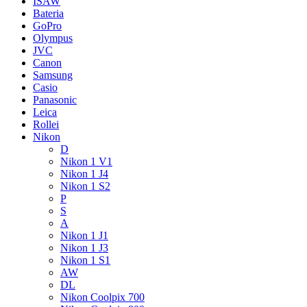
ISAW
Bateria
GoPro
Olympus
JVC
Canon
Samsung
Casio
Panasonic
Leica
Rollei
Nikon
D
Nikon 1 V1
Nikon 1 J4
Nikon 1 S2
P
S
A
Nikon 1 J1
Nikon 1 J3
Nikon 1 S1
AW
DL
Nikon Coolpix 700